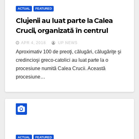
ACTUAL
FEATURED
Clujenii au luat parte la Calea
Crucii, organizată în centrul
oraşului VIDEO
APR 4, 2018
UP NEWS
Aproximativ 100 de preoţi, călugări, călugăriţe şi
credincioşi greco-catolici au luat parte la o
procesiune numită Calea Crucii. Această
procesiune…
ACTUAL
FEATURED