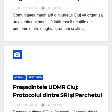
APR 9, 2018
UP NEWS
Comunitatea maghiară din județul Cluj va organiza
un eveniment menit să întărească relațiile de
prietenie dintre maghiari, români și alți…
ACTUAL
FEATURED
Președintele UDMR Cluj:
Protocolul dintre SRI și Parchetul
General ridică numeroase semne
APR 8, 2018
UP NEWS
de întrebare