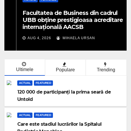
Facultatea de Business din cadrul
UBB obține prestigioasa acreditare
internațională AACSB
AUG 4, 2026
MIHAELA URSAN
Ultimele
Populare
Trending
ACTUAL
FEATURED
120 000 de participanți la prima seară de
Untold
ACTUAL
FEATURED
Care este stadiul lucrărilor la Spitalul