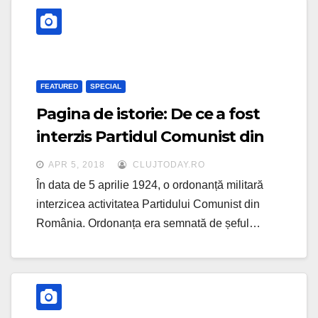
FEATURED
SPECIAL
Pagina de istorie: De ce a fost
interzis Partidul Comunist din
România
APR 5, 2018
CLUJTODAY.RO
În data de 5 aprilie 1924, o ordonanță militară
interzicea activitatea Partidului Comunist din
România. Ordonanța era semnată de șeful…