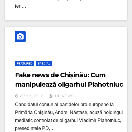
ieri…
FEATURED
SPECIAL
Fake news de Chișinău: Cum
manipulează oligarhul Plahotniuc
opinia publică
APR 6, 2018
UP NEWS
Candidatul comun al partidelor pro-europene la
Primăria Chișinău, Andrei Năstase, acuză holdingul
mediatic controlat de oligarhul Vladimir Plahotniuc,
președintele PD,…