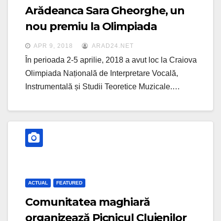
Arădeanca Sara Gheorghe, un
nou premiu la Olimpiada
Națională
APR 9, 2018
ARAD24.NET
În perioada 2-5 aprilie, 2018 a avut loc la Craiova
Olimpiada Națională de Interpretare Vocală,
Instrumentală și Studii Teoretice Muzicale.…
ACTUAL
FEATURED
Comunitatea maghiară
organizează Picnicul Clujenilor