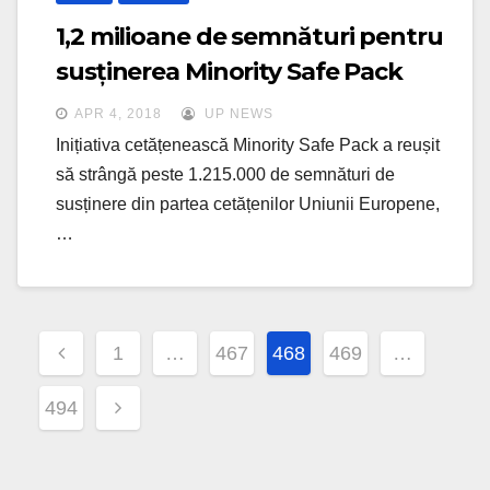
1,2 milioane de semnături pentru
susținerea Minority Safe Pack
APR 4, 2018
UP NEWS
Inițiativa cetățenească Minority Safe Pack a reușit
să strângă peste 1.215.000 de semnături de
susținere din partea cetățenilor Uniunii Europene,
…
Posts
1
…
467
468
469
…
navigation
494