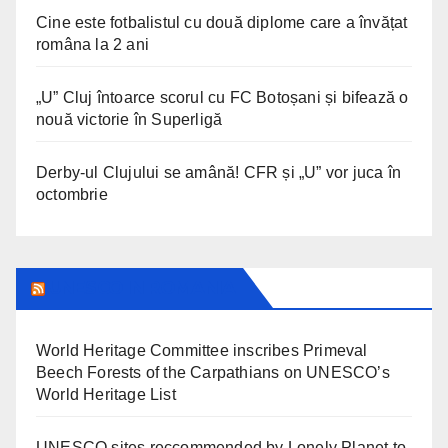
Cine este fotbalistul cu două diplome care a învățat
româna la 2 ani
„U” Cluj întoarce scorul cu FC Botoșani și bifează o
nouă victorie în Superligă
Derby-ul Clujului se amână! CFR și „U” vor juca în
octombrie
UNESCO IN ROMANIA
World Heritage Committee inscribes Primeval
Beech Forests of the Carpathians on UNESCO’s
World Heritage List
UNESCO sites reccommended by Lonely Planet to