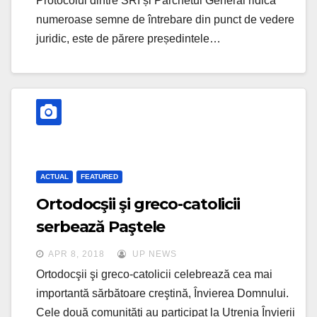
Protocolul dintre SRI și Parchetul General ridică
numeroase semne de întrebare din punct de vedere
juridic, este de părere președintele…
ACTUAL
FEATURED
Ortodocşii şi greco-catolicii
serbează Paştele
APR 8, 2018
UP NEWS
Ortodocşii şi greco-catolicii celebrează cea mai
importantă sărbătoare creştină, Învierea Domnului.
Cele două comunităţi au participat la Utrenia Învierii