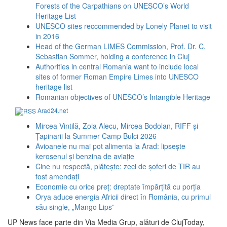
Forests of the Carpathians on UNESCO’s World
Heritage List
UNESCO sites reccommended by Lonely Planet to visit
in 2016
Head of the German LIMES Commission, Prof. Dr. C.
Sebastian Sommer, holding a conference in Cluj
Authorities in central Romania want to include local
sites of former Roman Empire Limes into UNESCO
heritage list
Romanian objectives of UNESCO’s Intangible Heritage
Arad24.net
Mircea Vintilă, Zoia Alecu, Mircea Bodolan, RIFF și
Țapinarii la Summer Camp Bulci 2026
Avioanele nu mai pot alimenta la Arad: lipsește
kerosenul și benzina de aviație
Cine nu respectă, plătește: zeci de șoferi de TIR au
fost amendați
Economie cu orice preț: dreptate împărțită cu porția
Orya aduce energia Africii direct în România, cu primul
său single, „Mango Lips”
UP News face parte din Via Media Grup, alături de ClujToday,