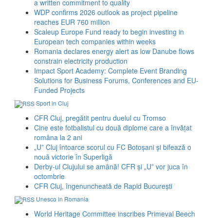
a written commitment to quality
WDP confirms 2026 outlook as project pipeline
reaches EUR 760 million
Scaleup Europe Fund ready to begin investing in
European tech companies within weeks
Romania declares energy alert as low Danube flows
constrain electricity production
Impact Sport Academy: Complete Event Branding
Solutions for Business Forums, Conferences and EU-
Funded Projects
Sport in Cluj
CFR Cluj, pregătit pentru duelul cu Tromso
Cine este fotbalistul cu două diplome care a învățat
româna la 2 ani
„U” Cluj întoarce scorul cu FC Botoșani și bifează o
nouă victorie în Superligă
Derby-ul Clujului se amână! CFR și „U” vor juca în
octombrie
CFR Cluj, îngenuncheată de Rapid București
Unesco in Romania
World Heritage Committee inscribes Primeval Beech