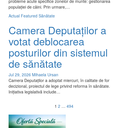
probleme acute specifice zonelor de munte: gestionarea
populației de câini. Prin urmare,…
Actual
Featured
Sănătate
Camera Deputaților a
votat deblocarea
posturilor din sistemul
de sănătate
Jul 29, 2026
Mihaela Ursan
Camera Deputaților a adoptat miercuri, în calitate de for
decizional, proiectul de lege privind reforma în sănătate.
Inițiativa legislativă include…
Posts
1
2
…
494
navigation