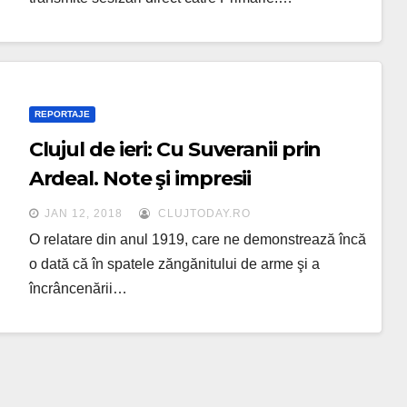
REPORTAJE
Clujul de ieri: Cu Suveranii prin
Ardeal. Note şi impresii
JAN 12, 2018
CLUJTODAY.RO
O relatare din anul 1919, care ne demonstrează încă
o dată că în spatele zăngănitului de arme şi a
încrâncenării…