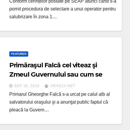
Conform cerințelor postate pe SEAP atunci când s-a
Arad
pornit procedura de selectare a unui operator pentru
salubrizare în zona 1…
FEATURED
Primăraşul Falcă cel viteaz şi
Zmeul Guvernului sau cum se
laudă cu succesuri un primar care
SEP 18, 2018
ARAD24.NET
a făcut praf un program de
Primarul Gheorghe Falcă s-a urcat pe calul alb al
finanţare elveţian
salvatorului oraşului şi a anunţat public faptul că
pleacă la Guvern…