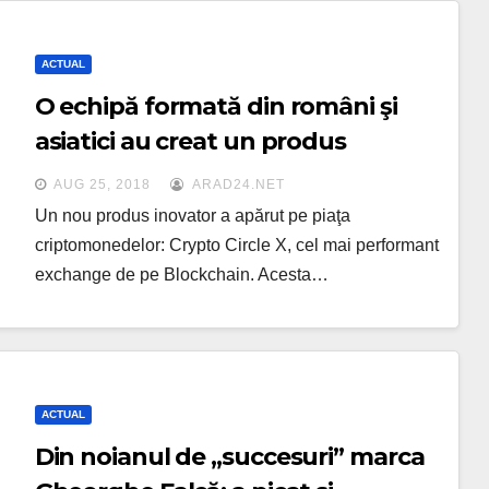
ACTUAL
O echipă formată din români şi
asiatici au creat un produs
inovator pe piaţa
AUG 25, 2018
ARAD24.NET
criptomonedelor: Crypto Circle X,
Un nou produs inovator a apărut pe piaţa
cel mai performant exchange de
criptomonedelor: Crypto Circle X, cel mai performant
exchange de pe Blockchain. Acesta…
pe Blockchain
ACTUAL
Din noianul de „succesuri” marca