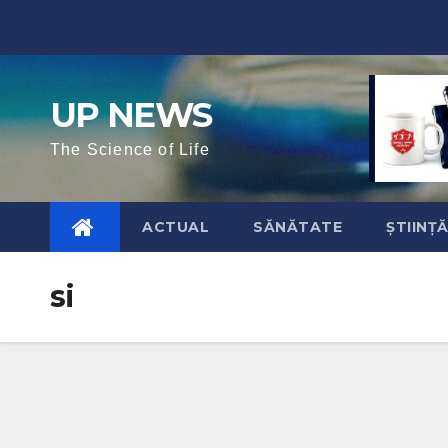
Skip
to
content
UP NEWS
The Science of Life
ACTUAL
SĂNĂTATE
ȘTIINȚ
si