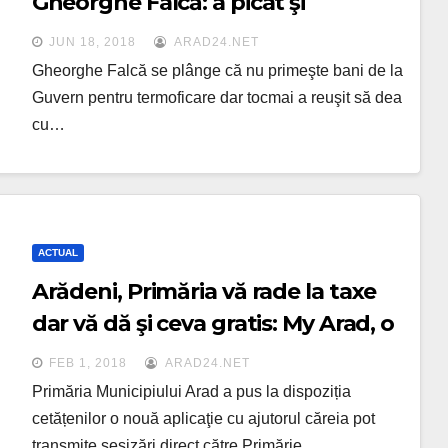
Gheorghe Falcă: a picat şi
proiectul cu elveţienii
JUN 18, 2018
ARAD24.NET
Gheorghe Falcă se plânge că nu primeşte bani de la
Guvern pentru termoficare dar tocmai a reuşit să dea
cu…
ACTUAL
Arădeni, Primăria vă rade la taxe
dar vă dă şi ceva gratis: My Arad, o
aplicaţie pentru reclamaţii
FEB 1, 2018
ARAD24.NET
Primăria Municipiului Arad a pus la dispoziția
cetățenilor o nouă aplicaţie cu ajutorul căreia pot
transmite sesizări direct către Primărie.…