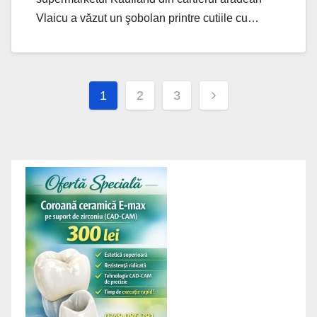
Vlaicu a văzut un şobolan printre cutiile cu…
Posts
1
2
3
navigation