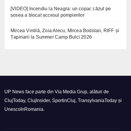
[VIDEO] Incendiu la Neagra: un copac căzut pe
șosea a blocat accesul pompierilor
Mircea Vintilă, Zoia Alecu, Mircea Bodolan, RIFF și
Țapinarii la Summer Camp Bulci 2026
UP News face parte din Via Media Grup, alături de
ClujToday, ClujInsider, SportinCluj, TransylvaniaToday și
UnescoInRomania.