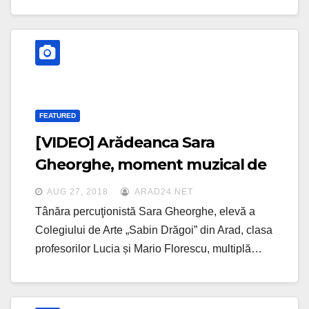
FEATURED
[VIDEO] Arădeanca Sara
Gheorghe, moment muzical de
excepţie la Palatul Cultural din
AUG 27, 2018
ARAD24.NET
Arad
Tânăra percuţionistă Sara Gheorghe, elevă a
Colegiului de Arte „Sabin Drăgoi” din Arad, clasa
profesorilor Lucia și Mario Florescu, multiplă…