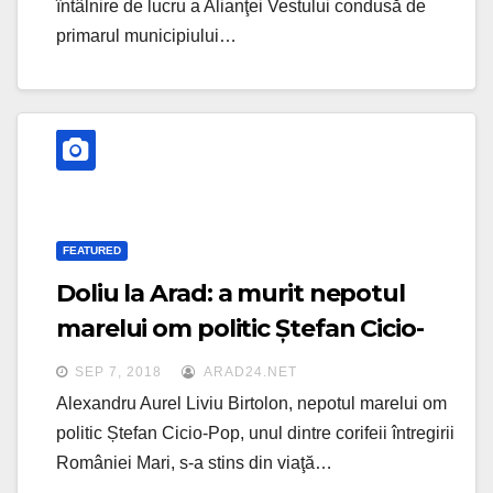
întâlnire de lucru a Alianţei Vestului condusă de
primarul municipiului…
FEATURED
Doliu la Arad: a murit nepotul
marelui om politic Ștefan Cicio-
Pop
SEP 7, 2018
ARAD24.NET
Alexandru Aurel Liviu Birtolon, nepotul marelui om
politic Ștefan Cicio-Pop, unul dintre corifeii întregirii
României Mari, s-a stins din viaţă…