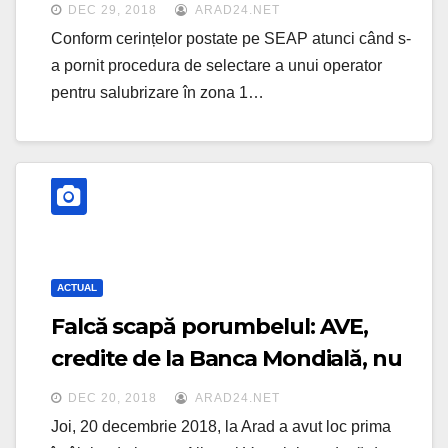
neschimbate trei ani, ADI SIGD
DEC 29, 2018
ARAD24.NET
Arad și RETIM măresc prețurile la
Conform cerințelor postate pe SEAP atunci când s-
Arad
a pornit procedura de selectare a unui operator
pentru salubrizare în zona 1…
ACTUAL
Falcă scapă porumbelul: AVE,
credite de la Banca Mondială, nu
fonduri europene?
DEC 20, 2018
ARAD24.NET
Joi, 20 decembrie 2018, la Arad a avut loc prima