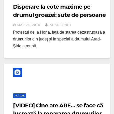
Disperare la cote maxime pe
drumul groazei: sute de persoane
au blocat şoseaua la Horia
MAR 24, 2018
ARAD24.NET
Protestul de la Horia, faţă de starea dezastruoasă a
drumurilor din judeţ şi în special a drumului Arad-
Şiria a reunit…
ACTUAL
[VIDEO] Cine are ARE… se face că
lucrează la repararea drumurilor