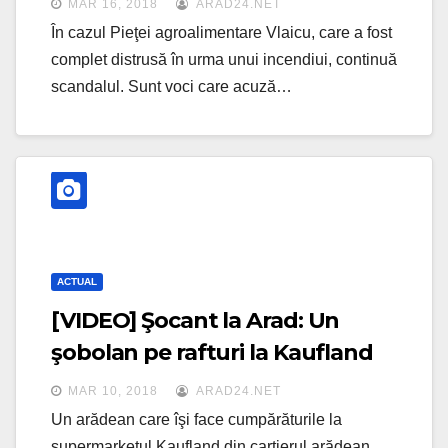
MAR 16, 2018
ARAD24.NET
incendiu
În cazul Pieţei agroalimentare Vlaicu, care a fost
complet distrusă în urma unui incendiui, continuă
scandalul. Sunt voci care acuză…
ACTUAL
[VIDEO] Şocant la Arad: Un
şobolan pe rafturi la Kaufland
MAR 10, 2018
ARAD24.NET
Un arădean care îşi face cumpărăturile la
supermarketul Kaufland din cartierul arădean