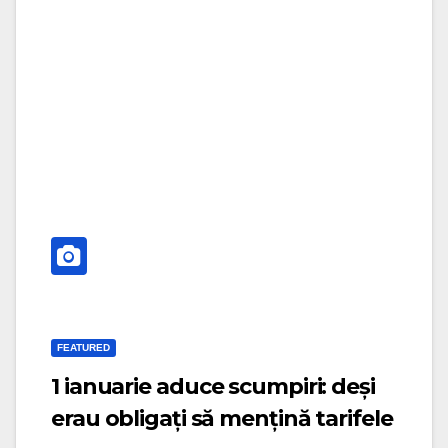
g
i
a
g
t
a
i
t
o
i
n
o
n
FEATURED
1 ianuarie aduce scumpiri: deși
erau obligați să mențină tarifele