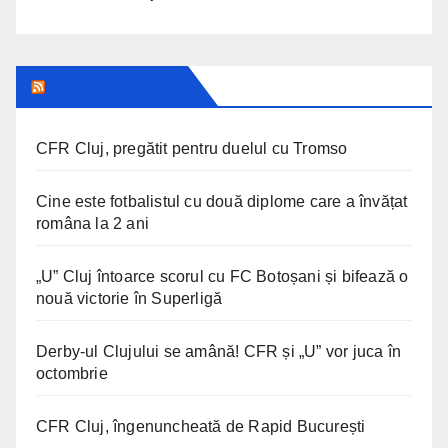
SPORT IN CLUJ
CFR Cluj, pregătit pentru duelul cu Tromso
Cine este fotbalistul cu două diplome care a învățat
româna la 2 ani
„U” Cluj întoarce scorul cu FC Botoșani și bifează o
nouă victorie în Superligă
Derby-ul Clujului se amână! CFR și „U” vor juca în
octombrie
CFR Cluj, îngenuncheată de Rapid București