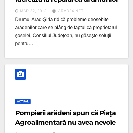
MAR 22, 2018
ARAD24.NET
Drumul Arad-Şiria ridică probleme deosebite
arădenilor care se plâng de faptul că proprietarul
şoselei, Consiliul Judeţean, nu găseşte soluţii
pentru…
ACTUAL
Pompierii arădeni spun că Piaţa
Agroalimentară nu avea nevoie
de autorizaţie de securitate la