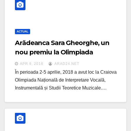
ACTUAL
Arădeanca Sara Gheorghe, un
nou premiu la Olimpiada
Națională
APR 9, 2018
ARAD24.NET
În perioada 2-5 aprilie, 2018 a avut loc la Craiova
Olimpiada Națională de Interpretare Vocală,
Instrumentală și Studii Teoretice Muzicale.…