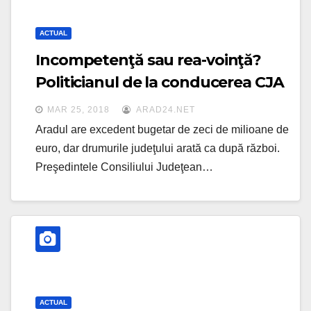
ACTUAL
Incompetenţă sau rea-voinţă?
Politicianul de la conducerea CJA
nu ştie să repare drumurile dar îi
MAR 25, 2018
ARAD24.NET
întreabă pe arădeni ce să facă
Aradul are excedent bugetar de zeci de milioane de
euro, dar drumurile judeţului arată ca după război.
Preşedintele Consiliului Judeţean…
ACTUAL