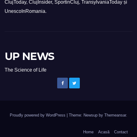
ClujToday, ClujInsider, SportinCluj, TransylvaniaToday și
UnescoInRomania.
UP NEWS
The Science of Life
Proudly powered by WordPress
|
Theme: Newsup by
Themeansar
.
Home
Acasă
Contact