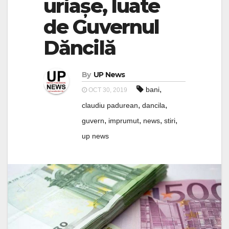
uriașe, luate
de Guvernul
Dăncilă
By
UP News
,
bani
OCT 30, 2019
,
,
claudiu padurean
dancila
,
,
,
,
guvern
imprumut
news
stiri
up news