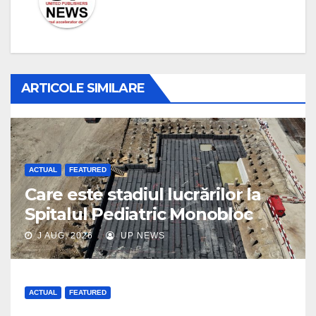
ARTICOLE SIMILARE
ACTUAL
FEATURED
Care este stadiul lucrărilor la
Spitalul Pediatric Monobloc
J AUG, 2026
UP NEWS
ACTUAL
FEATURED