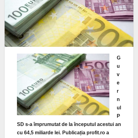
G
u
v
e
r
n
ul
P
SD s-a împrumutat de la începutul acestui an
cu 64,5 miliarde lei. Publicația profit.ro a