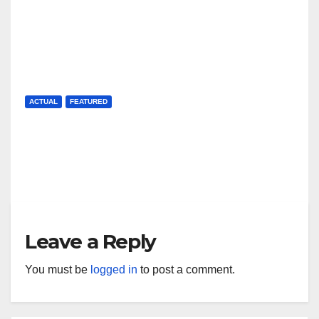
Facultatea de Business din
cadrul UBB obține prestigioasa
acreditare internațională
J AUG, 2026
MIHAELA URSAN
AACSB
ACTUAL
FEATURED
FSEGA, campioana admiterii la
UBB
J AUG, 2026
UP NEWS
Leave a Reply
You must be
logged in
to post a comment.