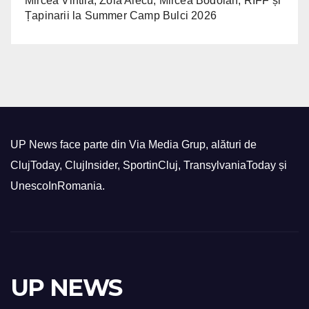
Mircea Vintilă, Zoia Alecu, Mircea Bodolan, RIFF și
Țapinarii la Summer Camp Bulci 2026
UP News face parte din Via Media Grup, alături de
ClujToday, ClujInsider, SportinCluj, TransylvaniaToday și
UnescoInRomania.
UP NEWS