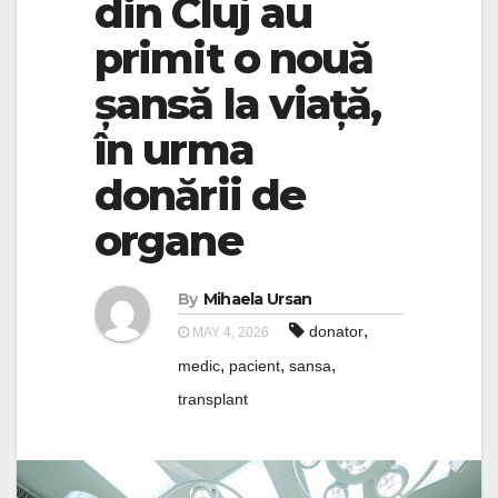
din Cluj au
primit o nouă
șansă la viață,
în urma
donării de
organe
By
Mihaela Ursan
,
donator
MAY 4, 2026
,
,
,
medic
pacient
sansa
transplant