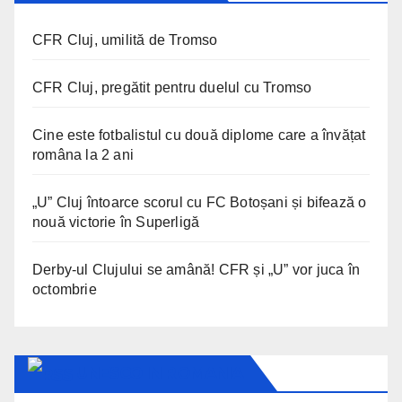
CFR Cluj, umilită de Tromso
CFR Cluj, pregătit pentru duelul cu Tromso
Cine este fotbalistul cu două diplome care a învățat
româna la 2 ani
„U” Cluj întoarce scorul cu FC Botoșani și bifează o
nouă victorie în Superligă
Derby-ul Clujului se amână! CFR și „U” vor juca în
octombrie
UNESCO IN ROMANIA