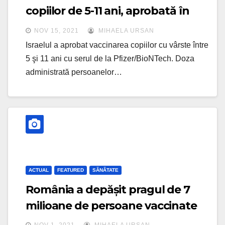
copiilor de 5-11 ani, aprobată în
Israel
NOV 15, 2021
MIHAELA URSAN
Israelul a aprobat vaccinarea copiilor cu vârste între
5 şi 11 ani cu serul de la Pfizer/BioNTech. Doza
administrată persoanelor…
ACTUAL
FEATURED
SĂNĂTATE
România a depășit pragul de 7
milioane de persoane vaccinate