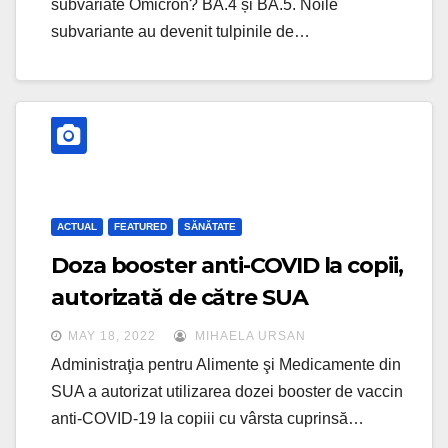
subvariate Omicron? BA.4 și BA.5. Noile
subvariante au devenit tulpinile de…
ACTUAL
FEATURED
SĂNĂTATE
Doza booster anti-COVID la copii,
autorizată de către SUA
MAY 18, 2022
MIHAELA URSAN
Administraţia pentru Alimente şi Medicamente din
SUA a autorizat utilizarea dozei booster de vaccin
anti-COVID-19 la copiii cu vârsta cuprinsă…