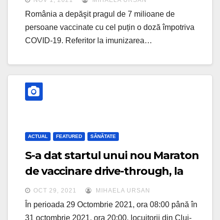
NOV 1, 2021
MIHAELA URSAN
România a depăşit pragul de 7 milioane de
persoane vaccinate cu cel puțin o doză împotriva
COVID-19. Referitor la imunizarea…
ACTUAL
FEATURED
SĂNĂTATE
S-a dat startul unui nou Maraton
de vaccinare drive-through, la
Cluj-Napoca
OCT 29, 2021
MIHAELA URSAN
În perioada 29 Octombrie 2021, ora 08:00 până în
31 octombrie 2021, ora 20:00, locuitorii din Cluj-