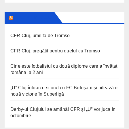
SPORT IN CLUJ
CFR Cluj, umilită de Tromso
CFR Cluj, pregătit pentru duelul cu Tromso
Cine este fotbalistul cu două diplome care a învățat
româna la 2 ani
„U” Cluj întoarce scorul cu FC Botoșani și bifează o
nouă victorie în Superligă
Derby-ul Clujului se amână! CFR și „U” vor juca în
octombrie