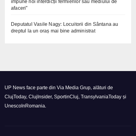
impune noi interdicții fermierilor sau mediului de
afaceri”
Deputatul Vasile Nagy: Locuitorii din Sântana au
dreptul la un oraș mai bine administrat
UP News face parte din Via Media Grup, alături de
ClujToday, ClujInsider, SportinCluj, TransylvaniaToday și
UnescoInRomania.