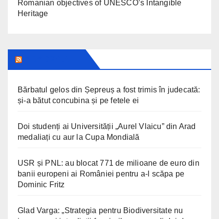
Romanian objectives of UNESCO’s Intangible
Heritage
ARAD24.NET
Bărbatul gelos din Șepreuș a fost trimis în judecată:
și-a bătut concubina și pe fetele ei
Doi studenți ai Universității „Aurel Vlaicu” din Arad
medaliați cu aur la Cupa Mondială
USR și PNL: au blocat 771 de milioane de euro din
banii europeni ai României pentru a-l scăpa pe
Dominic Fritz
Glad Varga: „Strategia pentru Biodiversitate nu