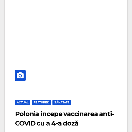
g
i
a
g
t
a
i
t
o
i
n
o
n
ACTUAL
FEATURED
SĂNĂTATE
Polonia începe vaccinarea anti-
COVID cu a 4-a doză