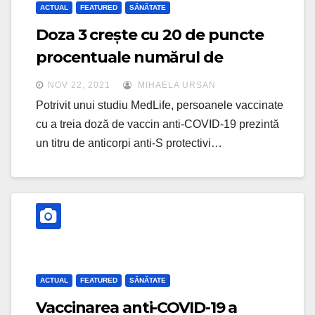
ACTUAL
FEATURED
SĂNĂTATE
Doza 3 crește cu 20 de puncte
procentuale numărul de
anticorpi, portivit unui studiu
NOV 22, 2021
MIHAELA URSAN
Potrivit unui studiu MedLife, persoanele vaccinate
cu a treia doză de vaccin anti-COVID-19 prezintă
un titru de anticorpi anti-S protectivi…
ACTUAL
FEATURED
SĂNĂTATE
Vaccinarea anti-COVID-19 a