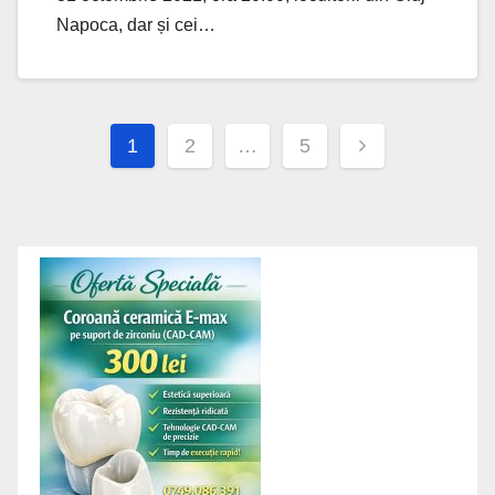
Napoca, dar și cei…
Posts
1
2
…
5
navigation