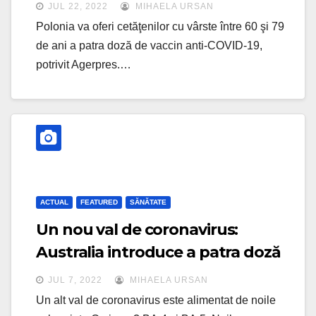
JUL 22, 2022
MIHAELA URSAN
Polonia va oferi cetăţenilor cu vârste între 60 şi 79
de ani a patra doză de vaccin anti-COVID-19,
potrivit Agerpres.…
ACTUAL
FEATURED
SĂNĂTATE
Un nou val de coronavirus:
Australia introduce a patra doză
de vaccin
JUL 7, 2022
MIHAELA URSAN
Un alt val de coronavirus este alimentat de noile