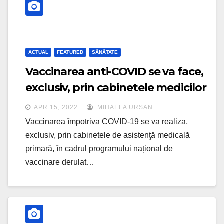
ACTUAL
FEATURED
SĂNĂTATE
Vaccinarea anti-COVID se va face,
exclusiv, prin cabinetele medicilor
de familie
APR 15, 2022
MIHAELA URSAN
Vaccinarea împotriva COVID-19 se va realiza,
exclusiv, prin cabinetele de asistenţă medicală
primară, în cadrul programului național de
vaccinare derulat…