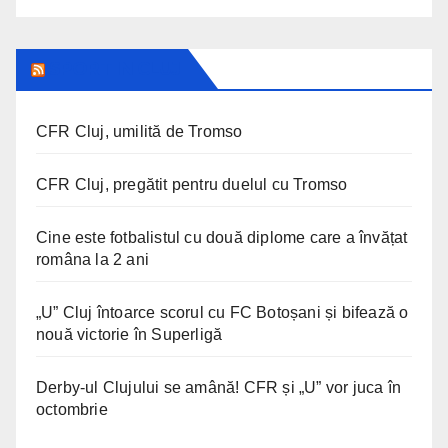
SPORT IN CLUJ
CFR Cluj, umilită de Tromso
CFR Cluj, pregătit pentru duelul cu Tromso
Cine este fotbalistul cu două diplome care a învățat
româna la 2 ani
„U” Cluj întoarce scorul cu FC Botoșani și bifează o
nouă victorie în Superligă
Derby-ul Clujului se amână! CFR și „U” vor juca în
octombrie