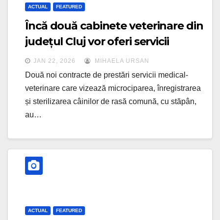
ACTUAL
FEATURED
Încă două cabinete veterinare din
județul Cluj vor oferi servicii
subvenționate de sterilizare a
JAN 22, 2026
MIHAELA URSAN
câinilor
Două noi contracte de prestări servicii medical-
veterinare care vizează microciparea, înregistrarea
și sterilizarea câinilor de rasă comună, cu stăpân,
au…
ACTUAL
FEATURED