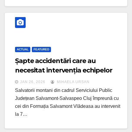
ACTUAL
FEATURED
Șapte accidentări care au
necesitat intervenția echipelor
Salvamont au avut loc în
JAN 26, 2026
MIHAELA URSAN
weekend la pârtiile din Cluj
Salvatorii montani din cadrul Serviciului Public
Județean Salvamont-Salvaspeo Cluj împreună cu
cei din Formația Salvamont Vlădeasa au intervenit
la 7…