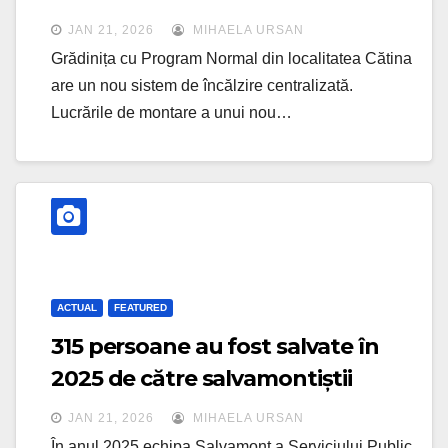
JAN 21, 2026
MIHAELA URSAN
Grădinița cu Program Normal din localitatea Cătina
are un nou sistem de încălzire centralizată.
Lucrările de montare a unui nou…
ACTUAL
FEATURED
315 persoane au fost salvate în
2025 de către salvamontiștii
clujeni
JAN 21, 2026
MIHAELA URSAN
În anul 2025 echipa Salvamont a Serviciului Public