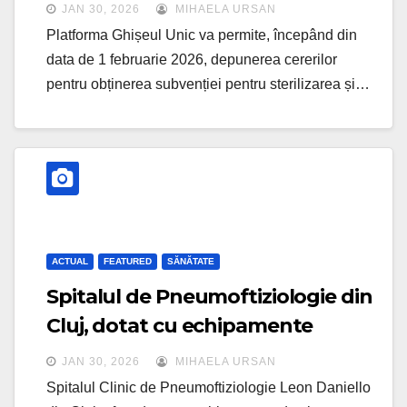
județul Cluj
JAN 30, 2026
MIHAELA URSAN
Platforma Ghișeul Unic va permite, începând din
data de 1 februarie 2026, depunerea cererilor
pentru obținerea subvenției pentru sterilizarea și…
ACTUAL
FEATURED
SĂNĂTATE
Spitalul de Pneumoftiziologie din
Cluj, dotat cu echipamente
destinate reducerii riscului de
JAN 30, 2026
MIHAELA URSAN
infecții nosocomiale
Spitalul Clinic de Pneumoftiziologie Leon Daniello