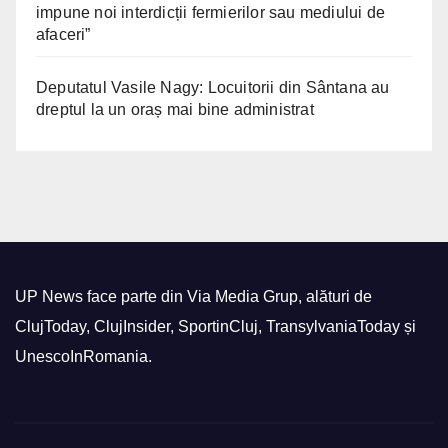
impune noi interdicții fermierilor sau mediului de
afaceri”
Deputatul Vasile Nagy: Locuitorii din Sântana au
dreptul la un oraș mai bine administrat
UP News face parte din Via Media Grup, alături de
ClujToday, ClujInsider, SportinCluj, TransylvaniaToday și
UnescoInRomania.