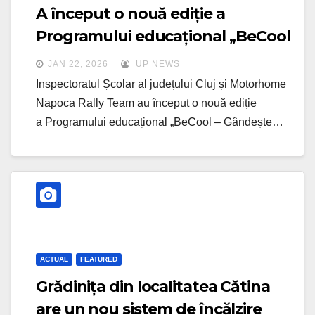
A început o nouă ediție a
Programului educațional ,,BeCool
– Gândește înainte!” pentru elevii
JAN 22, 2026
UP NEWS
clujeni
Inspectoratul Școlar al județului Cluj și Motorhome
Napoca Rally Team au început o nouă ediție
a Programului educațional „BeCool – Gândește…
ACTUAL
FEATURED
Grădinița din localitatea Cătina
are un nou sistem de încălzire