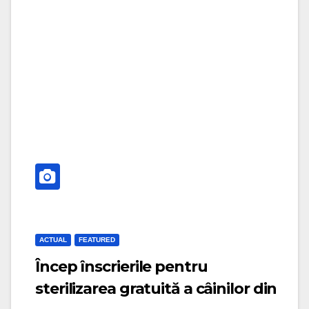
g
i
a
g
t
a
i
t
o
i
n
o
n
ACTUAL
FEATURED
Încep înscrierile pentru
sterilizarea gratuită a câinilor din