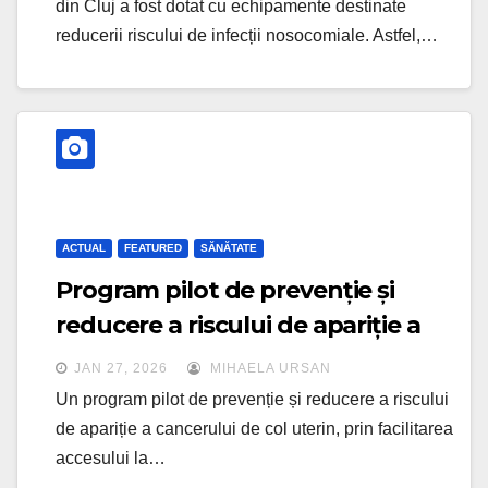
din Cluj a fost dotat cu echipamente destinate
reducerii riscului de infecții nosocomiale. Astfel,…
ACTUAL
FEATURED
SĂNĂTATE
Program pilot de prevenție și
reducere a riscului de apariție a
cancerului de col uterin, la IOCN
JAN 27, 2026
MIHAELA URSAN
Un program pilot de prevenție și reducere a riscului
de apariție a cancerului de col uterin, prin facilitarea
accesului la…