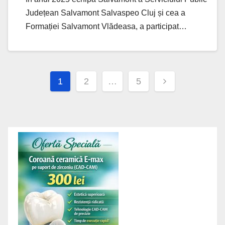
Județean Salvamont Salvaspeo Cluj și cea a
Formației Salvamont Vlădeasa, a participat…
Posts
1
2
…
5
navigation