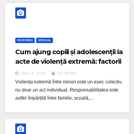
FEATURED
SPECIAL
Cum ajung copiii și adolescenții la
acte de violență extremă: factorii
declanșatori și semnele văzute
JAN 24, 2026
UP NEWS
prea târziu
Violența extremă între minori este un eșec colectiv,
nu doar un act individual. Responsabilitatea este
astfel împărțită între familie, școală,…