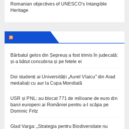
Romanian objectives of UNESCO’s Intangible
Heritage
ARAD24.NET
Bărbatul gelos din Șepreuș a fost trimis în judecată:
și-a bătut concubina și pe fetele ei
Doi studenți ai Universității „Aurel Vlaicu” din Arad
medaliați cu aur la Cupa Mondială
USR și PNL: au blocat 771 de milioane de euro din
banii europeni ai României pentru a-l scăpa pe
Dominic Fritz
Glad Varga: „Strategia pentru Biodiversitate nu