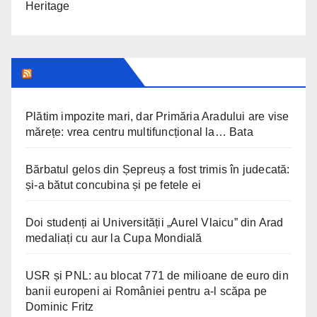
Heritage
ARAD24.NET
Plătim impozite mari, dar Primăria Aradului are vise
mărețe: vrea centru multifuncțional la… Bata
Bărbatul gelos din Șepreuș a fost trimis în judecată:
și-a bătut concubina și pe fetele ei
Doi studenți ai Universității „Aurel Vlaicu” din Arad
medaliați cu aur la Cupa Mondială
USR și PNL: au blocat 771 de milioane de euro din
banii europeni ai României pentru a-l scăpa pe
Dominic Fritz