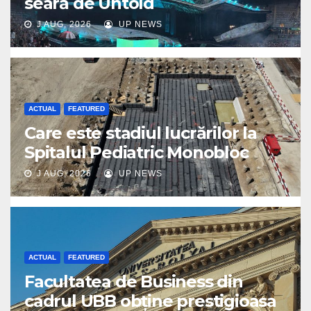
seară de Untold
J AUG, 2026
UP NEWS
ACTUAL
FEATURED
Care este stadiul lucrărilor la
Spitalul Pediatric Monobloc
J AUG, 2026
UP NEWS
ACTUAL
FEATURED
Facultatea de Business din
cadrul UBB obține prestigioasa