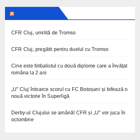
SPORT IN CLUJ
CFR Cluj, umilită de Tromso
CFR Cluj, pregătit pentru duelul cu Tromso
Cine este fotbalistul cu două diplome care a învățat
româna la 2 ani
„U” Cluj întoarce scorul cu FC Botoșani și bifează o
nouă victorie în Superligă
Derby-ul Clujului se amână! CFR și „U” vor juca în
octombrie