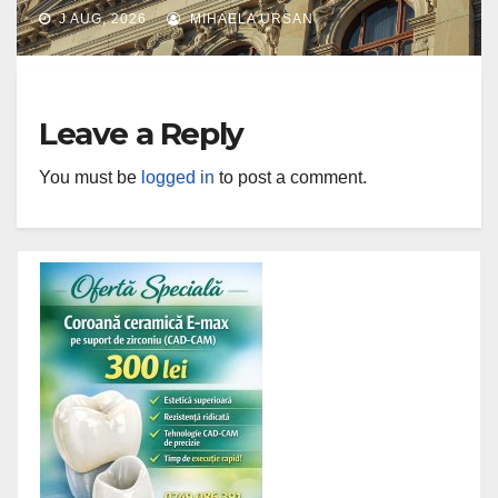
acreditare internațională
J AUG, 2026
MIHAELA URSAN
AACSB
Leave a Reply
You must be
logged in
to post a comment.