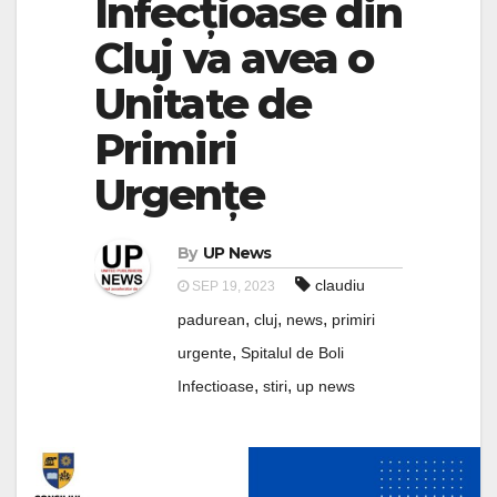
Infecțioase din
Cluj va avea o
Unitate de
Primiri
Urgențe
By
UP News
claudiu
SEP 19, 2023
,
,
,
padurean
cluj
news
primiri
,
urgente
Spitalul de Boli
,
,
Infectioase
stiri
up news