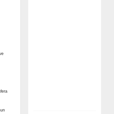
ve
sfera
-un