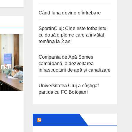
Când luna devine o întrebare
SportinCluj: Cine este fotbalistul
cu două diplome care a învățat
româna la 2 ani
Compania de Apă Someș,
campioană la dezvoltarea
ana
infrastructurii de apă și canalizare
WS
Universitatea Cluj a câștigat
partida cu FC Botoșani
CLUJ INSIDER