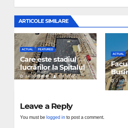
ARTICOLE SIMILARE
ACTUAL
FEATURED
ACTUAL
Care este stadiul
Facu
lucrărilor la Spitalul
Busi
Pediatric Monobloc
J AUG, 2026
UP NEWS
UBB 
J AUG,
pres
acre
inter
Leave a Reply
AAC
You must be
logged in
to post a comment.