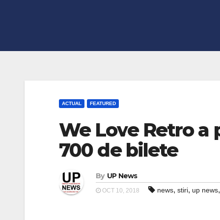
ACTUAL
FEATURED
We Love Retro a p
700 de bilete
By
UP News
,
,
news
stiri
up news
OCT 10, 2018