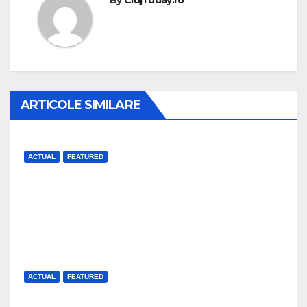
By
ClujToday.ro
ARTICOLE SIMILARE
ACTUAL
FEATURED
120 000 de participanți la prima
seară de Untold
J AUG, 2026
UP NEWS
ACTUAL
FEATURED
Care este stadiul lucrărilor la