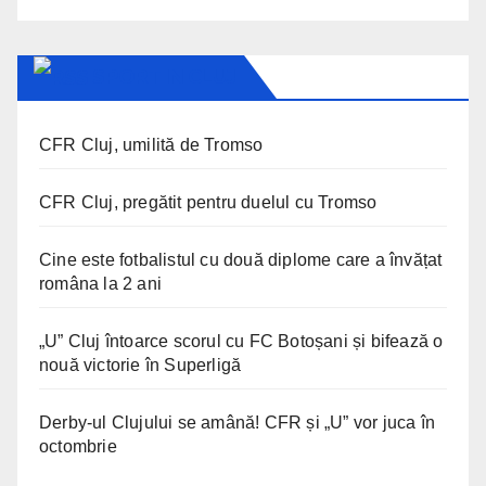
SPORT IN CLUJ
CFR Cluj, umilită de Tromso
CFR Cluj, pregătit pentru duelul cu Tromso
Cine este fotbalistul cu două diplome care a învățat
româna la 2 ani
„U” Cluj întoarce scorul cu FC Botoșani și bifează o
nouă victorie în Superligă
Derby-ul Clujului se amână! CFR și „U” vor juca în
octombrie