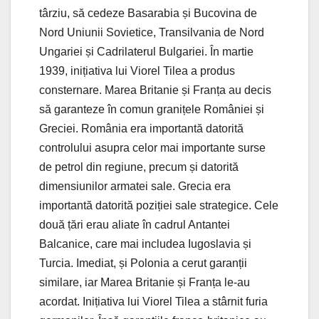
târziu, să cedeze Basarabia și Bucovina de
Nord Uniunii Sovietice, Transilvania de Nord
Ungariei și Cadrilaterul Bulgariei. În martie
1939, inițiativa lui Viorel Tilea a produs
consternare. Marea Britanie și Franța au decis
să garanteze în comun granițele României și
Greciei. România era importantă datorită
controlului asupra celor mai importante surse
de petrol din regiune, precum și datorită
dimensiunilor armatei sale. Grecia era
importantă datorită poziției sale strategice. Cele
două țări erau aliate în cadrul Antantei
Balcanice, care mai includea Iugoslavia și
Turcia. Imediat, și Polonia a cerut garanții
similare, iar Marea Britanie și Franța le-au
acordat. Inițiativa lui Viorel Tilea a stârnit furia