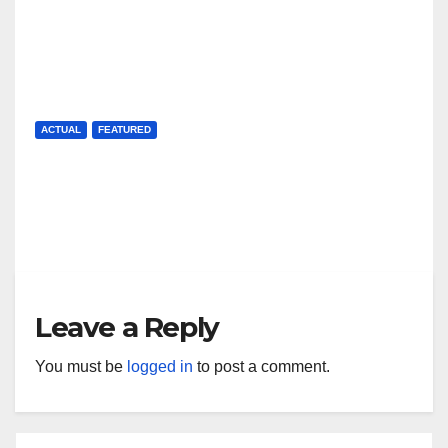
Spitalul Pediatric Monobloc
J AUG, 2026
UP NEWS
ACTUAL
FEATURED
Facultatea de Business din
cadrul UBB obține prestigioasa
acreditare internațională
J AUG, 2026
MIHAELA URSAN
AACSB
Leave a Reply
You must be
logged in
to post a comment.