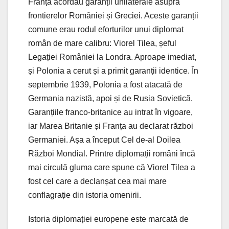
Franța acordau garanții unilaterale asupra
frontierelor României și Greciei. Aceste garanții
comune erau rodul eforturilor unui diplomat
român de mare calibru: Viorel Tilea, șeful
Legației României la Londra. Aproape imediat,
și Polonia a cerut și a primit garanții identice. În
septembrie 1939, Polonia a fost atacată de
Germania nazistă, apoi și de Rusia Sovietică.
Garanțiile franco-britanice au intrat în vigoare,
iar Marea Britanie și Franța au declarat război
Germaniei. Așa a început Cel de-al Doilea
Război Mondial. Printre diplomații români încă
mai circulă gluma care spune că Viorel Tilea a
fost cel care a declanșat cea mai mare
conflagrație din istoria omenirii.
Istoria diplomației europene este marcată de