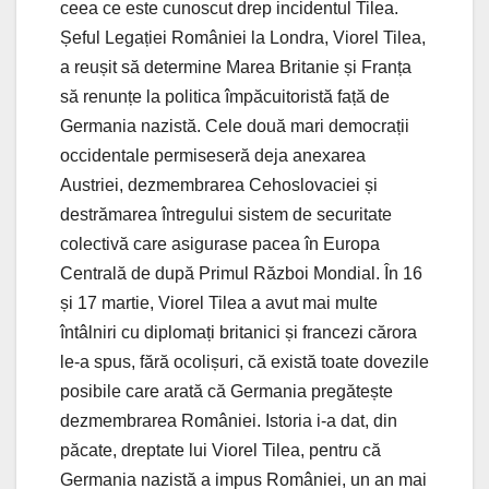
ceea ce este cunoscut drep incidentul Tilea.
Șeful Legației României la Londra, Viorel Tilea,
a reușit să determine Marea Britanie și Franța
să renunțe la politica împăcuitoristă față de
Germania nazistă. Cele două mari democrații
occidentale permiseseră deja anexarea
Austriei, dezmembrarea Cehoslovaciei și
destrămarea întregului sistem de securitate
colectivă care asigurase pacea în Europa
Centrală de după Primul Război Mondial. În 16
și 17 martie, Viorel Tilea a avut mai multe
întâlniri cu diplomați britanici și francezi cărora
le-a spus, fără ocolișuri, că există toate dovezile
posibile care arată că Germania pregătește
dezmembrarea României. Istoria i-a dat, din
păcate, dreptate lui Viorel Tilea, pentru că
Germania nazistă a impus României, un an mai