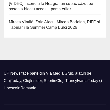
[VIDEO] Incendiu la Neagra: un copac căzut pe
șosea a blocat accesul pompierilor
Mircea Vintilă, Zoia Alecu, Mircea Bodolan, RIFF și
Țapinarii la Summer Camp Bulci 2026
UP News face parte din Via Media Grup, alături de
ClujToday, ClujInsider, SportinCluj, TransylvaniaToday și
UnescoInRomania.