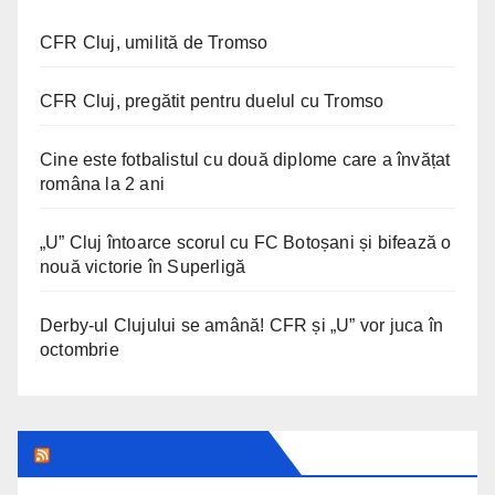
CFR Cluj, umilită de Tromso
CFR Cluj, pregătit pentru duelul cu Tromso
Cine este fotbalistul cu două diplome care a învățat
româna la 2 ani
„U” Cluj întoarce scorul cu FC Botoșani și bifează o
nouă victorie în Superligă
Derby-ul Clujului se amână! CFR și „U” vor juca în
octombrie
UNESCO IN ROMANIA