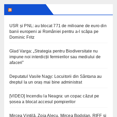
ARAD24.NET
USR și PNL: au blocat 771 de milioane de euro din
banii europeni ai României pentru a-l scăpa pe
Dominic Fritz
Glad Varga: „Strategia pentru Biodiversitate nu
impune noi interdicții fermierilor sau mediului de
afaceri”
Deputatul Vasile Nagy: Locuitorii din Sântana au
dreptul la un oraș mai bine administrat
[VIDEO] Incendiu la Neagra: un copac căzut pe
șosea a blocat accesul pompierilor
Mircea Vintilă, Zoia Alecu, Mircea Bodolan, RIFF și