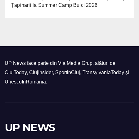
Țapinarii la Summer Camp Bulci 2026
UP News face parte din Via Media Grup, alături de
ClujToday, ClujInsider, SportinCluj, TransylvaniaToday și
UnescoInRomania.
UP NEWS