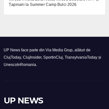
Țapinarii la Summer Camp Bulci 2026
UP News face parte din Via Media Grup, alături de
ClujToday, ClujInsider, SportinCluj, TransylvaniaToday și
UnescoInRomania.
UP NEWS