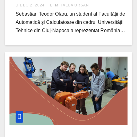
programul japonez MIRAI
DEC 2, 2024
MIHAELA URSAN
Sebastian Teodor Olaru, un student al Facultății de
Automatică și Calculatoare din cadrul Universității
Tehnice din Cluj-Napoca a reprezentat România…