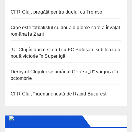
CFR Cluj, pregătit pentru duelul cu Tromso
Cine este fotbalistul cu două diplome care a învățat
româna la 2 ani
„U” Cluj întoarce scorul cu FC Botoșani și bifează o
nouă victorie în Superligă
Derby-ul Clujului se amână! CFR și „U” vor juca în
octombrie
CFR Cluj, îngenuncheată de Rapid București
UNESCO IN ROMANIA