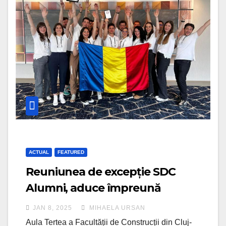
ACTUAL
FEATURED
Reuniunea de excepție SDC
Alumni, aduce împreună
generațiile Seismic Design
JAN 8, 2025
MIHAELA URSAN
Competition, la UTCN
Aula Tertea a Facultății de Construcții din Cluj-