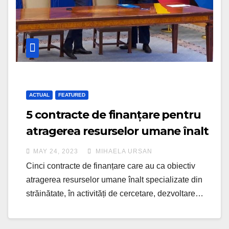
ACTUAL
FEATURED
5 contracte de finanțare pentru
atragerea resurselor umane înalt
specializate din străinătate,
MAY 24, 2023
MIHAELA URSAN
câștigate de UTCN
Cinci contracte de finanțare care au ca obiectiv
atragerea resurselor umane înalt specializate din
străinătate, în activități de cercetare, dezvoltare…