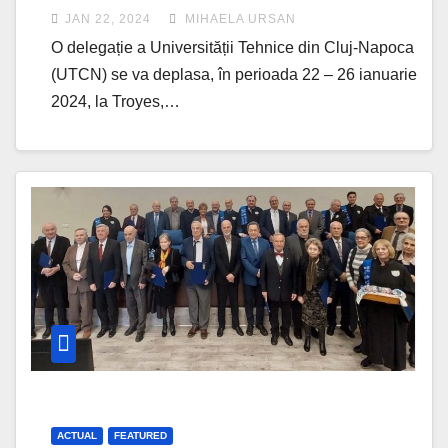
faze a EUt+
JAN 22, 2024
MIHAELA URSAN
O delegație a Universității Tehnice din Cluj-Napoca
(UTCN) se va deplasa, în perioada 22 – 26 ianuarie
2024, la Troyes,…
ACTUAL
FEATURED