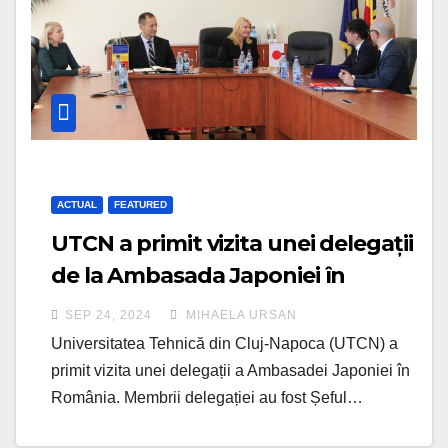
ACTUAL
FEATURED
UTCN a primit vizita unei delegații
de la Ambasada Japoniei în
România
SEP 24, 2024
MIHAELA URSAN
Universitatea Tehnică din Cluj-Napoca (UTCN) a
primit vizita unei delegații a Ambasadei Japoniei în
România. Membrii delegației au fost Șeful…