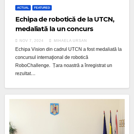
ACTUAL
FEATURED
Echipa de robotică de la UTCN,
medaliată la un concurs
internațional
NOV 7, 2024
MIHAELA URSAN
Echipa Vision din cadrul UTCN a fost medaliată la
concursul internaţional de robotică
RoboChallenge. Țara noastră a înregistrat un
rezultat…