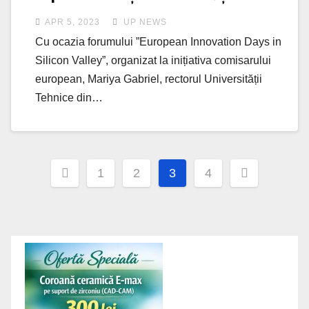
Berkeley
APR 5, 2023
UP NEWS
Cu ocazia forumului ”European Innovation Days in
Silicon Valley”, organizat la inițiativa comisarului
european, Mariya Gabriel, rectorul Universității
Tehnice din…
Posts
1
2
3
4
navigation