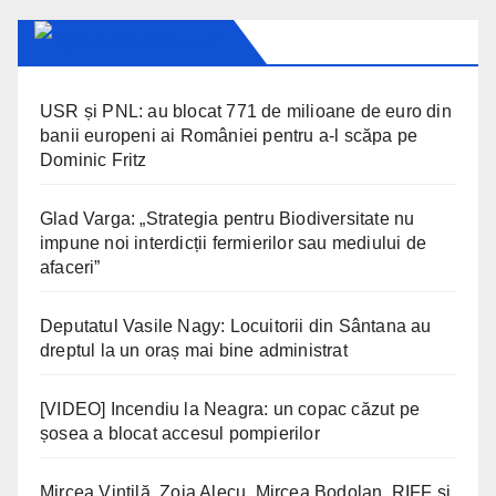
ARAD24.NET
USR și PNL: au blocat 771 de milioane de euro din
banii europeni ai României pentru a-l scăpa pe
Dominic Fritz
Glad Varga: „Strategia pentru Biodiversitate nu
impune noi interdicții fermierilor sau mediului de
afaceri”
Deputatul Vasile Nagy: Locuitorii din Sântana au
dreptul la un oraș mai bine administrat
[VIDEO] Incendiu la Neagra: un copac căzut pe
șosea a blocat accesul pompierilor
Mircea Vintilă, Zoia Alecu, Mircea Bodolan, RIFF și