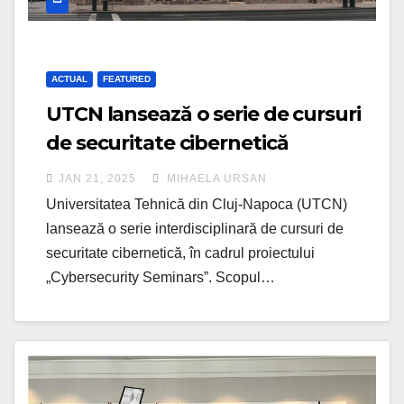
ACTUAL
FEATURED
UTCN lansează o serie de cursuri
de securitate cibernetică
finanțate de către Google
JAN 21, 2025
MIHAELA URSAN
Universitatea Tehnică din Cluj-Napoca (UTCN)
lansează o serie interdisciplinară de cursuri de
securitate cibernetică, în cadrul proiectului
„Cybersecurity Seminars”. Scopul…