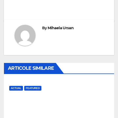
By
Mihaela Ursan
ARTICOLE SIMILARE
ACTUAL
FEATURED
120 000 de participanți la prima
seară de Untold
J AUG, 2026
UP NEWS