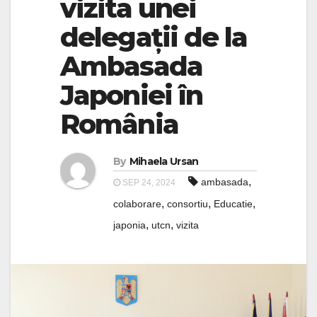
vizita unei
delegații de la
Ambasada
Japoniei în
România
By
Mihaela Ursan
,
ambasada
SEP 24, 2024
,
,
,
colaborare
consortiu
Educatie
,
,
japonia
utcn
vizita