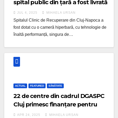
spital public din țară a fost livrată
Spitalului de Recuperare din Cluj
JUL 4, 2025
MIHAELA URSAN
Spitalul Clinic de Recuperare din Cluj-Napoca a
fost dotat cu o cameră hiperbară, cu tehnologie de
înaltă performanță, singura de…
ACTUAL
FEATURED
SĂNĂTATE
22 de centre din cadrul DGASPC
Cluj primesc finanțare pentru
modernizare VEZI care sunt
APR 24, 2025
MIHAELA URSAN