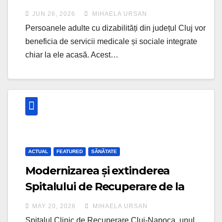
dizabilități din Cluj
JUN 26, 2026
MIHAELA URSAN
Persoanele adulte cu dizabilități din județul Cluj vor
beneficia de servicii medicale și sociale integrate
chiar la ele acasă. Acest…
ACTUAL
FEATURED
SĂNĂTATE
Modernizarea și extinderea
Spitalului de Recuperare de la
Cluj, în plin proces al desfășurării
MAY 20, 2026
MIHAELA URSAN
Spitalul Clinic de Recuperare Cluj-Napoca, unul