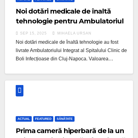
Noi dotări medicale de înaltă
tehnologie pentru Ambulatoriul
Integrat al Spitalului Clinic de Boli
SEP 15, 2025
MIHAELA URSAN
Infecțioase din Cluj-Napoca
Noi dotări medicale de înaltă tehnologie au fost
livrate Ambulatoriului Integrat al Spitalului Clinic de
Boli Infecțioase din Cluj-Napoca. Valoarea…
ACTUAL
FEATURED
SĂNĂTATE
Prima cameră hiperbară de la un