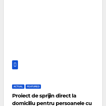
g
v
a
i
t
g
i
a
o
t
n
i
o
n
ACTUAL
FEATURED
Proiect de sprijin direct la
domiciliu pentru persoanele cu