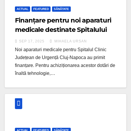
ACTUAL
FEATURED
SĂNĂTATE
Finanțare pentru noi aparaturi
medicale destinate Spitalului
Clinic Județean de Urgență Cluj-
SEP 17, 2025
MIHAELA URSAN
Napoca
Noi aparaturi medicale pentru Spitalul Clinic
Județean de Urgență Cluj-Napoca au primit
finanțare. Pentru achiziționarea acestor dotări de
înaltă tehnologie,…
ACTUAL
FEATURED
SĂNĂTATE