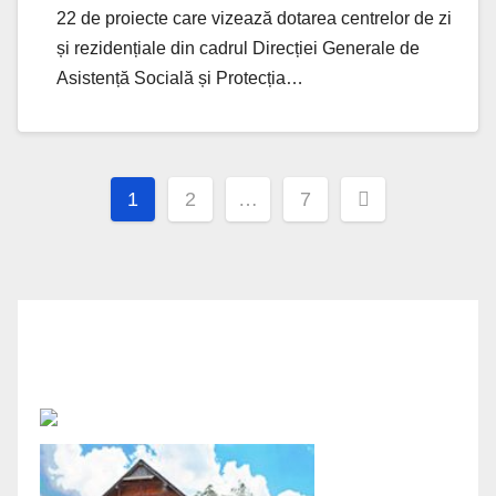
acestea
22 de proiecte care vizează dotarea centrelor de zi
și rezidențiale din cadrul Direcției Generale de
Asistență Socială și Protecția…
Posts
1
2
…
7
navigation