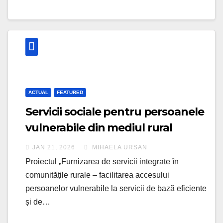
ACTUAL
FEATURED
Servicii sociale pentru persoanele
vulnerabile din mediul rural
clujean
JAN 21, 2026
MIHAELA URSAN
Proiectul „Furnizarea de servicii integrate în
comunitățile rurale – facilitarea accesului
persoanelor vulnerabile la servicii de bază eficiente
și de…