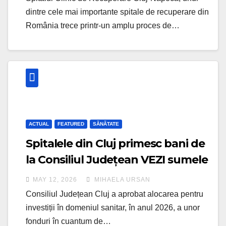
dintre cele mai importante spitale de recuperare din
România trece printr-un amplu proces de…
ACTUAL
FEATURED
SĂNĂTATE
Spitalele din Cluj primesc bani de
la Consiliul Județean VEZI sumele
repartizate unităților sanitare
MAY 12, 2026
MIHAELA URSAN
clujene
Consiliul Județean Cluj a aprobat alocarea pentru
investiții în domeniul sanitar, în anul 2026, a unor
fonduri în cuantum de…