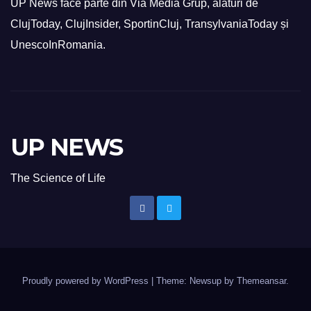
UP News face parte din Via Media Grup, alături de
ClujToday, ClujInsider, SportinCluj, TransylvaniaToday și
UnescoInRomania.
UP NEWS
The Science of Life
Proudly powered by WordPress
|
Theme: Newsup by
Themeansar
.