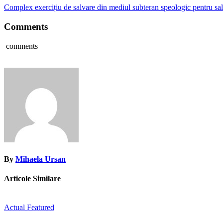
Complex exercițiu de salvare din mediul subteran speologic pentru s
Comments
comments
By
Mihaela Ursan
Articole Similare
Actual
Featured