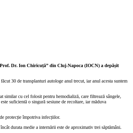
c „Prof. Dr. Ion Chiricuță” din Cluj-Napoca (IOCN) a depășit
făcut 30 de transplanturi autologe anul trecut, iar anul acesta suntem
t similar cu cel folosit pentru hemodializă, care filtrează sângele,
 este suficientă o singură sesiune de recoltare, iar măduva
e protecție împotriva infecțiilor.
încât durata medie a internării este de aproximativ trei săptămâni.