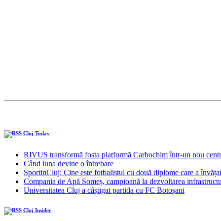
Cluj Today
RIVUS transformă fosta platformă Carbochim într-un nou centru
Când luna devine o întrebare
SportinCluj: Cine este fotbalistul cu două diplome care a învăța
Compania de Apă Someș, campioană la dezvoltarea infrastructuri
Universitatea Cluj a câștigat partida cu FC Botoșani
Cluj Insider