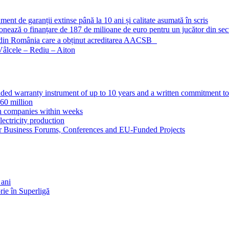
nt de garanții extinse până la 10 ani și calitate asumată în scris
nează o finanțare de 187 de milioane de euro pentru un jucător din sect
ma din România care a obținut acreditarea AACSB
 Vâlcele – Rediu – Aiton
ed warranty instrument of up to 10 years and a written commitment to
60 million
ch companies within weeks
ectricity production
r Business Forums, Conferences and EU-Funded Projects
 ani
rie în Superligă