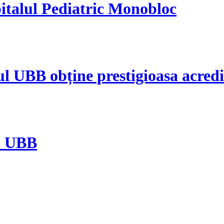
Spitalul Pediatric Monobloc
ul UBB obține prestigioasa acre
a UBB