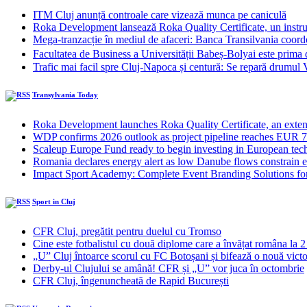
ITM Cluj anunță controale care vizează munca pe caniculă
Roka Development lansează Roka Quality Certificate, un instrume
Mega-tranzacție în mediul de afaceri: Banca Transilvania coordo
Facultatea de Business a Universității Babeș-Bolyai este pri
Trafic mai facil spre Cluj-Napoca și centură: Se repară drumul
Transylvania Today
Roka Development launches Roka Quality Certificate, an extend
WDP confirms 2026 outlook as project pipeline reaches EUR 7
Scaleup Europe Fund ready to begin investing in European te
Romania declares energy alert as low Danube flows constrain el
Impact Sport Academy: Complete Event Branding Solutions fo
Sport in Cluj
CFR Cluj, pregătit pentru duelul cu Tromso
Cine este fotbalistul cu două diplome care a învățat româna la 2
„U” Cluj întoarce scorul cu FC Botoșani și bifează o nouă victo
Derby-ul Clujului se amână! CFR și „U” vor juca în octombrie
CFR Cluj, îngenuncheată de Rapid București