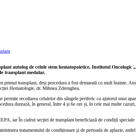
splant
ansplant autolog de celule stem hematopoietice, Institutul Oncologi
 de transplant medular.
m primul transplant, deși procedura a fost demarată cu mult înainte. Am 
 Secției Hematologie, dr. Mihnea Zdrenghea.
e permite recoltarea celulelor din sângele periferic cu ajutorul unui apara
edura durează, în general, între 4 și 6e ore și, în cele mai multe cazuri,
EPA, iar În cadrul secției de transplant beneficiază de condiții speciale d
nistrarea tratamentului de condiționare și de perioada de aplazie, astfel 