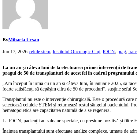
By
Mihaela Ursan
Jun 17, 2026
celule stem
,
Institutul Oncologic Cluj
,
IOCN
,
prag
,
tran
La un an și câteva luni de la efectuarea primei intervenții de tr
pragul de 50 de transplanturi de acest fel în cadrul programului
„Am început în urmă cu un an și câteva luni, în ianuarie 2025, să face
foarte satisfăcuți să depășim cifra de 50 de proceduri”, susține șeful
Transplantul nu este o intervenție chirurgicală. Este o procedură care n
selectează celulele STEM și returnează restul sângelui pacientului. Proc
hematopoietică are capacitatea naturală de a se regenera.
La IOCN, pacienții au saloane speciale, cu presiune pozitivă și filtre H
Înaintea transplantului sunt efectuate analize complexe, urmate de admi