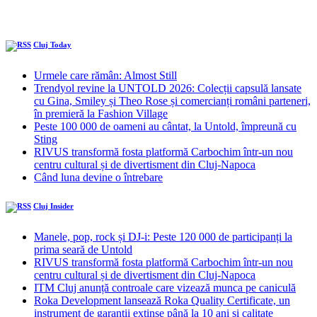
Cluj Today
Urmele care rămân: Almost Still
Trendyol revine la UNTOLD 2026: Colecții capsulă lansate
cu Gina, Smiley și Theo Rose și comercianți români parteneri,
în premieră la Fashion Village
Peste 100 000 de oameni au cântat, la Untold, împreună cu
Sting
RIVUS transformă fosta platformă Carbochim într-un nou
centru cultural și de divertisment din Cluj-Napoca
Când luna devine o întrebare
Cluj Insider
Manele, pop, rock și DJ-i: Peste 120 000 de participanți la
prima seară de Untold
RIVUS transformă fosta platformă Carbochim într-un nou
centru cultural și de divertisment din Cluj-Napoca
ITM Cluj anunță controale care vizează munca pe caniculă
Roka Development lansează Roka Quality Certificate, un
instrument de garanții extinse până la 10 ani și calitate