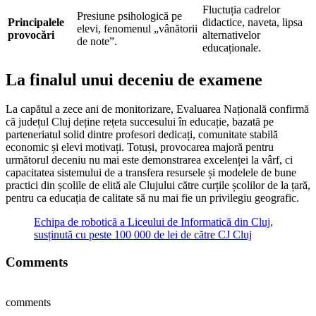
Fluctuția cadrelor
Presiune psihologică pe
Principalele
didactice, naveta, lipsa
elevi, fenomenul „vânătorii
provocări
alternativelor
de note”.
educaționale.
La finalul unui deceniu de examene
La capătul a zece ani de monitorizare, Evaluarea Națională confirmă
că județul Cluj deține rețeta succesului în educație, bazată pe
parteneriatul solid dintre profesori dedicați, comunitate stabilă
economic și elevi motivați. Totuși, provocarea majoră pentru
următorul deceniu nu mai este demonstrarea excelenței la vârf, ci
capacitatea sistemului de a transfera resursele și modelele de bune
practici din școlile de elită ale Clujului către curțile școlilor de la țară,
pentru ca educația de calitate să nu mai fie un privilegiu geografic.
Echipa de robotică a Liceului de Informatică din Cluj,
susținută cu peste 100 000 de lei de către CJ Cluj
Comments
comments