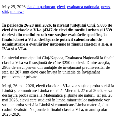
May 25, 2026
claudiu padurean
,
elevi
,
evaluarea nationala
,
news
,
stiri
,
up news
În perioada 26-28 mai 2026, la nivelul județului Cluj, 5.886 de
elevi din clasele a VI-a (4347 de elevi din mediul urban și 1539
de elevi din mediul rural) vor susține evaluările specifice, la
finalul clasei a VI-a, desfășurate potrivit calendarului de
administrare a evaluărilor naționale la finalul claselor a II-a, a
IV-a și a VI-a.
La nivelul municipiului Cluj-Napoca, Evaluarea Națională la finalul
clasei a VI-a va fi susținută de către 3250 de elevi. Dintre aceștia,
2963 de elevi provin din unitățile de învățământ preuniversitar de
stat, iar 287 sunt elevi care învață în unitățile de învățământ
preuniversitar private.
Marți, 26 mai 2026, elevii claselor a VI-a vor susține proba scrisă la
Limbă și comunicare-Limba română. Miercuri, 27 mai 2026, se va
desfășura proba scrisă la Matematică și științe ale naturii, iar joi, 28
mai 2026, elevii care studiază în limba minorităților naționale vor
susține proba scrisă la Limbă și comunicare-Limba maternă, din
cadrul Evaluării Naţionale la finalul clasei a VI-a, în anul şcolar
2025-2026.