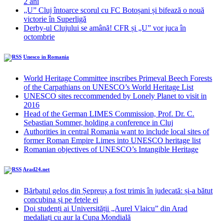
2 ani
„U” Cluj întoarce scorul cu FC Botoșani și bifează o nouă
victorie în Superligă
Derby-ul Clujului se amână! CFR și „U” vor juca în
octombrie
Unesco in Romania
World Heritage Committee inscribes Primeval Beech Forests
of the Carpathians on UNESCO’s World Heritage List
UNESCO sites reccommended by Lonely Planet to visit in
2016
Head of the German LIMES Commission, Prof. Dr. C.
Sebastian Sommer, holding a conference in Cluj
Authorities in central Romania want to include local sites of
former Roman Empire Limes into UNESCO heritage list
Romanian objectives of UNESCO’s Intangible Heritage
Arad24.net
Bărbatul gelos din Șepreuș a fost trimis în judecată: și-a bătut
concubina și pe fetele ei
Doi studenți ai Universității „Aurel Vlaicu” din Arad
medaliați cu aur la Cupa Mondială