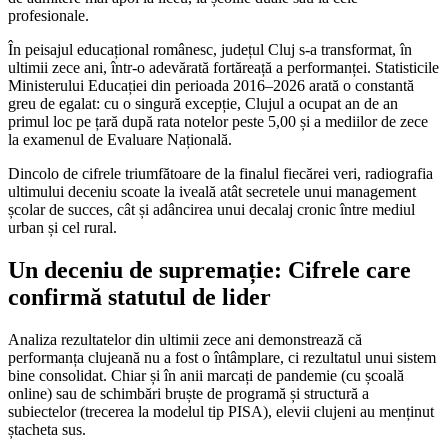
profesionale.
În peisajul educațional românesc, județul Cluj s-a transformat, în
ultimii zece ani, într-o adevărată fortăreață a performanței. Statisticile
Ministerului Educației din perioada 2016–2026 arată o constantă
greu de egalat: cu o singură excepție, Clujul a ocupat an de an
primul loc pe țară după rata notelor peste 5,00 și a mediilor de zece
la examenul de Evaluare Națională.
Dincolo de cifrele triumfătoare de la finalul fiecărei veri, radiografia
ultimului deceniu scoate la iveală atât secretele unui management
școlar de succes, cât și adâncirea unui decalaj cronic între mediul
urban și cel rural.
Un deceniu de supremație: Cifrele care
confirmă statutul de lider
Analiza rezultatelor din ultimii zece ani demonstrează că
performanța clujeană nu a fost o întâmplare, ci rezultatul unui sistem
bine consolidat. Chiar și în anii marcați de pandemie (cu școală
online) sau de schimbări bruște de programă și structură a
subiectelor (trecerea la modelul tip PISA), elevii clujeni au menținut
ștacheta sus.