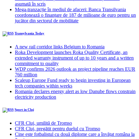
asumată în scris
Mega-tranzacție în mediul de afaceri: Banca Transilvania
coordonează o finanțare de 187 de milioane de euro pentru un
jucător din sectorul de mobilitate
Transylvania Today
A new rail corridor links Belgium to Romania
Roka Development launches Roka Quality Certificate, an
extended warranty instrument of up to 10 years and a written
commitment to quality
WDP confirms 2026 outlook as project pipeline reaches EUR
760 million
Scaleup Europe Fund ready to begin investing in European
tech companies within weeks
Romania declares energy alert as low Danube flows constrain
electricity production
Sport in Cluj
CFR Cluj, umilită de Tromso
CFR Cluj, pregătit pentru duelul cu Tromso
Cine este fotbalistul cu două diplome care a învățat româna la