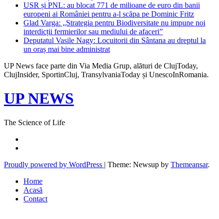
USR și PNL: au blocat 771 de milioane de euro din banii
europeni ai României pentru a-l scăpa pe Dominic Fritz
Glad Varga: „Strategia pentru Biodiversitate nu impune noi
interdicții fermierilor sau mediului de afaceri”
Deputatul Vasile Nagy: Locuitorii din Sântana au dreptul la
un oraș mai bine administrat
UP News face parte din Via Media Grup, alături de ClujToday,
ClujInsider, SportinCluj, TransylvaniaToday și UnescoInRomania.
UP NEWS
The Science of Life
Proudly powered by WordPress
|
Theme: Newsup by
Themeansar
.
Home
Acasă
Contact