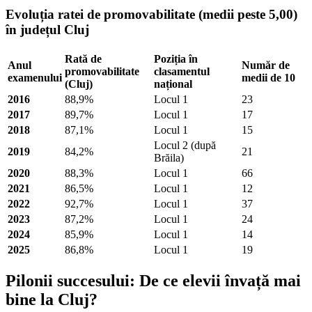
Evoluția ratei de promovabilitate (medii peste 5,00)
în județul Cluj
Rată de
Poziția în
Anul
Număr de
promovabilitate
clasamentul
examenului
medii de 10
(Cluj)
național
2016
88,9%
Locul 1
23
2017
89,7%
Locul 1
17
2018
87,1%
Locul 1
15
Locul 2 (după
2019
84,2%
21
Brăila)
2020
88,3%
Locul 1
66
2021
86,5%
Locul 1
12
2022
92,7%
Locul 1
37
2023
87,2%
Locul 1
24
2024
85,9%
Locul 1
14
2025
86,8%
Locul 1
19
Pilonii succesului: De ce elevii învață mai
bine la Cluj?