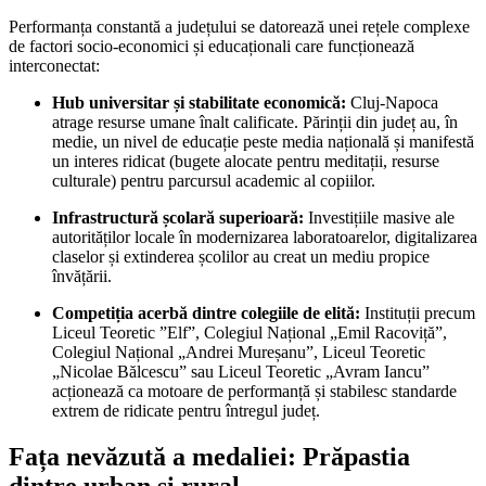
Performanța constantă a județului se datorează unei rețele complexe
de factori socio-economici și educaționali care funcționează
interconectat:
Hub universitar și stabilitate economică:
Cluj-Napoca
atrage resurse umane înalt calificate. Părinții din județ au, în
medie, un nivel de educație peste media națională și manifestă
un interes ridicat (bugete alocate pentru meditații, resurse
culturale) pentru parcursul academic al copiilor.
Infrastructură școlară superioară:
Investițiile masive ale
autorităților locale în modernizarea laboratoarelor, digitalizarea
claselor și extinderea școlilor au creat un mediu propice
învățării.
Competiția acerbă dintre colegiile de elită:
Instituții precum
Liceul Teoretic ”Elf”, Colegiul Național „Emil Racoviță”,
Colegiul Național „Andrei Mureșanu”, Liceul Teoretic
„Nicolae Bălcescu” sau Liceul Teoretic „Avram Iancu”
acționează ca motoare de performanță și stabilesc standarde
extrem de ridicate pentru întregul județ.
Fața nevăzută a medaliei: Prăpastia