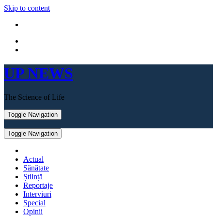
Skip to content
UP NEWS
The Science of Life
Toggle Navigation
Toggle Navigation
Actual
Sănătate
Știință
Reportaje
Interviuri
Special
Opinii