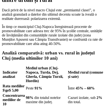
dintre urban și rural
Dacă privit de la nivel macro Clujul este „premiantul clasei”, o
analiză granulară a datelor din ultimul deceniu scoate la iveală o
realitate dureroasă: polarizarea extremă.
În timp ce municipiul Cluj-Napoca înregistrează procente de
promovabilitate care adesea trec de 95% în școlile centrale, unitățile
de învățământ din comunitățile rurale izolate din județ (zona
Munților Apuseni sau Câmpia Transilvaniei) se confruntă cu rate de
promovabilitate care abia ating 40-50%.
Analiză comparativă: urban vs. rural în județul
Cluj (media ultimilor 10 ani)
Mediul urban (Cluj-
Indicator
Napoca, Turda, Dej,
Mediul rural (comune
analizat
Gherla, Câmpia Turzii,
și sate)
Huedin)
Rata mediilor
Peste
91%
Între
45% – 60%
$\ge$
5,00
Concentrarea
98%
din totalul notelor
Cazuri izolate, sub
2%
mediilor de
maxime din județ.
din total.
10