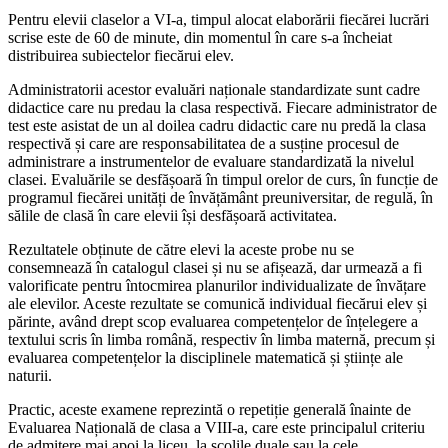
Pentru elevii claselor a VI-a, timpul alocat elaborării fiecărei lucrări
scrise este de 60 de minute, din momentul în care s-a încheiat
distribuirea subiectelor fiecărui elev.
Administratorii acestor evaluări naționale standardizate sunt cadre
didactice care nu predau la clasa respectivă. Fiecare administrator de
test este asistat de un al doilea cadru didactic care nu predă la clasa
respectivă și care are responsabilitatea de a susține procesul de
administrare a instrumentelor de evaluare standardizată la nivelul
clasei. Evaluările se desfășoară în timpul orelor de curs, în funcție de
programul fiecărei unități de învățământ preuniversitar, de regulă, în
sălile de clasă în care elevii își desfășoară activitatea.
Rezultatele obținute de către elevi la aceste probe nu se
consemnează în catalogul clasei și nu se afișează, dar urmează a fi
valorificate pentru întocmirea planurilor individualizate de învățare
ale elevilor. Aceste rezultate se comunică individual fiecărui elev și
părinte, având drept scop evaluarea competențelor de înțelegere a
textului scris în limba română, respectiv în limba maternă, precum și
evaluarea competențelor la disciplinele matematică și științe ale
naturii.
Practic, aceste examene reprezintă o repetiție generală înainte de
Evaluarea Națională de clasa a VIII-a, care este principalul criteriu
de admitere mai apoi la liceu, la școlile duale sau la cele