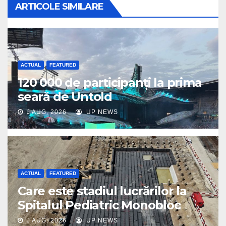
ARTICOLE SIMILARE
ACTUAL
FEATURED
120 000 de participanți la prima
seară de Untold
J AUG, 2026
UP NEWS
ACTUAL
FEATURED
Care este stadiul lucrărilor la
Spitalul Pediatric Monobloc
J AUG, 2026
UP NEWS