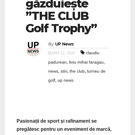
găzduiește
”THE CLUB
Golf Trophy”
By
UP News
claudiu
MAY 21, 2026
,
,
padurean
liviu mihai faragau
,
,
,
news
stiri
the club
turneu de
,
golf
up news
Pasionații de sport și rafinament se
pregătesc pentru un eveniment de marcă,