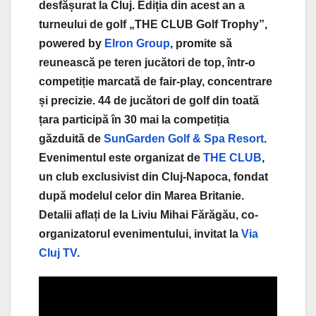
desfășurat la Cluj. Ediția din acest an a
turneului de golf „THE CLUB Golf Trophy”,
powered by
Elron Group
, promite să
reunească pe teren jucători de top, într-o
competiție marcată de fair-play, concentrare
și precizie. 44 de jucători de golf din toată
țara participă în 30 mai la competiția
găzduită de
SunGarden Golf & Spa Resort
.
Evenimentul este organizat de
THE CLUB
,
un club exclusivist din Cluj-Napoca, fondat
după modelul celor din Marea Britanie.
Detalii aflați de la Liviu Mihai Fărăgău, co-
organizatorul evenimentului, invitat la
Via
Cluj TV
.