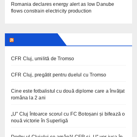
Romania declares energy alert as low Danube
flows constrain electricity production
SPORT IN CLUJ
CFR Cluj, umilită de Tromso
CFR Cluj, pregătit pentru duelul cu Tromso
Cine este fotbalistul cu două diplome care a învățat
româna la 2 ani
„U” Cluj întoarce scorul cu FC Botoșani și bifează o
nouă victorie în Superligă
Derby-ul Clujului se amână! CFR și „U” vor juca în