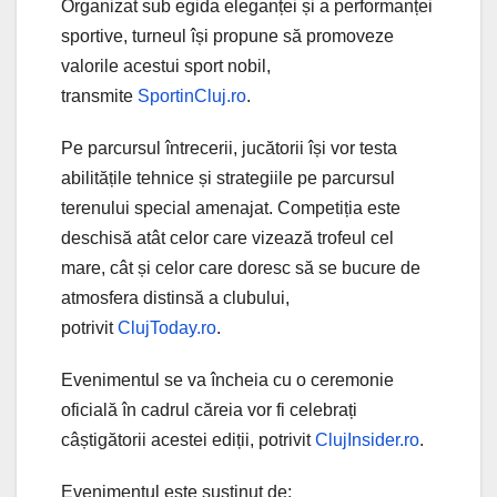
Organizat sub egida eleganței și a performanței
sportive, turneul își propune să promoveze
valorile acestui sport nobil,
transmite
SportinCluj.ro
.
Pe parcursul întrecerii, jucătorii își vor testa
abilitățile tehnice și strategiile pe parcursul
terenului special amenajat. Competiția este
deschisă atât celor care vizează trofeul cel
mare, cât și celor care doresc să se bucure de
atmosfera distinsă a clubului,
potrivit
ClujToday.ro
.
Evenimentul se va încheia cu o ceremonie
oficială în cadrul căreia vor fi celebrați
câștigătorii acestei ediții, potrivit
ClujInsider.ro
.
Evenimentul este susținut de: