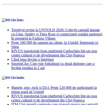
Cluj Today
Trendyol revine la UNTOLD 2026: Colecții capsulă lansate
cu Gina, Smiley și Theo Rose și comercianți români parteneri,
în premieră la Fashion Village
Peste 100 000 de oameni au cântat, la Untold, împreună cu
Sting
RIVUS transformă fosta platformă Carbochim într-un nou
centru cultural și de divertisment din Cluj-Napoca
Când luna devine o întrebare
SportinCluj: Cine este fotbalistul cu două diplome care a
învățat româna la 2 ani
Cluj Insider
Manele, pop, rock și DJ-i: Peste 120 000 de participanți la
prima seară de Untold
RIVUS transformă fosta platformă Carbochim într-un nou
centru cultural și de divertisment din Cluj-Napoca
ITM Cluj anunță controale care vizează munca pe caniculă