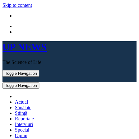
Skip to content
UP NEWS
The Science of Life
Toggle Navigation
Toggle Navigation
Actual
Sănătate
Știință
Reportaje
Interviuri
Special
Opinii