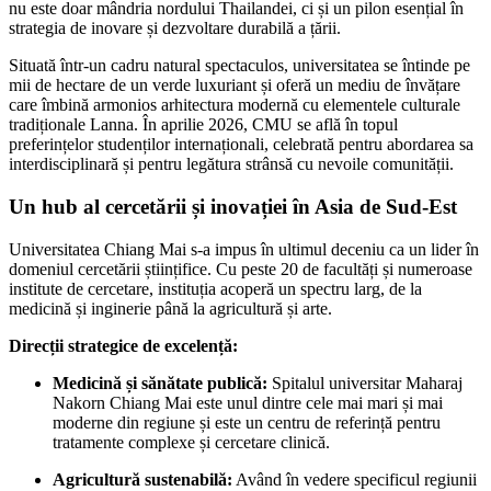
nu este doar mândria nordului Thailandei, ci și un pilon esențial în
strategia de inovare și dezvoltare durabilă a țării.
Situată într-un cadru natural spectaculos, universitatea se întinde pe
mii de hectare de un verde luxuriant și oferă un mediu de învățare
care îmbină armonios arhitectura modernă cu elementele culturale
tradiționale Lanna. În aprilie 2026, CMU se află în topul
preferințelor studenților internaționali, celebrată pentru abordarea sa
interdisciplinară și pentru legătura strânsă cu nevoile comunității.
Un hub al cercetării și inovației în Asia de Sud-Est
Universitatea Chiang Mai s-a impus în ultimul deceniu ca un lider în
domeniul cercetării științifice. Cu peste 20 de facultăți și numeroase
institute de cercetare, instituția acoperă un spectru larg, de la
medicină și inginerie până la agricultură și arte.
Direcții strategice de excelență:
Medicină și sănătate publică:
Spitalul universitar Maharaj
Nakorn Chiang Mai este unul dintre cele mai mari și mai
moderne din regiune și este un centru de referință pentru
tratamente complexe și cercetare clinică.
Agricultură sustenabilă:
Având în vedere specificul regiunii