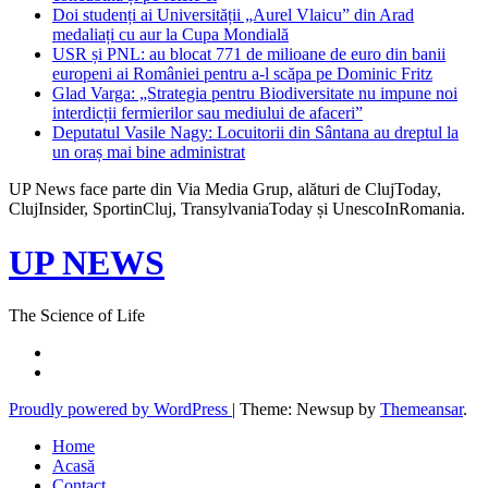
Doi studenți ai Universității „Aurel Vlaicu” din Arad
medaliați cu aur la Cupa Mondială
USR și PNL: au blocat 771 de milioane de euro din banii
europeni ai României pentru a-l scăpa pe Dominic Fritz
Glad Varga: „Strategia pentru Biodiversitate nu impune noi
interdicții fermierilor sau mediului de afaceri”
Deputatul Vasile Nagy: Locuitorii din Sântana au dreptul la
un oraș mai bine administrat
UP News face parte din Via Media Grup, alături de ClujToday,
ClujInsider, SportinCluj, TransylvaniaToday și UnescoInRomania.
UP NEWS
The Science of Life
Proudly powered by WordPress
|
Theme: Newsup by
Themeansar
.
Home
Acasă
Contact