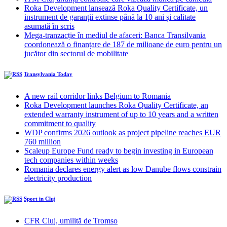
Roka Development lansează Roka Quality Certificate, un
instrument de garanții extinse până la 10 ani și calitate
asumată în scris
Mega-tranzacție în mediul de afaceri: Banca Transilvania
coordonează o finanțare de 187 de milioane de euro pentru un
jucător din sectorul de mobilitate
Transylvania Today
A new rail corridor links Belgium to Romania
Roka Development launches Roka Quality Certificate, an
extended warranty instrument of up to 10 years and a written
commitment to quality
WDP confirms 2026 outlook as project pipeline reaches EUR
760 million
Scaleup Europe Fund ready to begin investing in European
tech companies within weeks
Romania declares energy alert as low Danube flows constrain
electricity production
Sport in Cluj
CFR Cluj, umilită de Tromso