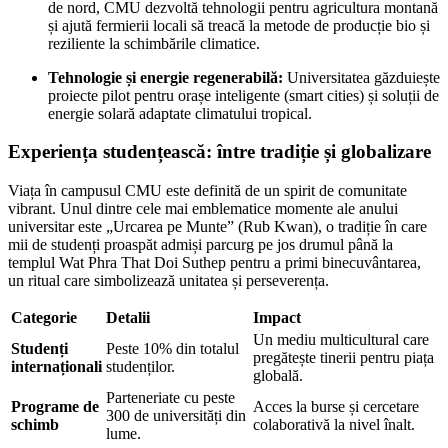
de nord, CMU dezvoltă tehnologii pentru agricultura montană
și ajută fermierii locali să treacă la metode de producție bio și
reziliente la schimbările climatice.
Tehnologie și energie regenerabilă:
Universitatea găzduiește
proiecte pilot pentru orașe inteligente (smart cities) și soluții de
energie solară adaptate climatului tropical.
Experiența studențească: între tradiție și globalizare
Viața în campusul CMU este definită de un spirit de comunitate
vibrant. Unul dintre cele mai emblematice momente ale anului
universitar este „Urcarea pe Munte” (Rub Kwan), o tradiție în care
mii de studenți proaspăt admiși parcurg pe jos drumul până la
templul Wat Phra That Doi Suthep pentru a primi binecuvântarea,
un ritual care simbolizează unitatea și perseverența.
Categorie
Detalii
Impact
Un mediu multicultural care
Studenți
Peste 10% din totalul
pregătește tinerii pentru piața
internaționali
studenților.
globală.
Parteneriate cu peste
Programe de
Acces la burse și cercetare
300 de universități din
schimb
colaborativă la nivel înalt.
lume.