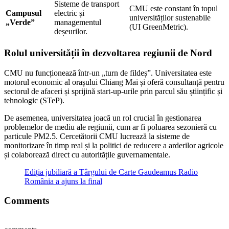
Sisteme de transport
CMU este constant în topul
Campusul
electric și
universităților sustenabile
„Verde”
managementul
(UI GreenMetric).
deșeurilor.
Rolul universității în dezvoltarea regiunii de Nord
CMU nu funcționează într-un „turn de fildeș”. Universitatea este
motorul economic al orașului Chiang Mai și oferă consultanță pentru
sectorul de afaceri și sprijină start-up-urile prin parcul său științific și
tehnologic (STeP).
De asemenea, universitatea joacă un rol crucial în gestionarea
problemelor de mediu ale regiunii, cum ar fi poluarea sezonieră cu
particule PM2.5. Cercetătorii CMU lucrează la sisteme de
monitorizare în timp real și la politici de reducere a arderilor agricole
și colaborează direct cu autoritățile guvernamentale.
Ediția jubiliară a Târgului de Carte Gaudeamus Radio
România a ajuns la final
Comments