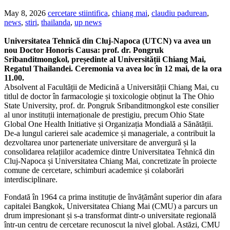
May 8, 2026
cercetare stiintifica
,
chiang mai
,
claudiu padurean
,
news
,
stiri
,
thailanda
,
up news
Universitatea Tehnică din Cluj-Napoca (UTCN) va avea un
nou Doctor Honoris Causa: prof. dr. Pongruk
Sribanditmongkol, președinte al Universității Chiang Mai,
Regatul Thailandei. Ceremonia va avea loc în 12 mai, de la ora
11.00.
Absolvent al Facultății de Medicină a Universității Chiang Mai, cu
titlul de doctor în farmacologie și toxicologie obținut la The Ohio
State University, prof. dr. Pongruk Sribanditmongkol este consilier
al unor instituții internaționale de prestigiu, precum Ohio State
Global One Health Initiative și Organizația Mondială a Sănătății.
De-a lungul carierei sale academice și manageriale, a contribuit la
dezvoltarea unor parteneriate universitare de anvergură și la
consolidarea relațiilor academice dintre Universitatea Tehnică din
Cluj-Napoca și Universitatea Chiang Mai, concretizate în proiecte
comune de cercetare, schimburi academice și colaborări
interdisciplinare.
Fondată în 1964 ca prima instituție de învățământ superior din afara
capitalei Bangkok, Universitatea Chiang Mai (CMU) a parcurs un
drum impresionant și s-a transformat dintr-o universitate regională
într-un centru de cercetare recunoscut la nivel global. Astăzi, CMU