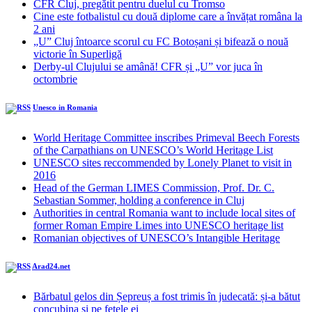
CFR Cluj, pregătit pentru duelul cu Tromso
Cine este fotbalistul cu două diplome care a învățat româna la
2 ani
„U” Cluj întoarce scorul cu FC Botoșani și bifează o nouă
victorie în Superligă
Derby-ul Clujului se amână! CFR și „U” vor juca în
octombrie
Unesco in Romania
World Heritage Committee inscribes Primeval Beech Forests
of the Carpathians on UNESCO’s World Heritage List
UNESCO sites reccommended by Lonely Planet to visit in
2016
Head of the German LIMES Commission, Prof. Dr. C.
Sebastian Sommer, holding a conference in Cluj
Authorities in central Romania want to include local sites of
former Roman Empire Limes into UNESCO heritage list
Romanian objectives of UNESCO’s Intangible Heritage
Arad24.net
Bărbatul gelos din Șepreuș a fost trimis în judecată: și-a bătut
concubina și pe fetele ei