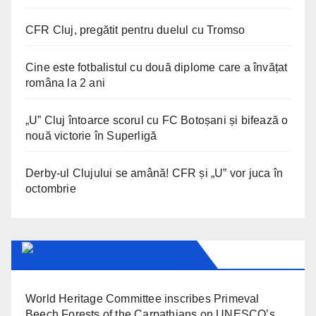
CFR Cluj, pregătit pentru duelul cu Tromso
Cine este fotbalistul cu două diplome care a învățat
româna la 2 ani
„U” Cluj întoarce scorul cu FC Botoșani și bifează o
nouă victorie în Superligă
Derby-ul Clujului se amână! CFR și „U” vor juca în
octombrie
UNESCO IN ROMANIA
World Heritage Committee inscribes Primeval
Beech Forests of the Carpathians on UNESCO’s