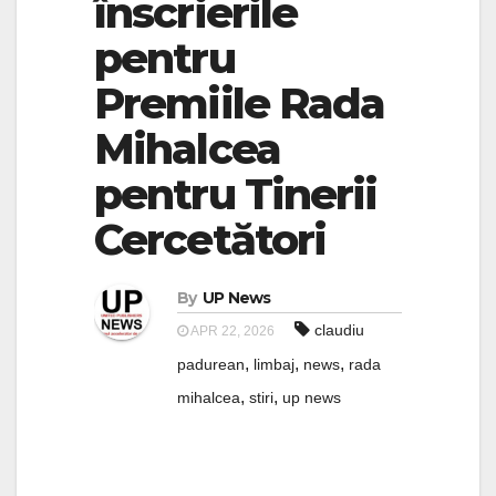
înscrierile
pentru
Premiile Rada
Mihalcea
pentru Tinerii
Cercetători
By
UP News
claudiu
APR 22, 2026
,
,
,
padurean
limbaj
news
rada
,
,
mihalcea
stiri
up news