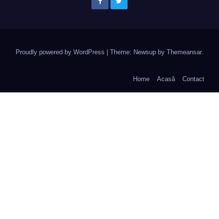
Proudly powered by WordPress
|
Theme: Newsup by
Themeansar
.
Home
Acasă
Contact