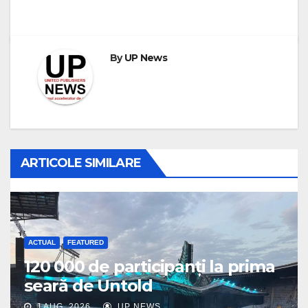
By
UP News
ARTICOLE SIMILARE
ACTUAL
FEATURED
120 000 de participanți la prima
seară de Untold
J AUG, 2026
UP NEWS