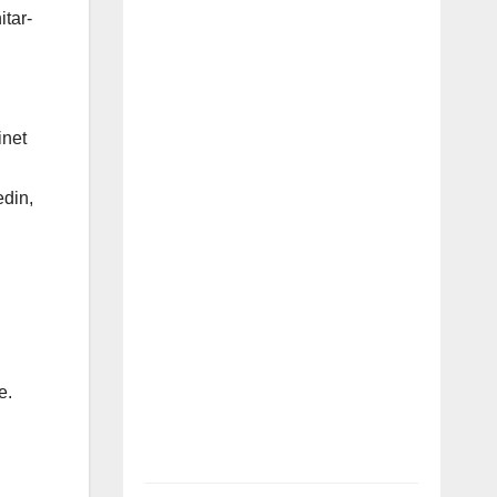
itar-
inet
edin,
e.