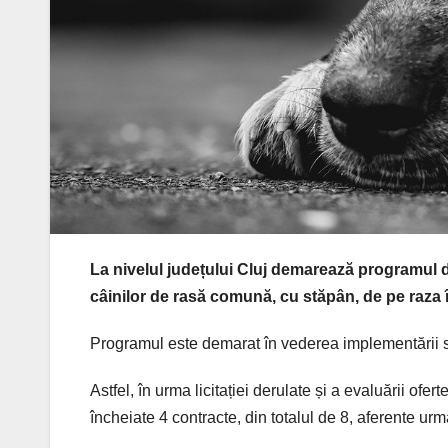
La nivelul județului Cluj demarează programul de
câinilor de rasă comună, cu stăpân, de pe raza î
Programul este demarat în vederea implementării sa
Astfel, în urma licitației derulate și a evaluării ofe
încheiate 4 contracte, din totalul de 8, aferente urmă