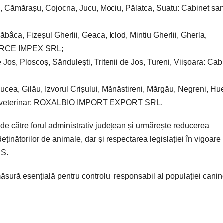
u, Cămărașu, Cojocna, Jucu, Mociu, Pălatca, Suatu: Cabinet san
ăbâca, Fizeșul Gherlii, Geaca, Iclod, Mintiu Gherlii, Gherla,
: CIRCE IMPEX SRL;
e Jos, Ploscoș, Săndulești, Tritenii de Jos, Tureni, Viișoara: Cab
iucea, Gilău, Izvorul Crișului, Mănăstireni, Mărgău, Negreni, Hu
tar-veterinar: ROXALBIO IMPORT EXPORT SRL.
de către forul administrativ județean și urmărește reducerea
ținătorilor de animale, dar și respectarea legislației în vigoare
CS.
ăsură esențială pentru controlul responsabil al populației canin