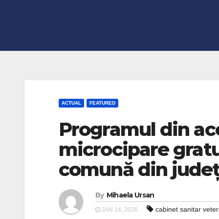
ACTUAL
FEATURED
Programul din aces
microcipare gratui
comună din județ
By
Mihaela Ursan
cabinet sanitar veter
JAN 14, 2026