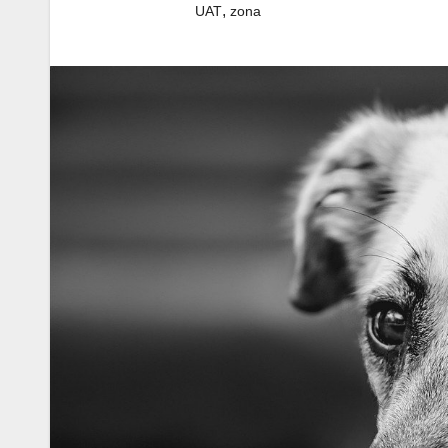
,
UAT
zona