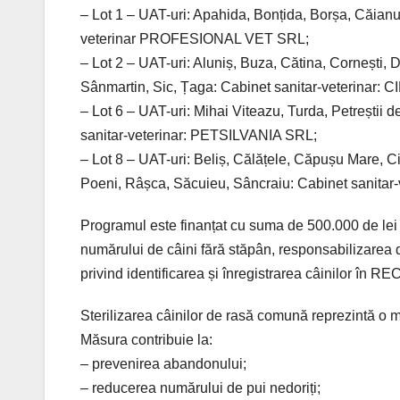
– Lot 1 – UAT-uri: Apahida, Bonțida, Borșa, Căian
veterinar PROFESIONAL VET SRL;
– Lot 2 – UAT-uri: Aluniș, Buza, Cătina, Cornești, D
Sânmartin, Sic, Țaga: Cabinet sanitar-veterinar
– Lot 6 – UAT-uri: Mihai Viteazu, Turda, Petreștii d
sanitar-veterinar: PETSILVANIA SRL;
– Lot 8 – UAT-uri: Beliș, Călățele, Căpușu Mare, C
Poeni, Râșca, Săcuieu, Sâncraiu: Cabinet sani
Programul este finanțat cu suma de 500.000 de lei 
numărului de câini fără stăpân, responsabilizarea de
privind identificarea și înregistrarea câinilor în RE
Sterilizarea câinilor de rasă comună reprezintă o m
Măsura contribuie la:
– prevenirea abandonului;
– reducerea numărului de pui nedoriți;