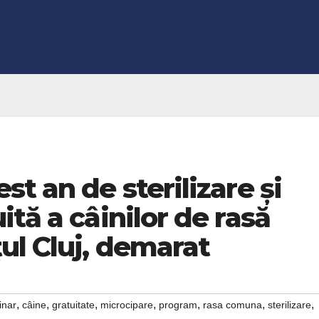
t an de sterilizare și
tă a câinilor de rasă
ul Cluj, demarat
,
,
,
,
,
,
,
inar
câine
gratuitate
microcipare
program
rasa comuna
sterilizare