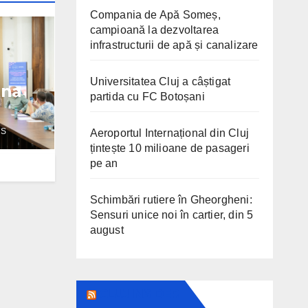
Compania de Apă Someș,
campioană la dezvoltarea
infrastructurii de apă și canalizare
Universitatea Cluj a câștigat
ana
partida cu FC Botoșani
WS
Aeroportul Internațional din Cluj
țintește 10 milioane de pasageri
pe an
Schimbări rutiere în Gheorgheni:
Sensuri unice noi în cartier, din 5
august
CLUJ INSIDER