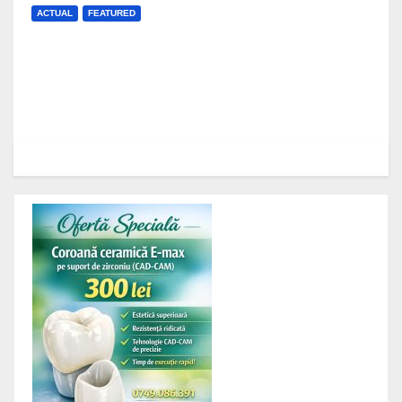
ACTUAL
FEATURED
FSEGA, campioana admiterii la
UBB
J AUG, 2026
UP NEWS