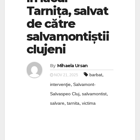
Tarnița, salvat
de către
salvamontiștii
clujeni
By
Mihaela Ursan
,
barbat
NOV 21, 2025
,
intervenţie
Salvamont-
,
,
Salvaspeo Cluj
salvamontist
,
,
salvare
tarnita
victima