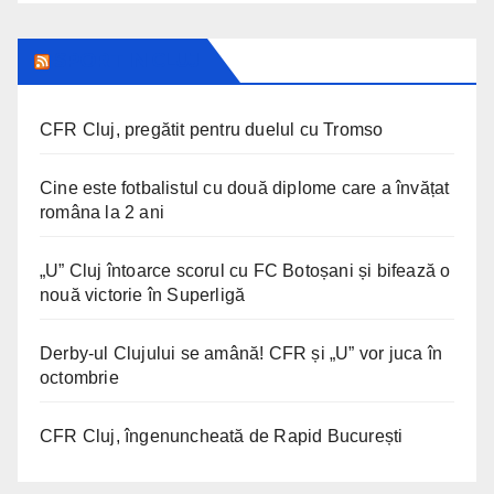
SPORT IN CLUJ
CFR Cluj, pregătit pentru duelul cu Tromso
Cine este fotbalistul cu două diplome care a învățat
româna la 2 ani
„U” Cluj întoarce scorul cu FC Botoșani și bifează o
nouă victorie în Superligă
Derby-ul Clujului se amână! CFR și „U” vor juca în
octombrie
CFR Cluj, îngenuncheată de Rapid București