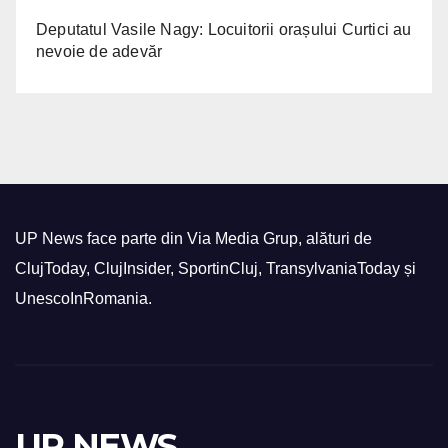
Deputatul Vasile Nagy: Locuitorii orașului Curtici au
nevoie de adevăr
UP News face parte din Via Media Grup, alături de
ClujToday, ClujInsider, SportinCluj, TransylvaniaToday și
UnescoInRomania.
UP NEWS