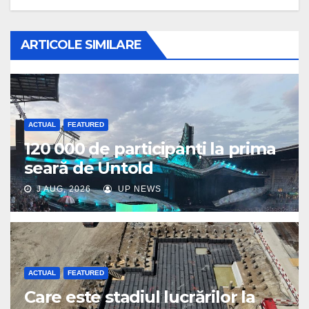
ARTICOLE SIMILARE
ACTUAL
FEATURED
120 000 de participanți la prima
seară de Untold
J AUG, 2026
UP NEWS
ACTUAL
FEATURED
Care este stadiul lucrărilor la