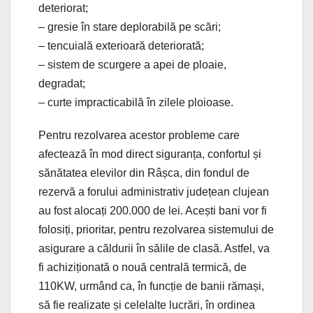
deteriorat;
– gresie în stare deplorabilă pe scări;
– tencuială exterioară deteriorată;
– sistem de scurgere a apei de ploaie,
degradat;
– curte impracticabilă în zilele ploioase.
Pentru rezolvarea acestor probleme care
afectează în mod direct siguranța, confortul și
sănătatea elevilor din Râșca, din fondul de
rezervă a forului administrativ județean clujean
au fost alocați 200.000 de lei. Acești bani vor fi
folosiți, prioritar, pentru rezolvarea sistemului de
asigurare a căldurii în sălile de clasă. Astfel, va
fi achiziționată o nouă centrală termică, de
110KW, urmând ca, în funcție de banii rămași,
să fie realizate și celelalte lucrări, în ordinea