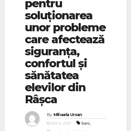
pentru
soluționarea
unor probleme
care afectează
siguranța,
confortul și
sănătatea
elevilor din
Râșca
By
Mihaela Ursan
,
bani
NOV 4, 2025