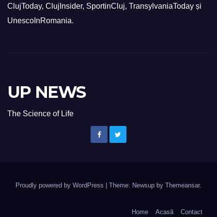
ClujToday, ClujInsider, SportinCluj, TransylvaniaToday și
UnescoInRomania.
UP NEWS
The Science of Life
Proudly powered by WordPress
|
Theme: Newsup by
Themeansar
.
Home
Acasă
Contact