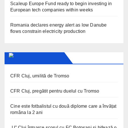
Scaleup Europe Fund ready to begin investing in
European tech companies within weeks
Romania declares energy alert as low Danube
flows constrain electricity production
SPORT IN CLUJ
CFR Cluj, umilită de Tromso
CFR Cluj, pregătit pentru duelul cu Tromso
Cine este fotbalistul cu două diplome care a învățat
româna la 2 ani
„U” Cluj întoarce scorul cu FC Botoșani și bifează o