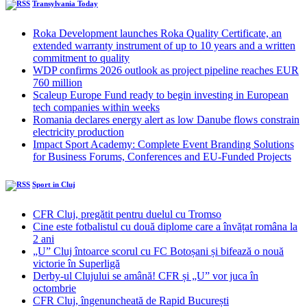
Transylvania Today
Roka Development launches Roka Quality Certificate, an
extended warranty instrument of up to 10 years and a written
commitment to quality
WDP confirms 2026 outlook as project pipeline reaches EUR
760 million
Scaleup Europe Fund ready to begin investing in European
tech companies within weeks
Romania declares energy alert as low Danube flows constrain
electricity production
Impact Sport Academy: Complete Event Branding Solutions
for Business Forums, Conferences and EU-Funded Projects
Sport in Cluj
CFR Cluj, pregătit pentru duelul cu Tromso
Cine este fotbalistul cu două diplome care a învățat româna la
2 ani
„U” Cluj întoarce scorul cu FC Botoșani și bifează o nouă
victorie în Superligă
Derby-ul Clujului se amână! CFR și „U” vor juca în
octombrie
CFR Cluj, îngenuncheată de Rapid București