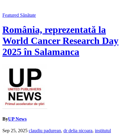
Featured
Sănătate
România, reprezentată la
World Cancer Research Day
2025 în Salamanca
By
UP News
Sep 25, 2025
claudiu padurean
,
dr delia nicoara
,
institutul