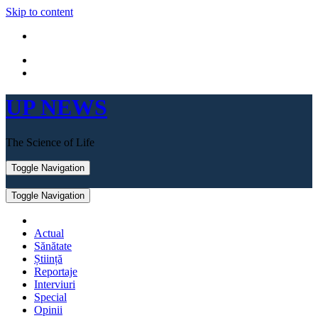
Skip to content
UP NEWS
The Science of Life
Toggle Navigation
Toggle Navigation
Actual
Sănătate
Știință
Reportaje
Interviuri
Special
Opinii