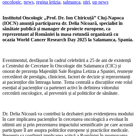
oncologic
,
news
,
regina letizia
,
salmanca
,
stiri
,
up news
Institutul Oncologic „Prof. Dr. Ion Chiricuță” Cluj-Napoca
(IOCN) anunță participarea d
r. Delia Nicoară, specialist în
sănătate publică și manager de proiecte europene
, ca
reprezentant al României la masa rotundă organizată cu
ocazia
World Cancer Research Day 2025
la Salamanca, Spania.
Evenimentul, desfășurat în cadrul celebrării a
25 de ani de existență
a Centrului de Cercetare în Oncologie din Salamanca (CIC)
și
onorat de prezența
Majestății Sale Regina Letizia a Spaniei
, reunește
cercetători de prestigiu, clinicieni, factori de decizie și reprezentanți
ai pacienților din întreaga lume. Tema centrală a discuțiilor este rolul
esențial al pacienților ca parteneri activi în definirea viitorului
cercetării oncologice, al prevenirii și al politicilor de sănătate.
Dr. Delia Nicoară va contribui la dezbateri prin evidențierea modului
în care implicarea pacienților în cercetarea oncologică a evoluat în
ultimii ani și prin prezentarea impactului semnificativ pe care această
participare îl are asupra politicilor europene și practicilor medicale.
Prezența sa confirmă implicarea activă a României în promovarea