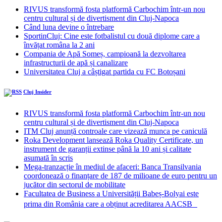
RIVUS transformă fosta platformă Carbochim într-un nou
centru cultural și de divertisment din Cluj-Napoca
Când luna devine o întrebare
SportinCluj: Cine este fotbalistul cu două diplome care a
învățat româna la 2 ani
Compania de Apă Someș, campioană la dezvoltarea
infrastructurii de apă și canalizare
Universitatea Cluj a câștigat partida cu FC Botoșani
Cluj Insider
RIVUS transformă fosta platformă Carbochim într-un nou
centru cultural și de divertisment din Cluj-Napoca
ITM Cluj anunță controale care vizează munca pe caniculă
Roka Development lansează Roka Quality Certificate, un
instrument de garanții extinse până la 10 ani și calitate
asumată în scris
Mega-tranzacție în mediul de afaceri: Banca Transilvania
coordonează o finanțare de 187 de milioane de euro pentru un
jucător din sectorul de mobilitate
Facultatea de Business a Universității Babeș-Bolyai este
prima din România care a obținut acreditarea AACSB