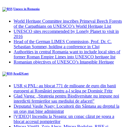
Unesco in Romania
World Heritage Committee inscribes Primeval Beech Forests
of the Carpathians on UNESCO’s World Heritage List
UNESCO sites reccommended by Lonely Planet to visit in
2016
Head of the German LIMES Commission, Prof. Dr. C.
Sebastian Sommer, holding a conference in Cluj
Authorities in central Romania want to include local sites of
former Roman Empire Limes into UNESCO heritage list
Romanian objectives of UNESCO’s Intangible Heritage
Arad24.net
USR și PNL: au blocat 771 de milioane de euro din banii
europeni ai României pentru a-l scăpa pe Dominic Fritz
Glad Varga: „Strategia pentru Biodiversitate nu impune noi
interdicții fermierilor sau mediului de afaceri”
Deputatul Vasile Nagy: Locuitorii din Sântana au dreptul la
un oraș mai bine administrat
[VIDEO] Incendiu la Neagra: un copac căzut pe șosea a
blocat accesul pompierilor
Mircea Vintilă, Zoia Alecu, Mircea Bodolan, RIFF și