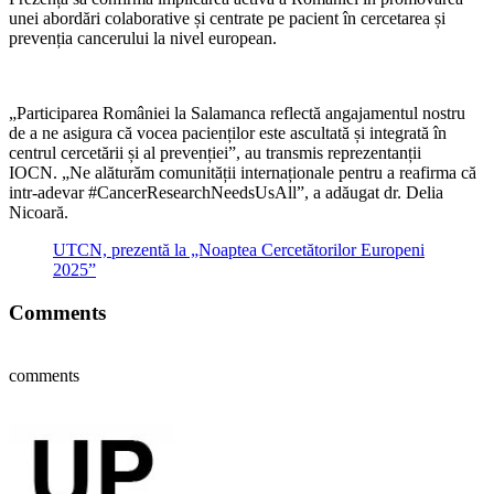
unei abordări colaborative și centrate pe pacient în cercetarea și
prevenția cancerului la nivel european.
„Participarea României la Salamanca reflectă angajamentul nostru
de a ne asigura că vocea pacienților este ascultată și integrată în
centrul cercetării și al prevenției”
, au transmis reprezentanții
IOCN.
„Ne alăturăm comunității internaționale pentru a reafirma că
intr-adevar #CancerResearchNeedsUsAll”, a adăugat dr. Delia
Nicoară.
UTCN, prezentă la „Noaptea Cercetătorilor Europeni
2025”
Comments
comments