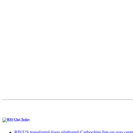
Cluj Today
RIVUS transformă fosta platformă Carbochim într-un nou centru