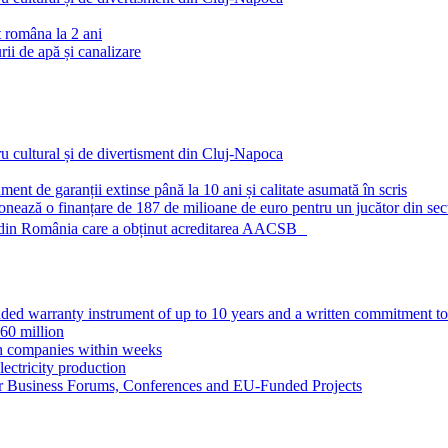
t româna la 2 ani
i de apă și canalizare
 cultural și de divertisment din Cluj-Napoca
nt de garanții extinse până la 10 ani și calitate asumată în scris
nează o finanțare de 187 de milioane de euro pentru un jucător din sect
ma din România care a obținut acreditarea AACSB
ed warranty instrument of up to 10 years and a written commitment to
60 million
ch companies within weeks
ectricity production
r Business Forums, Conferences and EU-Funded Projects