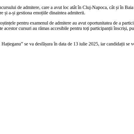
rsului de admitere, care a avut loc atât în Cluj-Napoca, cât și în Baia 
e și a-și gestiona emoțiile dinaintea admiterii.
noștințele pentru examenul de admitere au avut oportunitatea de a participa
nte acestor cursuri au rămas accesibile pentru toți participanții înscriși,
ațieganu” se va desfășura în data de 13 iulie 2025, iar candidații se vo