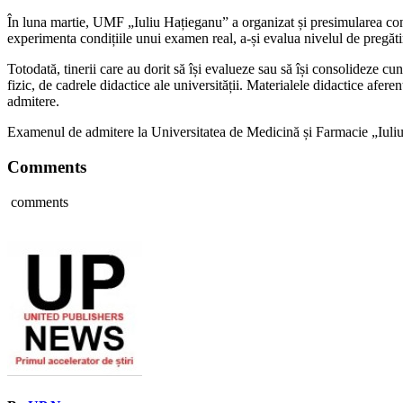
În luna martie, UMF „Iuliu Hațieganu” a organizat și presimularea concu
experimenta condițiile unui examen real, a-și evalua nivelul de pregătir
Totodată, tinerii care au dorit să își evalueze sau să își consolideze cu
fizic, de cadrele didactice ale universității. Materialele didactice afere
admitere.
Examenul de admitere la Universitatea de Medicină și Farmacie „Iuliu H
Comments
comments