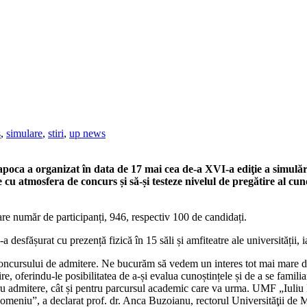
s
,
simulare
,
stiri
,
up news
oca a organizat în data de 17 mai cea de-a XVI-a ediţie a simulări
 cu atmosfera de concurs și să-și testeze nivelul de pregătire al cun
re număr de participanți, 946, respectiv 100 de candidați.
sfășurat cu prezență fizică în 15 săli și amfiteatre ale universității, iar t
concursului de admitere. Ne bucurăm să vedem un interes tot mai mare din
, oferindu-le posibilitatea de a-și evalua cunoștințele și de a se familia
tru admitere, cât și pentru parcursul academic care va urma. UMF „Iuliu H
n domeniu”, a declarat prof. dr. Anca Buzoianu, rectorul Universităţii d