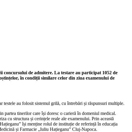
i concursului de admitere. La testare au participat 1052 de
oștințelor, în condiții similare celor din ziua examenului de
estele au folosit sistemul grilă, cu întrebări și răspunsuri multiple.
 partea tinerilor care își doresc o carieră în domeniul medical.
riza cu structura și cerințele reale ale examenului. Prin această
ațieganu” își menține rolul de instituție de referință în educația
e Medicină și Farmacie „Iuliu Hațieganu” Cluj-Napoca.