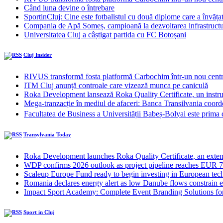
Când luna devine o întrebare
SportinCluj: Cine este fotbalistul cu două diplome care a învăța
Compania de Apă Someș, campioană la dezvoltarea infrastructuri
Universitatea Cluj a câștigat partida cu FC Botoșani
Cluj Insider
RIVUS transformă fosta platformă Carbochim într-un nou centru
ITM Cluj anunță controale care vizează munca pe caniculă
Roka Development lansează Roka Quality Certificate, un instrume
Mega-tranzacție în mediul de afaceri: Banca Transilvania coordo
Facultatea de Business a Universității Babeș-Bolyai este pri
Transylvania Today
Roka Development launches Roka Quality Certificate, an extend
WDP confirms 2026 outlook as project pipeline reaches EUR 7
Scaleup Europe Fund ready to begin investing in European te
Romania declares energy alert as low Danube flows constrain el
Impact Sport Academy: Complete Event Branding Solutions fo
Sport in Cluj