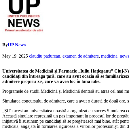
By
UP News
May 19, 2025
claudiu padurean
,
examen de admitere
,
medicina
,
new
Universitatea de Medicină și Farmacie „Iuliu Hațieganu” Cluj-Nap
candidați din întreaga țară, care au avut ocazia să se familiarizeze
admitere propriu-zis, care va avea loc în luna iulie.
Programele de studii Medicină și Medicină dentară au atras cel mai ma
Simularea concursului de admitere, care a avut o durată de două ore, s-a de
„Și în acest an universitatea noastră a organizat cu succes Simularea 
Această simulare reprezintă un pas important în procesul lor de pregătire
inițiativă îi susținem pe candidați să se pregătească mai bine, atât pen
medicală, angajată în formarea riguroasă a viitorilor profesioniști di