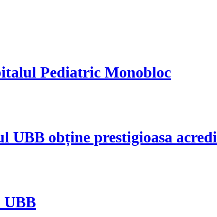
Spitalul Pediatric Monobloc
ul UBB obține prestigioasa acre
a UBB