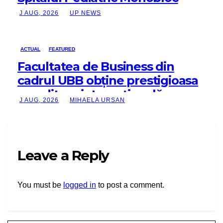
J AUG, 2026
UP NEWS
ACTUAL
FEATURED
Facultatea de Business din
cadrul UBB obține prestigioasa
acreditare internațională
J AUG, 2026
MIHAELA URSAN
AACSB
Leave a Reply
You must be
logged in
to post a comment.