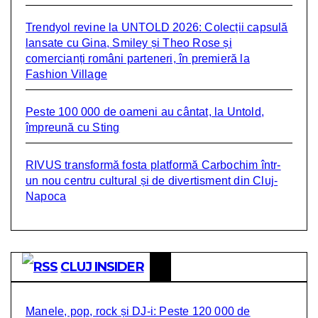
Trendyol revine la UNTOLD 2026: Colecții capsulă
lansate cu Gina, Smiley și Theo Rose și
comercianți români parteneri, în premieră la
Fashion Village
Peste 100 000 de oameni au cântat, la Untold,
împreună cu Sting
RIVUS transformă fosta platformă Carbochim într-
un nou centru cultural și de divertisment din Cluj-
Napoca
CLUJ INSIDER
Manele, pop, rock și DJ-i: Peste 120 000 de