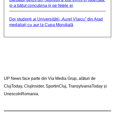
și-a bătut concubina și pe fetele ei
Doi studenți ai Universității „Aurel Vlaicu” din Arad
medaliați cu aur la Cupa Mondială
UP News face parte din Via Media Grup, alături de
ClujToday, ClujInsider, SportinCluj, TransylvaniaToday și
UnescoInRomania.