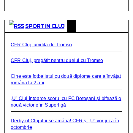
SPORT IN CLUJ
CFR Cluj, umilită de Tromso
CFR Cluj, pregătit pentru duelul cu Tromso
Cine este fotbalistul cu două diplome care a învățat
româna la 2 ani
„U” Cluj întoarce scorul cu FC Botoșani și bifează o
nouă victorie în Superligă
Derby-ul Clujului se amână! CFR și „U” vor juca în
octombrie