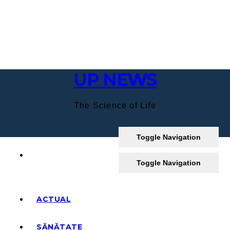
Skip
to
content
UP NEWS
The Science of Life
Toggle Navigation
Toggle Navigation
ACTUAL
SĂNĂTATE