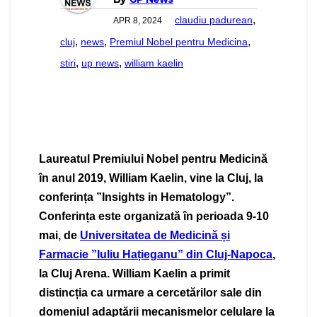
,
claudiu padurean
APR 8, 2024
,
,
,
cluj
news
Premiul Nobel pentru Medicina
,
,
stiri
up news
william kaelin
Laureatul Premiului Nobel pentru Medicină
în anul 2019, William Kaelin, vine la Cluj, la
conferința ”Insights in Hematology”.
Conferința este organizată în perioada 9-10
mai, de
Universitatea de Medicină și
Farmacie ”Iuliu Hațieganu” din Cluj-Napoca
,
la Cluj Arena. William Kaelin a primit
distincția ca urmare a cercetărilor sale din
domeniul adaptării mecanismelor celulare la