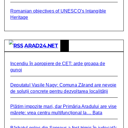
Romanian objectives of UNESCO’s Intangible
Heritage
ARAD24.NET
Incendiu în apropiere de CET: arde groapa de
gunoi
Deputatul Vasile Nagy: Comuna Zărand are nevoie
de soluții concrete pentru dezvoltarea localității
Plătim impozite mari, dar Primăria Aradului are vise
mărețe: vrea centru multifuncțional la… Bata
Bărbatul gelos din Șepreuș a fost trimis în judecată: