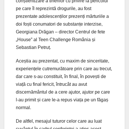
conștientizare a tinerilor cu privire la pericolul
pe care îl reprezintă drogurile, au fost
prezentate adolescenților prezenți mărturiile a
doi foști conumatori de substanțe interzise,
Georgiana Drăgan – director Centrul de fete
„House” al Teen Challenge România și
Sebastian Petruț.
Aceștia au prezentat, cu maxim de sinceritate,
experiențele cutremurătoare prin care au trecut,
dar care s-au constituit, în final, în povești de
viață cu final fericit, întrucât au avut
discernământul de a cere ajutor, ajutor pe care
l-au primit și care le-a repus viața pe un făgaș
normal.
De altfel, mesajul tuturor celor care au luat
cuvântul în cadrul conferinței a atins acest