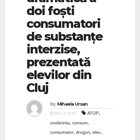
doi foști
consumatori
de substanțe
interzise,
prezentată
elevilor din
Cluj
By
Mihaela Ursan
,
ATOP
DEC 9, 2023
,
,
conferinta
consum
,
,
,
consumator
droguri
elev