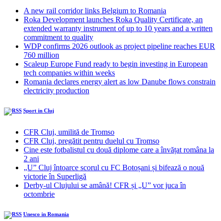
A new rail corridor links Belgium to Romania
Roka Development launches Roka Quality Certificate, an
extended warranty instrument of up to 10 years and a written
commitment to quality
WDP confirms 2026 outlook as project pipeline reaches EUR
760 million
Scaleup Europe Fund ready to begin investing in European
tech companies within weeks
Romania declares energy alert as low Danube flows constrain
electricity production
Sport in Cluj
CFR Cluj, umilită de Tromso
CFR Cluj, pregătit pentru duelul cu Tromso
Cine este fotbalistul cu două diplome care a învățat româna la
2 ani
„U” Cluj întoarce scorul cu FC Botoșani și bifează o nouă
victorie în Superligă
Derby-ul Clujului se amână! CFR și „U” vor juca în
octombrie
Unesco in Romania