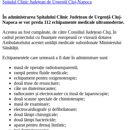
Spitalul Clinic Județean de Urgență Cluj-Napoca
În administrarea Spitalului Clinic Județean de Urgență Cluj-
Napoca se vor preda 112 echipamente medicale ultramoderne.
Acestea au fost cumpărate, de către Consiliul Județean Cluj, în
cadrul proiectului cu finanțare europeană ce vizează dotarea
Ambulatoriului acestei unității medicale subordonate Ministerului
Sănătății.
Echipamentele care urmează a fi date în administrare sunt:
masă de operație radiotransparentă;
rampă pentru fluide medicale;
echipament pentru oxigenoterapie;
două truse de resuscitare;
câte un diatermocauter;
radiocauter și electrocauter cu trusă de laparoscopie;
două scaune speciale de chimioterapie;
masă de examinare;
electrocardiografe și defibrilatoare;
două lămpi chirurgicale;
două lămpi bactericide;
aparat pentru drenaj limfatic;