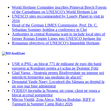
World Heritage Committee inscribes Primeval Beech Forests
of the Carpathians on UNESCO’s World Heritage List
UNESCO sites reccommended by Lonely Planet to visit in
2016
Head of the German LIMES Commission, Prof. Dr. C.
Sebastian Sommer, holding a conference in Cluj
Authorities in central Romania want to include local sites of
former Roman Empire Limes into UNESCO heritage list
Romanian objectives of UNESCO’s Intangible Heritage
Arad24.net
USR și PNL: au blocat 771 de milioane de euro din banii
europeni ai României pentru a-l scăpa pe Dominic Fritz
Glad Varga: „Strategia pentru Biodiversitate nu impune noi
interdicții fermierilor sau mediului de afaceri”
Deputatul Vasile Nagy: Locuitorii din Sântana au dreptul la
un oraș mai bine administrat
[VIDEO] Incendiu la Neagra: un copac căzut pe șosea a
blocat accesul pompierilor
Mircea Vintilă, Zoia Alecu, Mircea Bodolan, RIFF și
Țapinarii la Summer Camp Bulci 2026