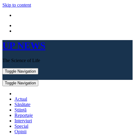
Skip to content
UP NEWS
The Science of Life
Toggle Navigation
Toggle Navigation
Actual
Sănătate
Știință
Reportaje
Interviuri
Special
Opinii