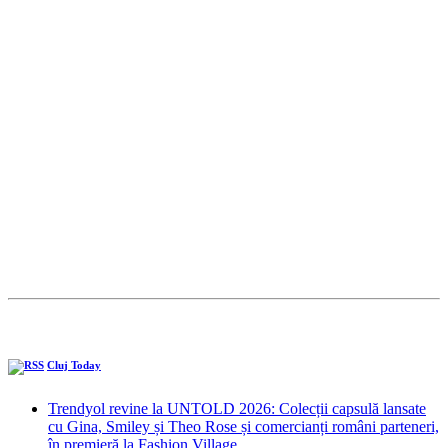
Cluj Today
Trendyol revine la UNTOLD 2026: Colecții capsulă lansate
cu Gina, Smiley și Theo Rose și comercianți români parteneri,
în premieră la Fashion Village