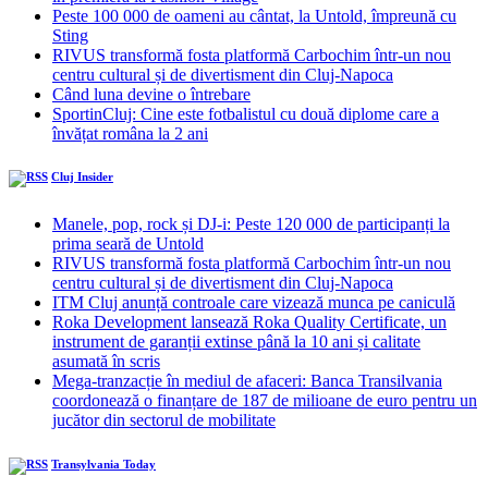
Peste 100 000 de oameni au cântat, la Untold, împreună cu
Sting
RIVUS transformă fosta platformă Carbochim într-un nou
centru cultural și de divertisment din Cluj-Napoca
Când luna devine o întrebare
SportinCluj: Cine este fotbalistul cu două diplome care a
învățat româna la 2 ani
Cluj Insider
Manele, pop, rock și DJ-i: Peste 120 000 de participanți la
prima seară de Untold
RIVUS transformă fosta platformă Carbochim într-un nou
centru cultural și de divertisment din Cluj-Napoca
ITM Cluj anunță controale care vizează munca pe caniculă
Roka Development lansează Roka Quality Certificate, un
instrument de garanții extinse până la 10 ani și calitate
asumată în scris
Mega-tranzacție în mediul de afaceri: Banca Transilvania
coordonează o finanțare de 187 de milioane de euro pentru un
jucător din sectorul de mobilitate
Transylvania Today