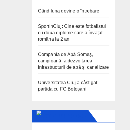
Când luna devine o întrebare
SportinCluj: Cine este fotbalistul
cu două diplome care a învățat
româna la 2 ani
Compania de Apă Someș,
campioană la dezvoltarea
infrastructurii de apă și canalizare
Universitatea Cluj a câștigat
partida cu FC Botoșani
CLUJ INSIDER