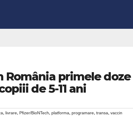
în România primele doze
opiii de 5-11 ani
,
,
,
,
,
,
za
livrare
Pfizer/BioNTech
platforma
programare
transa
vaccin