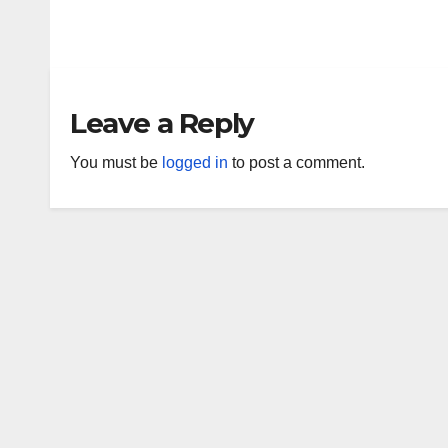
lucrărilor la Spitalul
Busi
Pediatric Monobloc
UBB 
J AUG, 2026
UP NEWS
J AUG,
pres
acre
inter
Leave a Reply
AAC
You must be
logged in
to post a comment.