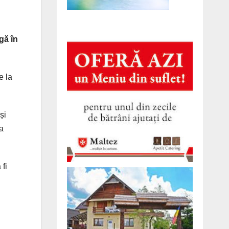
gă în
e la
și
a
 fi