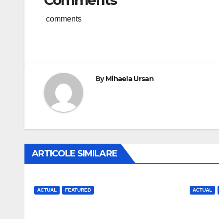
Comments
comments
By
Mihaela Ursan
ARTICOLE SIMILARE
ACTUAL
FEATURED
ACTUAL
Care este stadiul
Facu