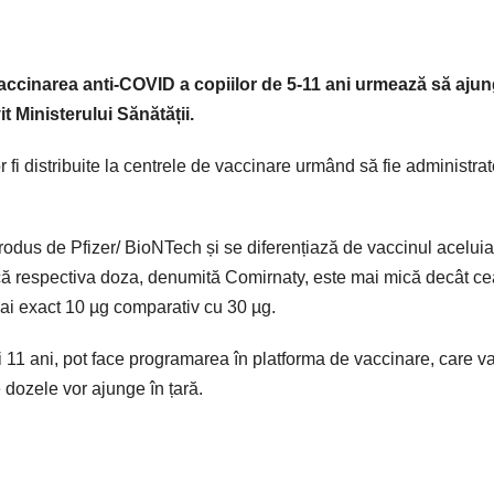
accinarea anti-COVID a copiilor de 5-11 ani urmează să ajun
t Ministerului Sănătății.
fi distribuite la centrele de vaccinare urmând să fie administrat
rodus de Pfizer/ BioNTech și se diferențiază de vaccinul aceluia
 că respectiva doza, denumită Comirnaty, este mai mică decât ce
mai exact 10 µg comparativ cu 30 µg.
și 11 ani, pot face programarea în platforma de vaccinare, care va
 dozele vor ajunge în țară.