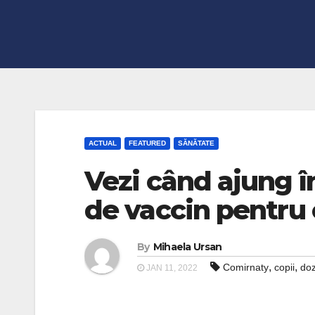
ACTUAL
FEATURED
SĂNĂTATE
Vezi când ajung 
de vaccin pentru c
By
Mihaela Ursan
,
,
Comirnaty
copii
do
JAN 11, 2022