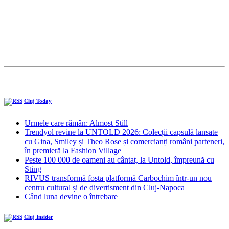
Cluj Today
Urmele care rămân: Almost Still
Trendyol revine la UNTOLD 2026: Colecții capsulă lansate
cu Gina, Smiley și Theo Rose și comercianți români parteneri,
în premieră la Fashion Village
Peste 100 000 de oameni au cântat, la Untold, împreună cu
Sting
RIVUS transformă fosta platformă Carbochim într-un nou
centru cultural și de divertisment din Cluj-Napoca
Când luna devine o întrebare
Cluj Insider