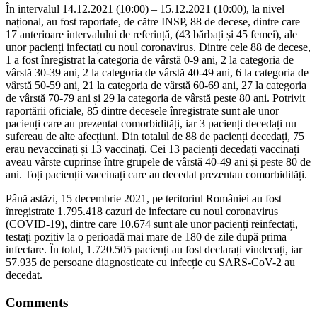
În intervalul 14.12.2021 (10:00) – 15.12.2021 (10:00), la nivel
național, au fost raportate, de către INSP, 88 de decese, dintre care
17 anterioare intervalului de referință, (43 bărbați și 45 femei), ale
unor pacienți infectați cu noul coronavirus. Dintre cele 88 de decese,
1 a fost înregistrat la categoria de vârstă 0-9 ani, 2 la categoria de
vârstă 30-39 ani, 2 la categoria de vârstă 40-49 ani, 6 la categoria de
vârstă 50-59 ani, 21 la categoria de vârstă 60-69 ani, 27 la categoria
de vârstă 70-79 ani și 29 la categoria de vârstă peste 80 ani. Potrivit
raportării oficiale, 85 dintre decesele înregistrate sunt ale unor
pacienți care au prezentat comorbidități, iar 3 pacienți decedați nu
sufereau de alte afecțiuni. Din totalul de 88 de pacienți decedați, 75
erau nevaccinați și 13 vaccinați. Cei 13 pacienți decedați vaccinați
aveau vârste cuprinse între grupele de vârstă 40-49 ani și peste 80 de
ani. Toți pacienții vaccinați care au decedat prezentau comorbidități.
Până astăzi, 15 decembrie 2021, pe teritoriul României au fost
înregistrate 1.795.418 cazuri de infectare cu noul coronavirus
(COVID-19), dintre care 10.674 sunt ale unor pacienți reinfectați,
testați pozitiv la o perioadă mai mare de 180 de zile după prima
infectare. În total, 1.720.505 pacienți au fost declarați vindecați, iar
57.935 de persoane diagnosticate cu infecție cu SARS-CoV-2 au
decedat.
Comments