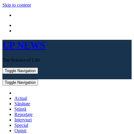
Skip to content
UP NEWS
The Science of Life
Toggle Navigation
Toggle Navigation
Actual
Sănătate
Știință
Reportaje
Interviuri
Special
Opinii