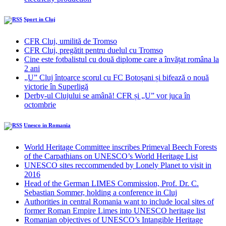
Sport in Cluj
CFR Cluj, umilită de Tromso
CFR Cluj, pregătit pentru duelul cu Tromso
Cine este fotbalistul cu două diplome care a învățat româna la
2 ani
„U” Cluj întoarce scorul cu FC Botoșani și bifează o nouă
victorie în Superligă
Derby-ul Clujului se amână! CFR și „U” vor juca în
octombrie
Unesco in Romania
World Heritage Committee inscribes Primeval Beech Forests
of the Carpathians on UNESCO’s World Heritage List
UNESCO sites reccommended by Lonely Planet to visit in
2016
Head of the German LIMES Commission, Prof. Dr. C.
Sebastian Sommer, holding a conference in Cluj
Authorities in central Romania want to include local sites of
former Roman Empire Limes into UNESCO heritage list
Romanian objectives of UNESCO’s Intangible Heritage