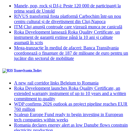
Manele, pop, rock și DJ-i: Peste 120 000 de participanți la
prima seară de Untold
RIVUS transformă fosta platformă Carbochim într-un nou
centru cultural și de divertisment din Cluj-Napoca
ITM Cluj anunță controale care vizează munca pe caniculă
Roka Development lansează Roka Quality Certificate, un
instrument de garanții extinse până la 10 ani și calitate
asumată în scris
Mega-tranzacție în mediul de afaceri: Banca Transilvania
coordonează o finanțare de 187 de milioane de euro pentru un
jucător din sectorul de mobilitate
Transylvania Today
A new rail corridor links Belgium to Romania
Roka Development launches Roka Quality Certificate, an
extended warranty instrument of up to 10 years and a written
commitment to quality
WDP confirms 2026 outlook as project pipeline reaches EUR
760 million
Scaleup Europe Fund ready to begin investing in European
tech companies within weeks
Romania declares energy alert as low Danube flows constrain
electricity production