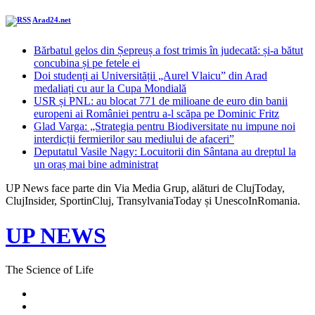
Arad24.net
Bărbatul gelos din Șepreuș a fost trimis în judecată: și-a bătut
concubina și pe fetele ei
Doi studenți ai Universității „Aurel Vlaicu” din Arad
medaliați cu aur la Cupa Mondială
USR și PNL: au blocat 771 de milioane de euro din banii
europeni ai României pentru a-l scăpa pe Dominic Fritz
Glad Varga: „Strategia pentru Biodiversitate nu impune noi
interdicții fermierilor sau mediului de afaceri”
Deputatul Vasile Nagy: Locuitorii din Sântana au dreptul la
un oraș mai bine administrat
UP News face parte din Via Media Grup, alături de ClujToday,
ClujInsider, SportinCluj, TransylvaniaToday și UnescoInRomania.
UP NEWS
The Science of Life