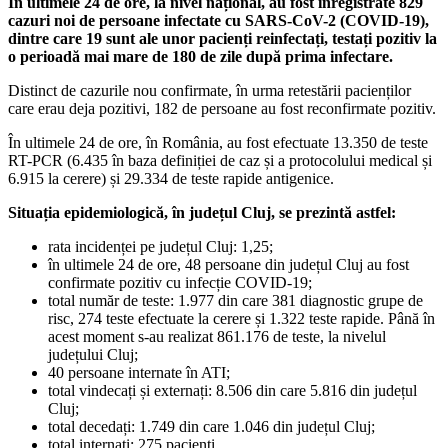
În ultimele 24 de ore, la nivel național, au fost înregistrate 829
cazuri noi de persoane infectate cu SARS-CoV-2 (COVID-19),
dintre care 19 sunt ale unor pacienți reinfectați, testați pozitiv la
o perioadă mai mare de 180 de zile după prima infectare.
Distinct de cazurile nou confirmate, în urma retestării pacienților
care erau deja pozitivi, 182 de persoane au fost reconfirmate pozitiv.
În ultimele 24 de ore, în România, au fost efectuate 13.350 de teste
RT-PCR (6.435 în baza definiției de caz și a protocolului medical și
6.915 la cerere) și 29.334 de teste rapide antigenice.
Situația epidemiologică, în județul Cluj, se prezintă astfel:
rata incidenței pe județul Cluj: 1,25;
în ultimele 24 de ore, 48 persoane din județul Cluj au fost
confirmate pozitiv cu infecție COVID-19;
total număr de teste: 1.977 din care 381 diagnostic grupe de
risc, 274 teste efectuate la cerere și 1.322 teste rapide. Până în
acest moment s-au realizat 861.176 de teste, la nivelul
județului Cluj;
40 persoane internate în ATI;
total vindecați și externați: 8.506 din care 5.816 din județul
Cluj;
total decedați: 1.749 din care 1.046 din județul Cluj;
total internați: 275 pacienți.