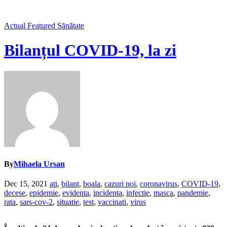
Actual
Featured
Sănătate
Bilanțul COVID-19, la zi
By
Mihaela Ursan
Dec 15, 2021
ati
,
bilant
,
boala
,
cazuri noi
,
coronavirus
,
COVID-19
,
decese
,
epidemie
,
evidenta
,
incidenta
,
infectie
,
masca
,
pandemie
,
rata
,
sars-cov-2
,
situatie
,
test
,
vaccinati
,
virus