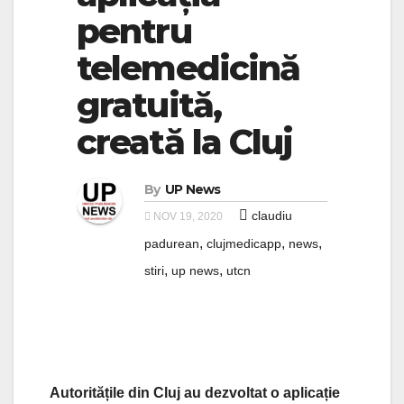
pentru
telemedicină
gratuită,
creată la Cluj
By
UP News
claudiu
NOV 19, 2020
,
,
,
padurean
clujmedicapp
news
,
,
stiri
up news
utcn
Autoritățile din Cluj au dezvoltat o aplicație