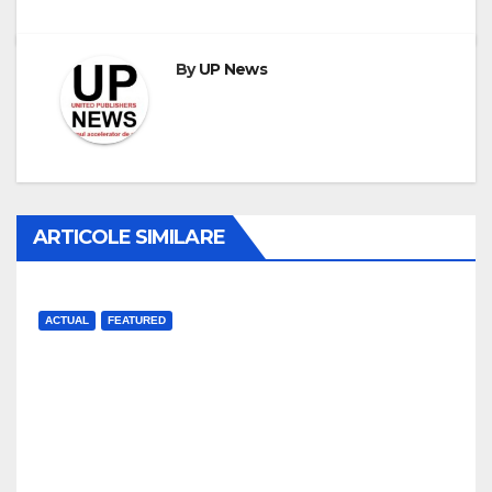
By
UP News
ARTICOLE SIMILARE
ACTUAL
FEATURED
Care este stadiul lucrărilor la
Spitalul Pediatric Monobloc
J AUG, 2026
UP NEWS