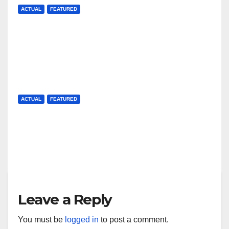
ACTUAL
FEATURED
Facultatea de Business din
cadrul UBB obține prestigioasa
acreditare internațională
J AUG, 2026
MIHAELA URSAN
AACSB
ACTUAL
FEATURED
FSEGA, campioana admiterii la
UBB
J AUG, 2026
UP NEWS
Leave a Reply
You must be
logged in
to post a comment.