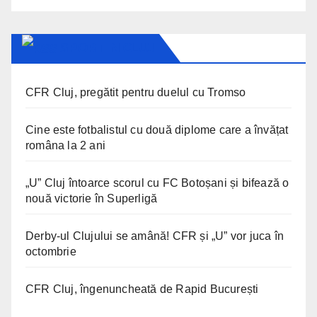
SPORT IN CLUJ
CFR Cluj, pregătit pentru duelul cu Tromso
Cine este fotbalistul cu două diplome care a învățat
româna la 2 ani
„U” Cluj întoarce scorul cu FC Botoșani și bifează o
nouă victorie în Superligă
Derby-ul Clujului se amână! CFR și „U” vor juca în
octombrie
CFR Cluj, îngenuncheată de Rapid București