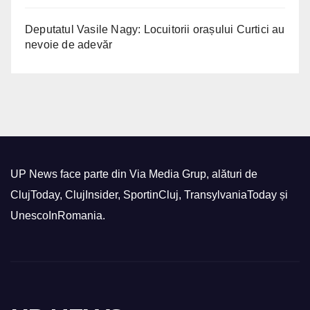
Deputatul Vasile Nagy: Locuitorii orașului Curtici au
nevoie de adevăr
UP News face parte din Via Media Grup, alături de
ClujToday, ClujInsider, SportinCluj, TransylvaniaToday și
UnescoInRomania.