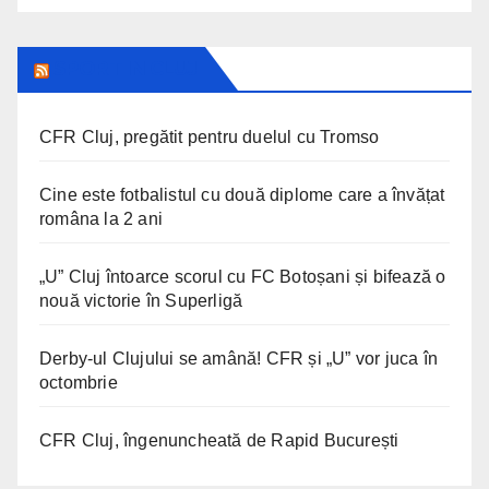
SPORT IN CLUJ
CFR Cluj, pregătit pentru duelul cu Tromso
Cine este fotbalistul cu două diplome care a învățat
româna la 2 ani
„U” Cluj întoarce scorul cu FC Botoșani și bifează o
nouă victorie în Superligă
Derby-ul Clujului se amână! CFR și „U” vor juca în
octombrie
CFR Cluj, îngenuncheată de Rapid București