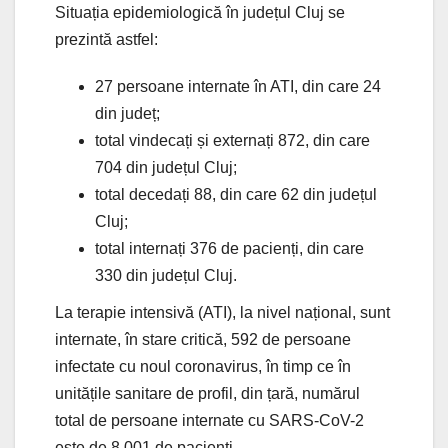
Situația epidemiologică în județul Cluj se
prezintă astfel:
27 persoane internate în ATI, din care 24
din județ;
total vindecați și externați 872, din care
704 din județul Cluj;
total decedați 88, din care 62 din județul
Cluj;
total internați 376 de pacienți, din care
330 din județul Cluj.
La terapie intensivă (ATI), la nivel național, sunt
internate, în stare critică, 592 de persoane
infectate cu noul coronavirus, în timp ce în
unitățile sanitare de profil, din țară, numărul
total de persoane internate cu SARS-CoV-2
este de 8.001 de pacienți.