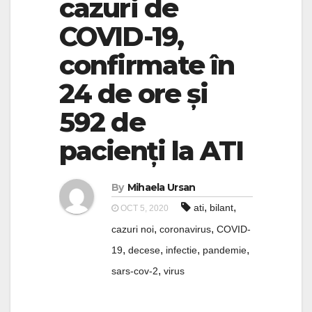
cazuri de
COVID-19,
confirmate în
24 de ore și
592 de
pacienți la ATI
By
Mihaela Ursan
,
,
ati
bilant
OCT 5, 2020
,
,
cazuri noi
coronavirus
COVID-
,
,
,
,
19
decese
infectie
pandemie
,
sars-cov-2
virus