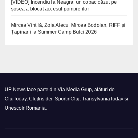
[VIDEO] Incendiu la Neagra: un copac căzut pe
șosea a blocat accesul pompierilor
Mircea Vintilă, Zoia Alecu, Mircea Bodolan, RIFF și
Țapinarii la Summer Camp Bulci 2026
UP News face parte din Via Media Grup, alături de
ClujToday, ClujInsider, SportinCluj, TransylvaniaToday și
UnescoInRomania.