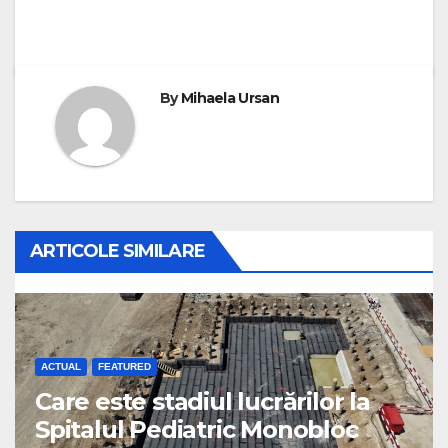
By
Mihaela Ursan
ARTICOLE SIMILARE
ACTUAL
FEATURED
Care este stadiul lucrărilor la
Spitalul Pediatric Monobloc