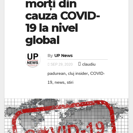
morți din
cauza COVID-
19 la nivel
global
By
UP News
claudiu
SEP 29, 2020
,
,
padurean
cluj insider
COVID-
,
,
19
news
stiri