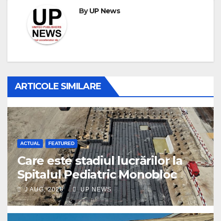
By
UP News
ARTICOLE SIMILARE
ACTUAL
FEATURED
Care este stadiul lucrărilor la
Spitalul Pediatric Monobloc
J AUG, 2026
UP NEWS