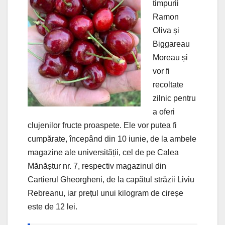
timpurii
Ramon
Oliva și
Biggareau
Moreau și
vor fi
recoltate
zilnic pentru
a oferi
clujenilor fructe proaspete. Ele vor putea fi
cumpărate, începând din 10 iunie, de la ambele
magazine ale universității, cel de pe Calea
Mănăștur nr. 7, respectiv magazinul din
Cartierul Gheorgheni, de la capătul străzii Liviu
Rebreanu, iar prețul unui kilogram de cireșe
este de 12 lei.