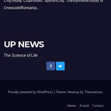
ClujToday, ClujInsider, SportinCluj, TransylvaniaToday și
UnescoInRomania.
UP NEWS
The Science of Life
Proudly powered by WordPress
|
Theme: Newsup by
Themeansar
.
Home
Acasă
Contact