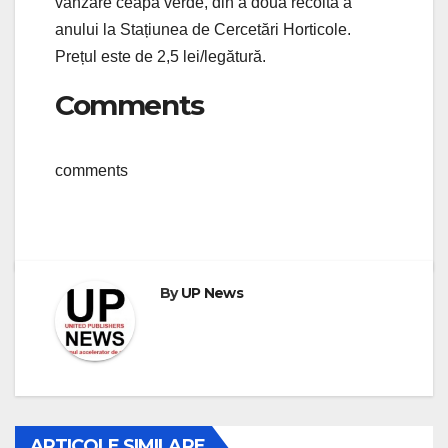
vânzare ceapă verde, din a doua recoltă a
anului la Stațiunea de Cercetări Horticole.
Prețul este de 2,5 lei/legătură.
Comments
comments
By
UP News
ARTICOLE SIMILARE