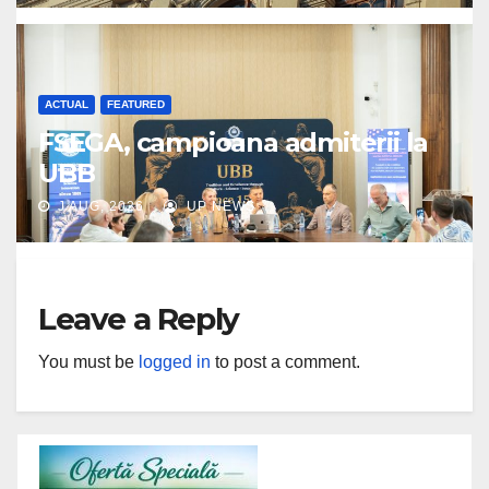
ACTUAL
FEATURED
FSEGA, campioana admiterii la
UBB
J AUG, 2026
UP NEWS
Leave a Reply
You must be
logged in
to post a comment.