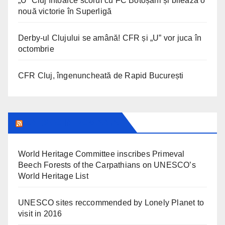
„U” Cluj întoarce scorul cu FC Botoșani și bifează o
nouă victorie în Superligă
Derby-ul Clujului se amână! CFR și „U” vor juca în
octombrie
CFR Cluj, îngenuncheată de Rapid București
UNESCO IN ROMANIA
World Heritage Committee inscribes Primeval
Beech Forests of the Carpathians on UNESCO’s
World Heritage List
UNESCO sites reccommended by Lonely Planet to
visit in 2016