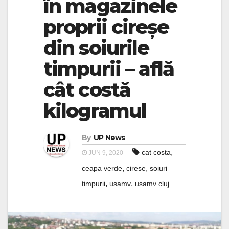
în magazinele
proprii cireșe
din soiurile
timpurii – află
cât costă
kilogramul
By
UP News
,
cat costa
JUN 9, 2020
,
,
ceapa verde
cirese
soiuri
,
,
timpurii
usamv
usamv cluj