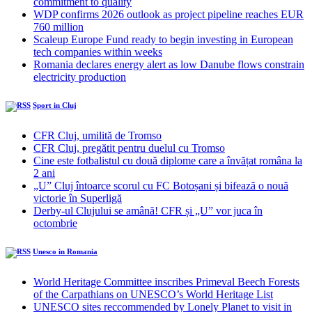
commitment to quality
WDP confirms 2026 outlook as project pipeline reaches EUR
760 million
Scaleup Europe Fund ready to begin investing in European
tech companies within weeks
Romania declares energy alert as low Danube flows constrain
electricity production
Sport in Cluj
CFR Cluj, umilită de Tromso
CFR Cluj, pregătit pentru duelul cu Tromso
Cine este fotbalistul cu două diplome care a învățat româna la
2 ani
„U” Cluj întoarce scorul cu FC Botoșani și bifează o nouă
victorie în Superligă
Derby-ul Clujului se amână! CFR și „U” vor juca în
octombrie
Unesco in Romania
World Heritage Committee inscribes Primeval Beech Forests
of the Carpathians on UNESCO’s World Heritage List
UNESCO sites reccommended by Lonely Planet to visit in