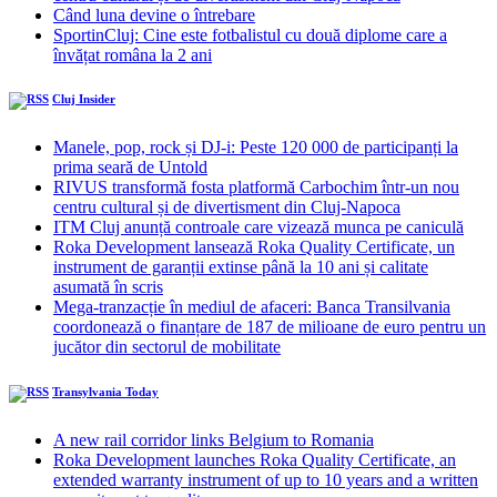
Când luna devine o întrebare
SportinCluj: Cine este fotbalistul cu două diplome care a
învățat româna la 2 ani
Cluj Insider
Manele, pop, rock și DJ-i: Peste 120 000 de participanți la
prima seară de Untold
RIVUS transformă fosta platformă Carbochim într-un nou
centru cultural și de divertisment din Cluj-Napoca
ITM Cluj anunță controale care vizează munca pe caniculă
Roka Development lansează Roka Quality Certificate, un
instrument de garanții extinse până la 10 ani și calitate
asumată în scris
Mega-tranzacție în mediul de afaceri: Banca Transilvania
coordonează o finanțare de 187 de milioane de euro pentru un
jucător din sectorul de mobilitate
Transylvania Today
A new rail corridor links Belgium to Romania
Roka Development launches Roka Quality Certificate, an
extended warranty instrument of up to 10 years and a written