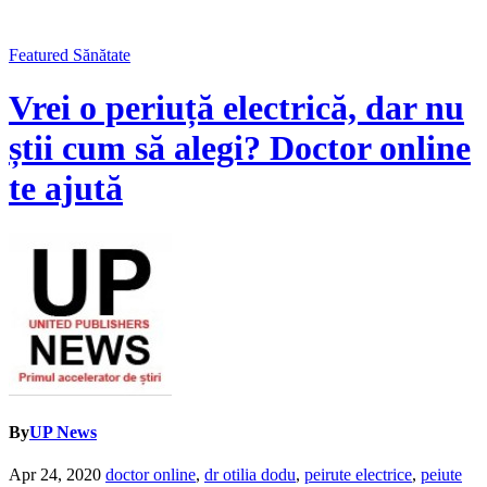
Featured
Sănătate
Vrei o periuță electrică, dar nu
știi cum să alegi? Doctor online
te ajută
By
UP News
Apr 24, 2020
doctor online
,
dr otilia dodu
,
peirute electrice
,
peiute