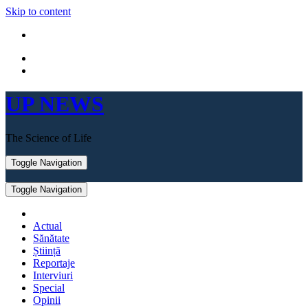
Skip to content
UP NEWS
The Science of Life
Toggle Navigation
Toggle Navigation
Actual
Sănătate
Știință
Reportaje
Interviuri
Special
Opinii