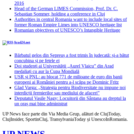
2016
Head of the German LIMES Commission, Prof. Dr. C.
Sebastian Sommer, holding a conference in Cluj
Authorities in central Romania want to include local sites of
former Roman Empire Limes into UNESCO heritage list
Romanian objectives of UNESCO’s Intangible Heritage
Arad24.net
Bărbatul gelos din Șepreuș a fost trimis în judecată: și-a bătut
concubina și pe fetele ei
Doi studenți ai Universității „Aurel Vlaicu” din Arad
medaliați cu aur la Cupa Mondială
USR și PNL: au blocat 771 de milioane de euro din banii
europeni ai României pentru a-l scăpa pe Dominic Fritz
Glad Varga: „Strategia pentru Biodiversitate nu impune noi
interdicții fermierilor sau mediului de afaceri”
Deputatul Vasile Nagy: Locuitorii din Sântana au dreptul la
un oraș mai bine administrat
UP News face parte din Via Media Grup, alături de ClujToday,
ClujInsider, SportinCluj, TransylvaniaToday și UnescoInRomania.
UP NEWS