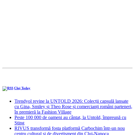
Cluj Today
Trendyol revine la UNTOLD 2026: Colecții capsulă lansate
cu Gina, Smiley și Theo Rose și comercianți români parteneri,
în premieră la Fashion Village
Peste 100 000 de oameni au cântat, la Untold, împreună cu
Sting
RIVUS transformă fosta platformă Carbochim într-un nou
centru cultural și de divertisment din Cluj-Napoca