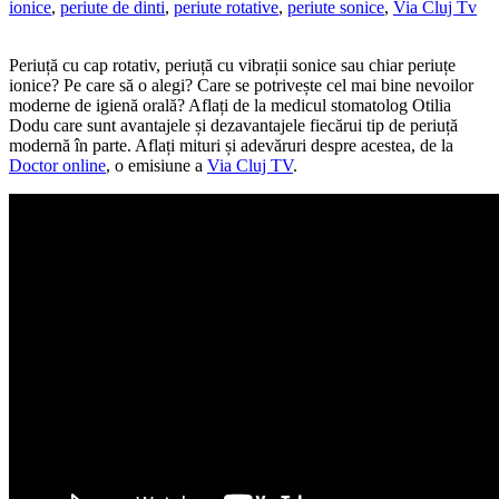
ionice
,
periute de dinti
,
periute rotative
,
periute sonice
,
Via Cluj Tv
Periuță cu cap rotativ, periuță cu vibrații sonice sau chiar periuțe
ionice? Pe care să o alegi? Care se potrivește cel mai bine nevoilor
moderne de igienă orală? Aflați de la medicul stomatolog Otilia
Dodu care sunt avantajele și dezavantajele fiecărui tip de periuță
modernă în parte. Aflați mituri și adevăruri despre acestea, de la
Doctor online
, o emisiune a
Via Cluj TV
.