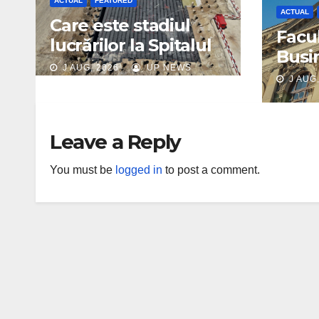
ACTUAL
FEATURED
ACTUAL
Care este stadiul
Facu
lucrărilor la Spitalul
Busi
Pediatric Monobloc
J AUG, 2026
UP NEWS
UBB 
J AUG,
pres
acre
inter
Leave a Reply
AAC
You must be
logged in
to post a comment.