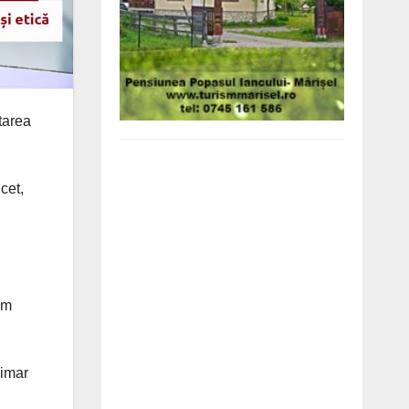
tarea
cet,
ăm
rimar