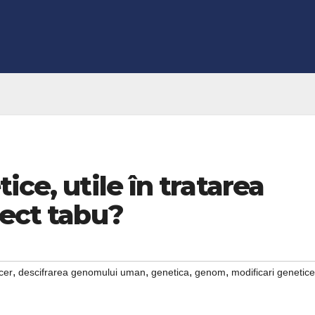
ice, utile în tratarea
iect tabu?
,
,
,
,
cer
descifrarea genomului uman
genetica
genom
modificari genetice