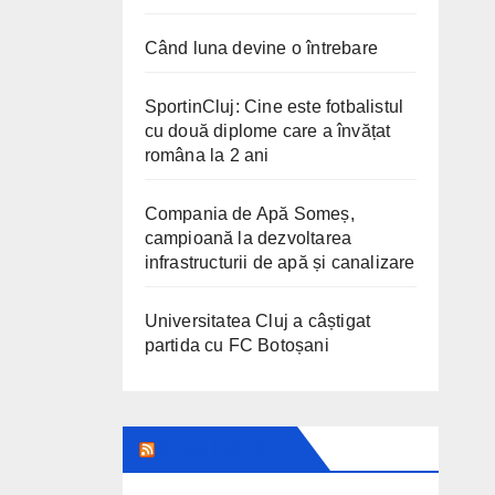
Când luna devine o întrebare
SportinCluj: Cine este fotbalistul
cu două diplome care a învățat
româna la 2 ani
Compania de Apă Someș,
campioană la dezvoltarea
infrastructurii de apă și canalizare
Universitatea Cluj a câștigat
partida cu FC Botoșani
CLUJ INSIDER