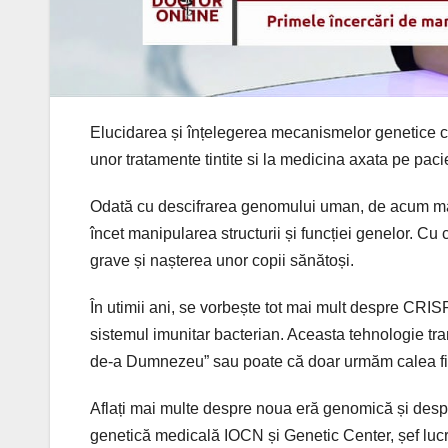
Elucidarea și înțelegerea mecanismelor genetice c
unor tratamente tintite si la medicina axata pe paci
Odată cu descifrarea genomului uman, de acum mai
încet manipularea structurii și funcției genelor. Cu
grave și nașterea unor copii sănătoși.
În utimii ani, se vorbește tot mai mult despre CRI
sistemul imunitar bacterian. Aceasta tehnologie tran
de-a Dumnezeu” sau poate că doar urmăm calea fi
Aflați mai multe despre noua eră genomică și des
genetică medicală IOCN și Genetic Center, șef lucr