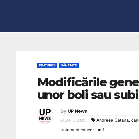
FEATURED
SĂNĂTATE
Modificările genet
unor boli sau sub
By
UP News
,
Andreea Catana
can
JAN 5, 2020
,
tratament cancer
umf