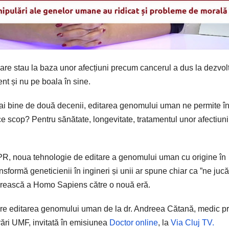
are stau la baza unor afecțiuni precum cancerul a dus la dezvol
ent și nu pe boala în sine.
 bine de două decenii, editarea genomului uman ne permite în
 ce scop? Pentru sănătate, longevitate, tratamentul unor afectiuni
SPR, noua tehnologie de editare a genomului uman cu origine în
sformă geneticienii în ingineri și unii ar spune chiar ca ”ne juc
rească a Homo Sapiens către o nouă eră.
pre editarea genomului uman de la dr. Andreea Cătană, medic p
ări UMF, invitată în emisiunea
Doctor online
, la
Via Cluj TV.