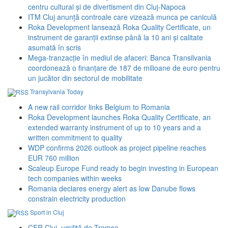
centru cultural și de divertisment din Cluj-Napoca
ITM Cluj anunță controale care vizează munca pe caniculă
Roka Development lansează Roka Quality Certificate, un
instrument de garanții extinse până la 10 ani și calitate
asumată în scris
Mega-tranzacție în mediul de afaceri: Banca Transilvania
coordonează o finanțare de 187 de milioane de euro pentru
un jucător din sectorul de mobilitate
Transylvania Today
A new rail corridor links Belgium to Romania
Roka Development launches Roka Quality Certificate, an
extended warranty instrument of up to 10 years and a
written commitment to quality
WDP confirms 2026 outlook as project pipeline reaches
EUR 760 million
Scaleup Europe Fund ready to begin investing in European
tech companies within weeks
Romania declares energy alert as low Danube flows
constrain electricity production
Sport in Cluj
CFR Cluj, umilită de Tromso