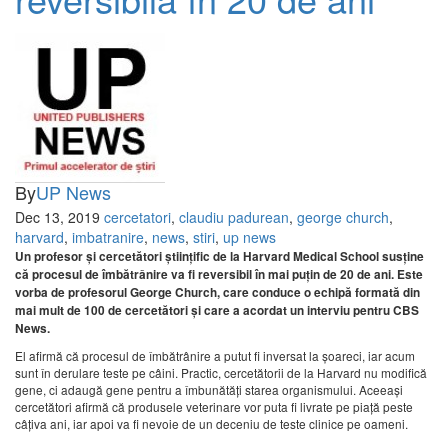
By
UP News
Dec 13, 2019
cercetatori
,
claudiu padurean
,
george church
,
harvard
,
imbatranire
,
news
,
stiri
,
up news
Un profesor și cercetători științific de la Harvard Medical School susține
că procesul de îmbătrânire va fi reversibil în mai puțin de 20 de ani. Este
vorba de profesorul George Church, care conduce o echipă formată din
mai mult de 100 de cercetători și care a acordat un interviu pentru CBS
News.
El afirmă că procesul de îmbătrânire a putut fi inversat la șoareci, iar acum
sunt în derulare teste pe câini. Practic, cercetătorii de la Harvard nu modifică
gene, ci adaugă gene pentru a îmbunătăți starea organismului. Aceeași
cercetători afirmă că produsele veterinare vor puta fi livrate pe piață peste
câțiva ani, iar apoi va fi nevoie de un deceniu de teste clinice pe oameni.