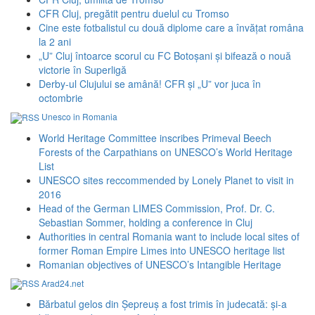
CFR Cluj, pregătit pentru duelul cu Tromso
Cine este fotbalistul cu două diplome care a învățat româna
la 2 ani
„U” Cluj întoarce scorul cu FC Botoșani și bifează o nouă
victorie în Superligă
Derby-ul Clujului se amână! CFR și „U” vor juca în
octombrie
Unesco in Romania
World Heritage Committee inscribes Primeval Beech
Forests of the Carpathians on UNESCO’s World Heritage
List
UNESCO sites reccommended by Lonely Planet to visit in
2016
Head of the German LIMES Commission, Prof. Dr. C.
Sebastian Sommer, holding a conference in Cluj
Authorities in central Romania want to include local sites of
former Roman Empire Limes into UNESCO heritage list
Romanian objectives of UNESCO’s Intangible Heritage
Arad24.net
Bărbatul gelos din Șepreuș a fost trimis în judecată: și-a