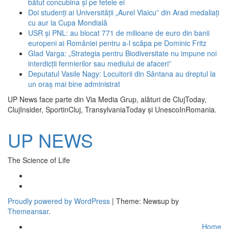
bătut concubina și pe fetele ei
Doi studenți ai Universității „Aurel Vlaicu” din Arad medaliați
cu aur la Cupa Mondială
USR și PNL: au blocat 771 de milioane de euro din banii
europeni ai României pentru a-l scăpa pe Dominic Fritz
Glad Varga: „Strategia pentru Biodiversitate nu impune noi
interdicții fermierilor sau mediului de afaceri”
Deputatul Vasile Nagy: Locuitorii din Sântana au dreptul la
un oraș mai bine administrat
UP News face parte din Via Media Grup, alături de ClujToday,
ClujInsider, SportinCluj, TransylvaniaToday și UnescoInRomania.
UP NEWS
The Science of Life
Proudly powered by WordPress
|
Theme: Newsup by
Themeansar
.
Home