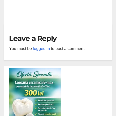
cadrul UBB obține prestigioasa
acreditare internațională
J AUG, 2026
MIHAELA URSAN
AACSB
Leave a Reply
You must be
logged in
to post a comment.