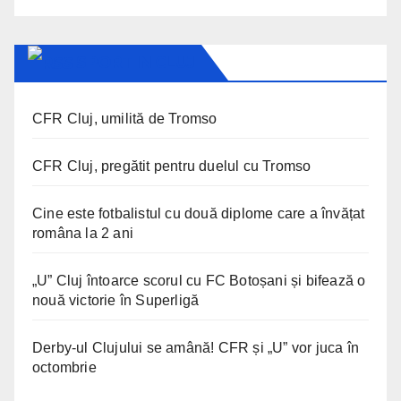
SPORT IN CLUJ
CFR Cluj, umilită de Tromso
CFR Cluj, pregătit pentru duelul cu Tromso
Cine este fotbalistul cu două diplome care a învățat
româna la 2 ani
„U” Cluj întoarce scorul cu FC Botoșani și bifează o
nouă victorie în Superligă
Derby-ul Clujului se amână! CFR și „U” vor juca în
octombrie