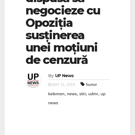
negocieze cu
Opoziția
susținerea
unei moțiuni
de cenzură
By
UP News
hunor
MAY 31, 2019
,
,
,
,
kelemen
news
stiri
udmr
up
news