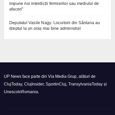
impune noi interdicții fermierilor sau mediului de
afaceri”
Deputatul Vasile Nagy: Locuitorii din Sântana au
dreptul la un oraș mai bine administrat
UP News face parte din Via Media Grup, alături de
ClujToday, ClujInsider, SportinCluj, TransylvaniaToday și
UnescoInRomania.