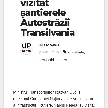
vizitat
șantierele
Autostrăzii
Transilvania
By
UP News
,
autostrada
MAR 7, 2019
,
,
news
stiri
up news
Ministrul Transporturilor, Răzvan Cuc, şi
directorul Companiei Naționale de Administrare
a Infrastructurii Rutiere, Narcis Neaga, au vizitat