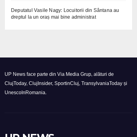
Deputatul Vasile Nagy: Locuitorii din Sântana au
dreptul la un oraș mai bine administrat
UP News face parte din Via Media Grup, alături de
ClujToday, ClujInsider, SportinCluj, TransylvaniaToday și
UnescoInRomania.