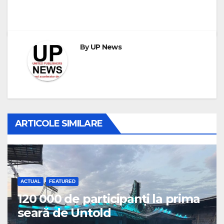
By
UP News
ARTICOLE SIMILARE
ACTUAL
FEATURED
120 000 de participanți la prima
seară de Untold