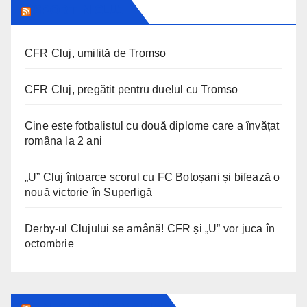
SPORT IN CLUJ
CFR Cluj, umilită de Tromso
CFR Cluj, pregătit pentru duelul cu Tromso
Cine este fotbalistul cu două diplome care a învățat
româna la 2 ani
„U” Cluj întoarce scorul cu FC Botoșani și bifează o
nouă victorie în Superligă
Derby-ul Clujului se amână! CFR și „U” vor juca în
octombrie