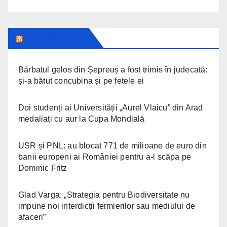
ARAD24.NET
Bărbatul gelos din Șepreuș a fost trimis în judecată:
și-a bătut concubina și pe fetele ei
Doi studenți ai Universității „Aurel Vlaicu” din Arad
medaliați cu aur la Cupa Mondială
USR și PNL: au blocat 771 de milioane de euro din
banii europeni ai României pentru a-l scăpa pe
Dominic Fritz
Glad Varga: „Strategia pentru Biodiversitate nu
impune noi interdicții fermierilor sau mediului de
afaceri”