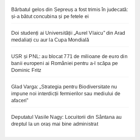
Bărbatul gelos din Șepreuș a fost trimis în judecată:
și-a bătut concubina și pe fetele ei
Doi studenți ai Universității „Aurel Vlaicu” din Arad
medaliați cu aur la Cupa Mondială
USR și PNL: au blocat 771 de milioane de euro din
banii europeni ai României pentru a-l scăpa pe
Dominic Fritz
Glad Varga: „Strategia pentru Biodiversitate nu
impune noi interdicții fermierilor sau mediului de
afaceri”
Deputatul Vasile Nagy: Locuitorii din Sântana au
dreptul la un oraș mai bine administrat