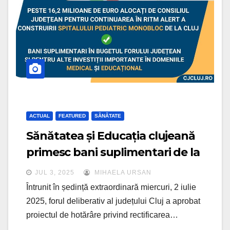
ACTUAL
FEATURED
SĂNĂTATE
Sănătatea și Educația clujeană
primesc bani suplimentari de la
forul administrativ județean
JUL 3, 2025
MIHAELA URSAN
Întrunit în ședință extraordinară miercuri, 2 iulie
2025, forul deliberativ al județului Cluj a aprobat
proiectul de hotărâre privind rectificarea…