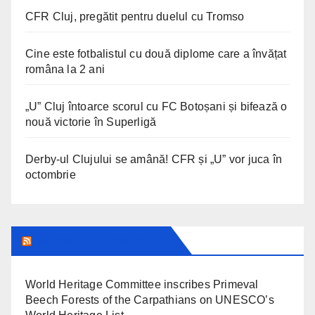
CFR Cluj, pregătit pentru duelul cu Tromso
Cine este fotbalistul cu două diplome care a învățat
româna la 2 ani
„U” Cluj întoarce scorul cu FC Botoșani și bifează o
nouă victorie în Superligă
Derby-ul Clujului se amână! CFR și „U” vor juca în
octombrie
UNESCO IN ROMANIA
World Heritage Committee inscribes Primeval
Beech Forests of the Carpathians on UNESCO’s