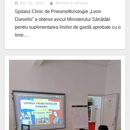
suplimentat cu încă o linie de
JUL 20, 2023
MIHAELA URSAN
gardă continuă
Spitalul Clinic de Pneumoftiziologie „Leon
Daniello” a obținut avizul Ministerului Sănătății
pentru suplimentarea liniilor de gardă aprobate cu o
linie…