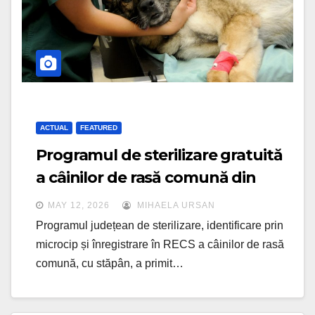
ACTUAL
FEATURED
Programul de sterilizare gratuită
a câinilor de rasă comună din
județul Cluj primește o
MAY 12, 2026
MIHAELA URSAN
suplimentare de buget
Programul județean de sterilizare, identificare prin
microcip și înregistrare în RECS a câinilor de rasă
comună, cu stăpân, a primit…