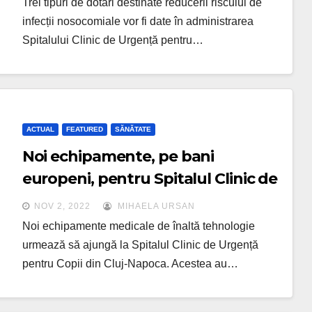
Trei tipuri de dotări destinate reducerii riscului de
infecții nosocomiale vor fi date în administrarea
Spitalului Clinic de Urgență pentru…
ACTUAL
FEATURED
SĂNĂTATE
Noi echipamente, pe bani
europeni, pentru Spitalul Clinic de
Urgență pentru Copii
NOV 2, 2022
MIHAELA URSAN
Noi echipamente medicale de înaltă tehnologie
urmează să ajungă la Spitalul Clinic de Urgență
pentru Copii din Cluj-Napoca. Acestea au…