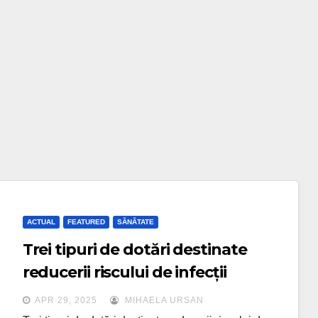
ACTUAL
FEATURED
SĂNĂTATE
Trei tipuri de dotări destinate
reducerii riscului de infecții
nosocomiale pentru UPU Copii din
APR 29, 2025
MIHAELA URSAN
Cluj