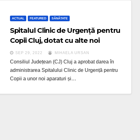
ACTUAL
FEATURED
SĂNĂTATE
Spitalul Clinic de Urgență pentru
Copii Cluj, dotat cu alte noi
echipamente de ultimă generație
SEP 29, 2022
MIHAELA URSAN
Consiliul Județean (CJ) Cluj a aprobat darea în
administrarea Spitalului Clinic de Urgență pentru
Copii a unor noi aparaturi și…