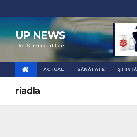
Skip
to
content
UP NEWS
The Science of Life
ACTUAL
SĂNĂTATE
ȘTIINȚ
riadla