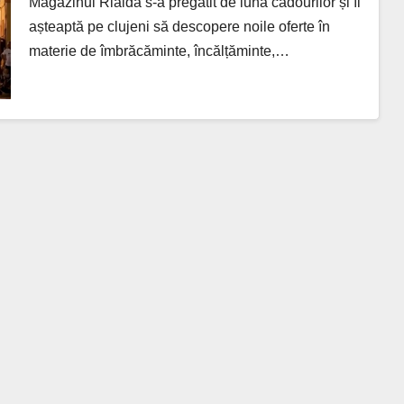
Magazinul Rialda s-a pregătit de luna cadourilor și îi
așteaptă pe clujeni să descopere noile oferte în
materie de îmbrăcăminte, încălțăminte,…