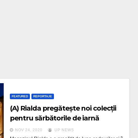
FEATURED
REPORTAJE
(A) Rialda pregătește noi colecții
pentru sărbătorile de iarnă
NOV 24, 2020
UP NEWS