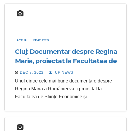
ACTUAL
FEATURED
Cluj: Documentar despre Regina
Maria, proiectat la Facultatea de
Științe Economice și Gestiunea
DEC 8, 2022
UP NEWS
Afacerilor
Unul dintre cele mai bune documentare despre
Regina Maria a României va fi proiectat la
Facultatea de Științe Economice și…