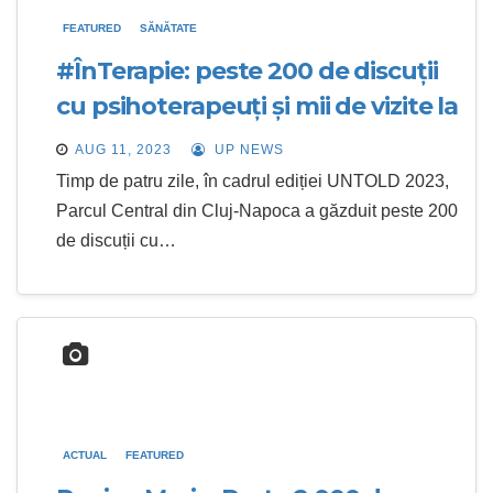
FEATURED
SĂNĂTATE
#ÎnTerapie: peste 200 de discuții
cu psihoterapeuți și mii de vizite la
primul Punct de Prim Ajutor
AUG 11, 2023
UP NEWS
Emoțional la un festival de
Timp de patru zile, în cadrul ediției UNTOLD 2023,
muzică
Parcul Central din Cluj-Napoca a găzduit peste 200
de discuții cu…
ACTUAL
FEATURED