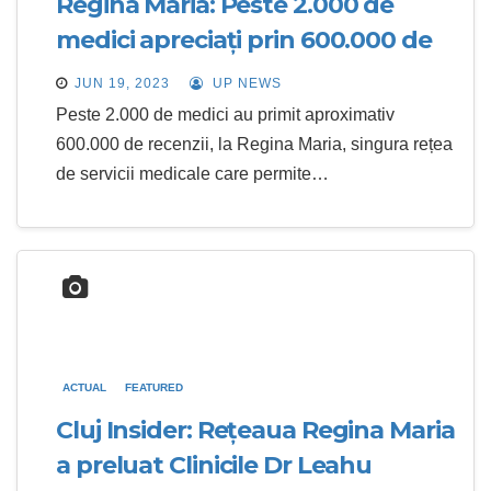
Regina Maria: Peste 2.000 de
medici apreciați prin 600.000 de
recenzii oferite de pacienți în
JUN 19, 2023
UP NEWS
urma consultațiilor medicale
Peste 2.000 de medici au primit aproximativ
600.000 de recenzii, la Regina Maria, singura rețea
de servicii medicale care permite…
ACTUAL
FEATURED
Cluj Insider: Rețeaua Regina Maria
a preluat Clinicile Dr Leahu