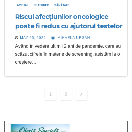
ACTUAL
FEATURED
SĂNĂTATE
Riscul afecțiunilor oncologice
poate fi redus cu ajutorul testelor
genetice
MAY 25, 2022
MIHAELA URSAN
Având în vedere ultimii 2 ani de pandemie, care au
scăzut cifrele în materie de screening, asistăm la o
creștere…
Posts
1
2
navigation