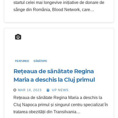
startul celei mai longevive inițiative de donare de
sânge din România, Blood Network, care…
FEATURED
SĂNĂTATE
Rețeaua de sănătate Regina
Maria a deschis la Cluj primul
centru specializat în tratarea
MAR 16, 2023
UP NEWS
obezității din Transilvania
Rețeaua de sănătate Regina Maria a deschis la
Cluj Napoca primul și singurul centru specializat în
tratarea obezității din Transilvania…