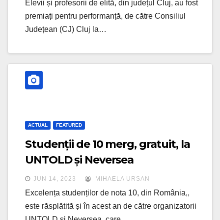
Elevii și profesorii de elită, din județul Cluj, au fost
premiați pentru performanță, de către Consiliul
Județean (CJ) Cluj la…
ACTUAL
FEATURED
Studenții de 10 merg, gratuit, la
UNTOLD și Neversea
JUN 14, 2023
MIHAELA URSAN
Excelența studenților de nota 10, din România,,
este răsplătită și în acest an de către organizatorii
UNTOLD și Neversea, care…