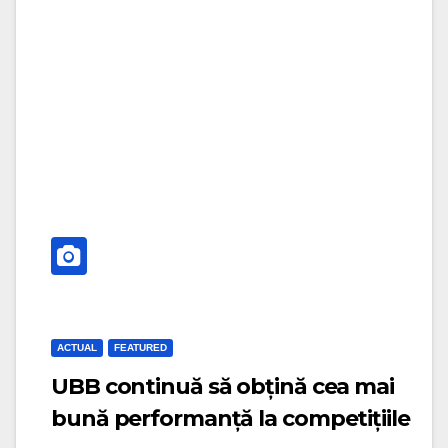
g
i
a
g
t
a
i
t
o
i
n
o
n
ACTUAL
FEATURED
UBB continuă să obțină cea mai
bună performanță la competițiile