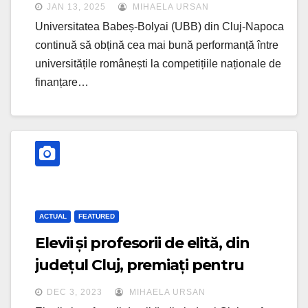
UEFISCDI
JAN 13, 2025
MIHAELA URSAN
Universitatea Babeș-Bolyai (UBB) din Cluj-Napoca
continuă să obțină cea mai bună performanță între
universitățile românești la competițiile naționale de
finanțare…
ACTUAL
FEATURED
Elevii și profesorii de elită, din
județul Cluj, premiați pentru
performanță
DEC 3, 2023
MIHAELA URSAN