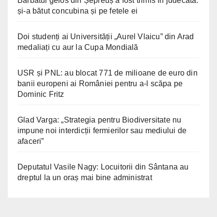
Bărbatul gelos din Șepreuș a fost trimis în judecată:
și-a bătut concubina și pe fetele ei
Doi studenți ai Universității „Aurel Vlaicu” din Arad
medaliați cu aur la Cupa Mondială
USR și PNL: au blocat 771 de milioane de euro din
banii europeni ai României pentru a-l scăpa pe
Dominic Fritz
Glad Varga: „Strategia pentru Biodiversitate nu
impune noi interdicții fermierilor sau mediului de
afaceri”
Deputatul Vasile Nagy: Locuitorii din Sântana au
dreptul la un oraș mai bine administrat