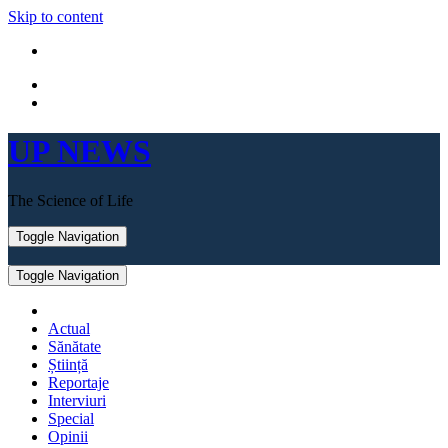
Skip to content
UP NEWS
The Science of Life
Toggle Navigation
Toggle Navigation
Actual
Sănătate
Știință
Reportaje
Interviuri
Special
Opinii