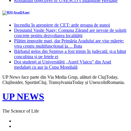
Romanian objectives of UNESCO’s Intangible Heritage
Arad24.net
Incendiu în apropiere de CET: arde groapa de gunoi
Deputatul Vasile Nagy: Comuna Zărand are nevoie de soluții
concrete pentru dezvoltarea localității
Plătim impozite mari, dar Primăria Aradului are vise mărețe:
vrea centru multifuncțional la… Bata
Bărbatul gelos din Șepreuș a fost trimis în judecată: și-a bătut
concubina și pe fetele ei
Doi studenți ai Universității „Aurel Vlaicu” din Arad
medaliați cu aur la Cupa Mondială
UP News face parte din Via Media Grup, alături de ClujToday,
ClujInsider, SportinCluj, TransylvaniaToday și UnescoInRomania.
UP NEWS
The Science of Life