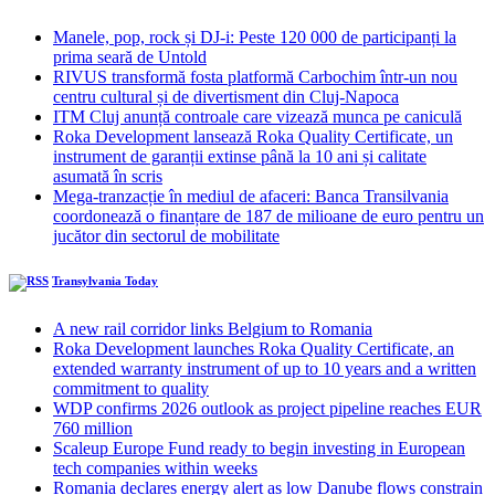
Manele, pop, rock și DJ-i: Peste 120 000 de participanți la
prima seară de Untold
RIVUS transformă fosta platformă Carbochim într-un nou
centru cultural și de divertisment din Cluj-Napoca
ITM Cluj anunță controale care vizează munca pe caniculă
Roka Development lansează Roka Quality Certificate, un
instrument de garanții extinse până la 10 ani și calitate
asumată în scris
Mega-tranzacție în mediul de afaceri: Banca Transilvania
coordonează o finanțare de 187 de milioane de euro pentru un
jucător din sectorul de mobilitate
Transylvania Today
A new rail corridor links Belgium to Romania
Roka Development launches Roka Quality Certificate, an
extended warranty instrument of up to 10 years and a written
commitment to quality
WDP confirms 2026 outlook as project pipeline reaches EUR
760 million
Scaleup Europe Fund ready to begin investing in European
tech companies within weeks
Romania declares energy alert as low Danube flows constrain