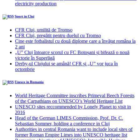
electricity production
Sport in Cluj
CFR Cluj, umilită de Tromso
CFR Cluj, pregătit pentru duelul cu Tromso
Cine este fotbalistul cu două diplome care a învățat româna la
2 ani
„U” Cluj întoarce scorul cu FC Botoșani și bifează o nouă
victorie în Superligă
Derby-ul Clujului se amână! CFR și „U” vor juca în
octombrie
Unesco in Romania
World Heritage Committee inscribes Primeval Beech Forests
of the Carpathians on UNESCO’s World Heritage List
UNESCO sites reccommended by Lonely Planet to visit in
2016
Head of the German LIMES Commission, Prof. Dr. C.
Sebastian Sommer, holding a conference in Cluj
Authorities in central Romania want to include local sites of
former Roman Empire Limes into UNESCO heritage list