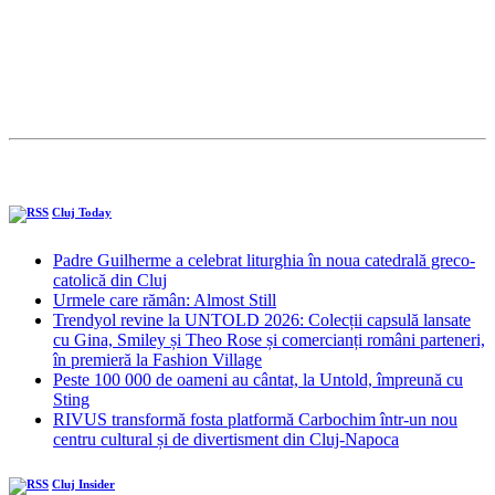
Cluj Today
Padre Guilherme a celebrat liturghia în noua catedrală greco-
catolică din Cluj
Urmele care rămân: Almost Still
Trendyol revine la UNTOLD 2026: Colecții capsulă lansate
cu Gina, Smiley și Theo Rose și comercianți români parteneri,
în premieră la Fashion Village
Peste 100 000 de oameni au cântat, la Untold, împreună cu
Sting
RIVUS transformă fosta platformă Carbochim într-un nou
centru cultural și de divertisment din Cluj-Napoca
Cluj Insider