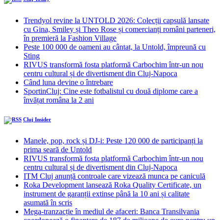
Trendyol revine la UNTOLD 2026: Colecții capsulă lansate
cu Gina, Smiley și Theo Rose și comercianți români parteneri,
în premieră la Fashion Village
Peste 100 000 de oameni au cântat, la Untold, împreună cu
Sting
RIVUS transformă fosta platformă Carbochim într-un nou
centru cultural și de divertisment din Cluj-Napoca
Când luna devine o întrebare
SportinCluj: Cine este fotbalistul cu două diplome care a
învățat româna la 2 ani
Cluj Insider
Manele, pop, rock și DJ-i: Peste 120 000 de participanți la
prima seară de Untold
RIVUS transformă fosta platformă Carbochim într-un nou
centru cultural și de divertisment din Cluj-Napoca
ITM Cluj anunță controale care vizează munca pe caniculă
Roka Development lansează Roka Quality Certificate, un
instrument de garanții extinse până la 10 ani și calitate
asumată în scris
Mega-tranzacție în mediul de afaceri: Banca Transilvania