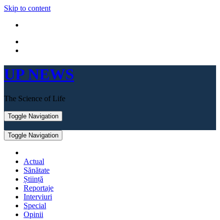
Skip to content
UP NEWS
The Science of Life
Toggle Navigation
Toggle Navigation
Actual
Sănătate
Știință
Reportaje
Interviuri
Special
Opinii