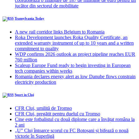
coordonează o finanțare de 187 de milioane de euro pentru un
jucător din sectorul de mobilitate
Transylvania Today
A new rail corridor links Belgium to Romania
Roka Development launches Roka Quality Certificate, an
extended warranty instrument of up to 10 years and a written
commitment to quality
WDP confirms 2026 outlook as project pipeline reaches EUR
760 million
Scaleup Europe Fund ready to begin investing in European
tech companies within weeks
Romania declares energy alert as low Danube flows constrain
electricity production
Sport in Cluj
CFR Cluj, umilită de Tromso
CFR Cluj, pregătit pentru duelul cu Tromso
Cine este fotbalistul cu două diplome care a învățat româna la
2 ani
„U” Cluj întoarce scorul cu FC Botoșani și bifează o nouă
victorie în Superligă