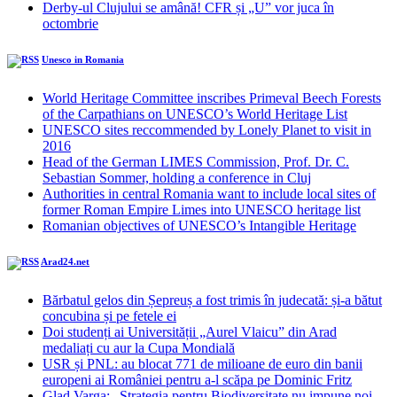
Derby-ul Clujului se amână! CFR și „U” vor juca în
octombrie
Unesco in Romania
World Heritage Committee inscribes Primeval Beech Forests
of the Carpathians on UNESCO’s World Heritage List
UNESCO sites reccommended by Lonely Planet to visit in
2016
Head of the German LIMES Commission, Prof. Dr. C.
Sebastian Sommer, holding a conference in Cluj
Authorities in central Romania want to include local sites of
former Roman Empire Limes into UNESCO heritage list
Romanian objectives of UNESCO’s Intangible Heritage
Arad24.net
Bărbatul gelos din Șepreuș a fost trimis în judecată: și-a bătut
concubina și pe fetele ei
Doi studenți ai Universității „Aurel Vlaicu” din Arad
medaliați cu aur la Cupa Mondială
USR și PNL: au blocat 771 de milioane de euro din banii
europeni ai României pentru a-l scăpa pe Dominic Fritz
Glad Varga: „Strategia pentru Biodiversitate nu impune noi