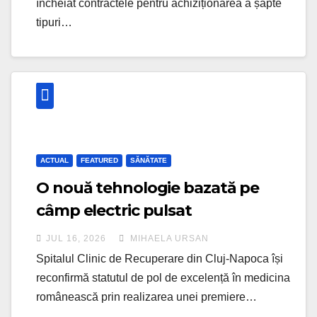
încheiat contractele pentru achiziționarea a șapte
tipuri…
ACTUAL
FEATURED
SĂNĂTATE
O nouă tehnologie bazată pe
câmp electric pulsat
revoluționează tratamentul
JUL 16, 2026
MIHAELA URSAN
aritmiilor cardiace
Spitalul Clinic de Recuperare din Cluj-Napoca își
reconfirmă statutul de pol de excelență în medicina
românească prin realizarea unei premiere…