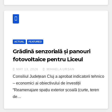
ACTUAL
FEATURED
Grădină senzorială și panouri
fotovoltaice pentru Liceul
Tehnologic Special Dej
MAY 13, 2026
MIHAELA URSAN
Consiliul Județean Cluj a aprobat indicatorii tehnico
– economici ai obiectivului de investiții
“Reamenajare spațiu exterior școală (curte, teren
de…