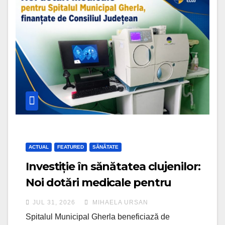
ACTUAL
FEATURED
SĂNĂTATE
Investiție în sănătatea clujenilor:
Noi dotări medicale pentru
Spitalul Municipal Gherla
JUL 31, 2026
MIHAELA URSAN
Spitalul Municipal Gherla beneficiază de