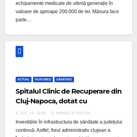
echipamente medicale de ultimă generație în
valoare de aproape 200.000 de lei. Măsura face
parte…
ACTUAL
FEATURED
SĂNĂTATE
Spitalul Clinic de Recuperare din
Cluj-Napoca, dotat cu
echipamente medicale de ultimă
JUL 23, 2026
MIHAELA URSAN
generație de peste 2,7 milioane
Investițiile în infrastructura de sănătate a județului
de lei
continuă. Astfel, forul administrativ clujean a