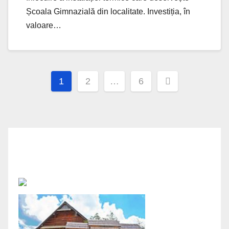
Școala Gimnazială din localitate. Investiția, în
valoare…
Posts
1
2
…
6
navigation