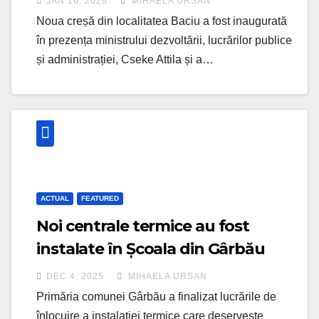
JAN 16, 2026
MIHAELA URSAN
Noua creșă din localitatea Baciu a fost inaugurată
în prezența ministrului dezvoltării, lucrărilor publice
și administrației, Cseke Attila și a…
ACTUAL
FEATURED
Noi centrale termice au fost
instalate în Școala din Gârbău
DEC 4, 2025
MIHAELA URSAN
Primăria comunei Gârbău a finalizat lucrările de
înlocuire a instalației termice care deservește