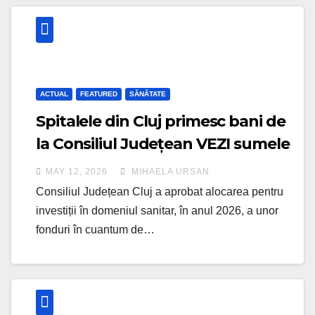
ACTUAL
FEATURED
SĂNĂTATE
Spitalele din Cluj primesc bani de
la Consiliul Județean VEZI sumele
repartizate unităților sanitare
MAY 12, 2026
MIHAELA URSAN
clujene
Consiliul Județean Cluj a aprobat alocarea pentru
investiții în domeniul sanitar, în anul 2026, a unor
fonduri în cuantum de…