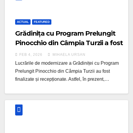
ACTUAL
FEATURED
Grădinița cu Program Prelungit
Pinocchio din Câmpia Turzii a fost
modernizată FOTO
FEB 4, 2026
MIHAELA URSAN
Lucrările de modernizare a Grădiniței cu Program
Prelungit Pinocchio din Câmpia Turzii au fost
finalizate și recepționate. Astfel, în prezent,…