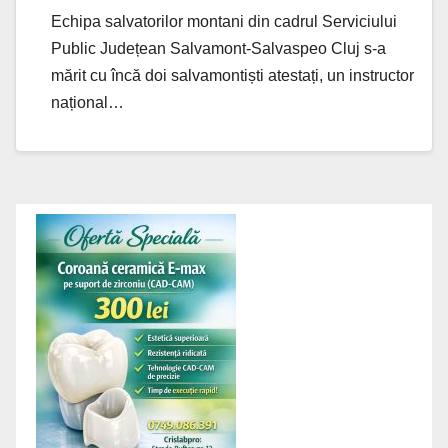
de instructor
Echipa salvatorilor montani din cadrul Serviciului
Public Județean Salvamont-Salvaspeo Cluj s-a
mărit cu încă doi salvamontiști atestați, un instructor
național…