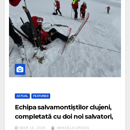
ACTUAL
FEATURED
Echipa salvamontiștilor clujeni,
completată cu doi noi salvatori,
un instructor național și un ajutor
MAR 10, 2026
MIHAELA URSAN