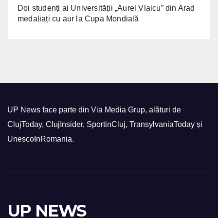
Doi studenți ai Universității „Aurel Vlaicu” din Arad
medaliați cu aur la Cupa Mondială
UP News face parte din Via Media Grup, alături de
ClujToday, ClujInsider, SportinCluj, TransylvaniaToday și
UnescoInRomania.
UP NEWS