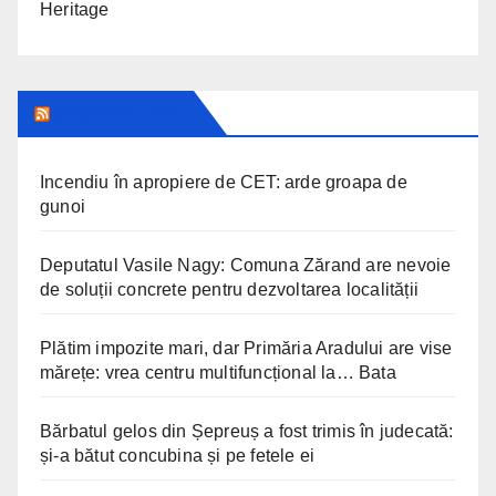
Heritage
ARAD24.NET
Incendiu în apropiere de CET: arde groapa de
gunoi
Deputatul Vasile Nagy: Comuna Zărand are nevoie
de soluții concrete pentru dezvoltarea localității
Plătim impozite mari, dar Primăria Aradului are vise
mărețe: vrea centru multifuncțional la… Bata
Bărbatul gelos din Șepreuș a fost trimis în judecată:
și-a bătut concubina și pe fetele ei