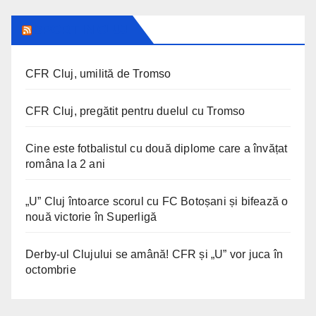
SPORT IN CLUJ
CFR Cluj, umilită de Tromso
CFR Cluj, pregătit pentru duelul cu Tromso
Cine este fotbalistul cu două diplome care a învățat
româna la 2 ani
„U” Cluj întoarce scorul cu FC Botoșani și bifează o
nouă victorie în Superligă
Derby-ul Clujului se amână! CFR și „U” vor juca în
octombrie