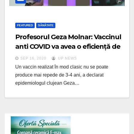
FEATURED
SĂNĂTATE
Profesorul Geza Molnar: Vaccinul
anti COVID va avea o eficiență de
50-60%
SEP 16, 2020
UP NEWS
Un vaccin realizat în mod clasic nu se poate
produce mai repede de 3-4 ani, a declarat
epidemiologul clujean Geza…