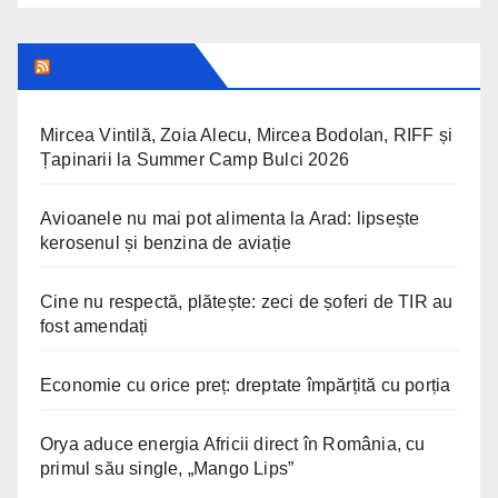
ARAD24.NET
Mircea Vintilă, Zoia Alecu, Mircea Bodolan, RIFF și
Țapinarii la Summer Camp Bulci 2026
Avioanele nu mai pot alimenta la Arad: lipsește
kerosenul și benzina de aviație
Cine nu respectă, plătește: zeci de șoferi de TIR au
fost amendați
Economie cu orice preț: dreptate împărțită cu porția
Orya aduce energia Africii direct în România, cu
primul său single, „Mango Lips”