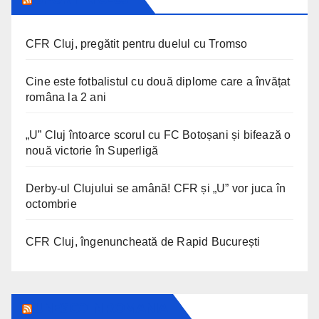
CFR Cluj, pregătit pentru duelul cu Tromso
Cine este fotbalistul cu două diplome care a învățat
româna la 2 ani
„U” Cluj întoarce scorul cu FC Botoșani și bifează o
nouă victorie în Superligă
Derby-ul Clujului se amână! CFR și „U” vor juca în
octombrie
CFR Cluj, îngenuncheată de Rapid București
UNESCO IN ROMANIA