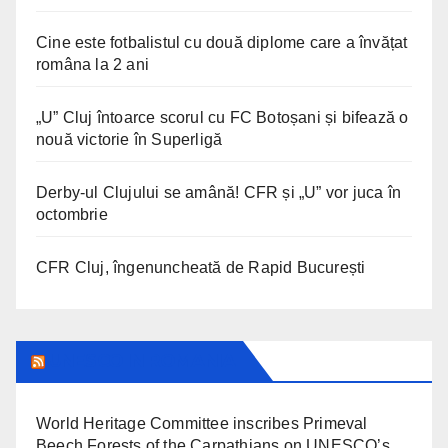
Cine este fotbalistul cu două diplome care a învățat
româna la 2 ani
„U” Cluj întoarce scorul cu FC Botoșani și bifează o
nouă victorie în Superligă
Derby-ul Clujului se amână! CFR și „U” vor juca în
octombrie
CFR Cluj, îngenuncheată de Rapid București
UNESCO IN ROMANIA
World Heritage Committee inscribes Primeval
Beech Forests of the Carpathians on UNESCO’s