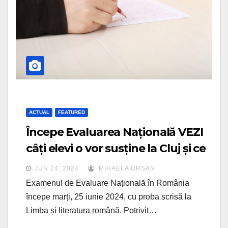
ACTUAL
FEATURED
Începe Evaluarea Națională VEZI
câți elevi o vor susține la Cluj și ce
va fi nou în acest an
JUN 24, 2024
MIHAELA URSAN
Examenul de Evaluare Națională în România
începe marți, 25 iunie 2024, cu proba scrisă la
Limba și literatura română. Potrivit…